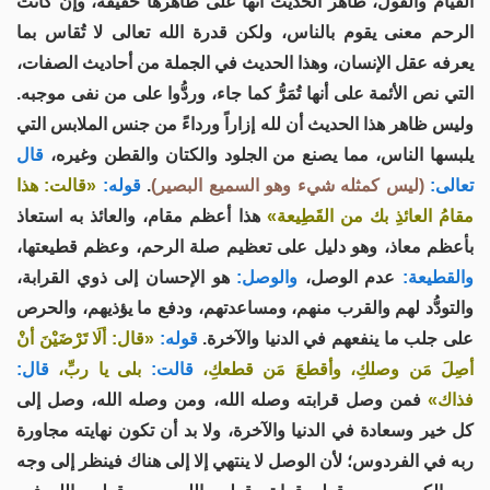
القيام والقول، ظاهر الحديث أنها على ظاهرها حقيقة، وإن كانت
الرحم معنى يقوم بالناس، ولكن قدرة الله تعالى لا تُقاس بما
يعرفه عقل الإنسان، وهذا الحديث في الجملة من أحاديث الصفات،
التي نص الأئمة على أنها تُمَرُّ كما جاء، وردُّوا على من نفى موجبه.
وليس ظاهر هذا الحديث أن لله إزاراً ورداءً من جنس الملابس التي
يلبسها الناس، مما يصنع من الجلود والكتان والقطن وغيره،
قال
تعالى:
(ليس كمثله شيء وهو السميع البصير)
.
قوله:
«قالت: هذا
مقامُ العائذِ بك من القَطِيعة»
هذا أعظم مقام، والعائذ به استعاذ
بأعظم معاذ، وهو دليل على تعظيم صلة الرحم، وعظم قطيعتها،
والقطيعة:
عدم الوصل،
والوصل:
هو الإحسان إلى ذوي القرابة،
والتودُّد لهم والقرب منهم، ومساعدتهم، ودفع ما يؤذيهم، والحرص
على جلب ما ينفعهم في الدنيا والآخرة.
قوله:
«قال: ألَا تَرْضَيْنَ أنْ
أصِلَ مَن وصلكِ، وأقطعَ مَن قطعكِ،
قالت:
بلى يا ربِّ،
قال:
فذاك»
فمن وصل قرابته وصله الله، ومن وصله الله، وصل إلى
كل خير وسعادة في الدنيا والآخرة، ولا بد أن تكون نهايته مجاورة
ربه في الفردوس؛ لأن الوصل لا ينتهي إلا إلى هناك فينظر إلى وجه