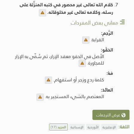
كلام الله تعالى غير محصور في كتبه المنزَّلة على
رسله، وكلامه تعالى غير مخلوقاته.
معاني بعض المفردات
الرَّحِم:
القرابة.
الحَقْو:
الأصل في الحقو معقد الإزار، ثم سُمِّي به الإزار
للمجاورة.
مَهْ:
كلمة ردع وزجر أو استفهام.
العائذ:
المعتصم بالشيء المستجير به.
عرض الترجمات
اللغة:
الإنجليزية
الأوردية
الإسبانية
المزيد
(17)