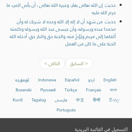
حديث: إن الله تعالى يغار، وغيرة الله تعالى ، أن يأتي المرء ما
حرم الله عليه
حديث: من شهد أن لا إله إلا الله وحده لا شريك له وأن
محمدا عبده ورسوله، وأن عيسى عبد الله ورسوله وكلمته
ألقاها إلى مريم ورُوُحٌ منه، والجنة حق والنار حق، أدخله الله
الجنة على ما كان من العمل
< السابق
التالي >
English
اردو
Español
Indonesia
ئۇيغۇرچە
Bosanski
Русский
Türkçe
Français
বাংলা
සිංහල
हिन्दी
中文
فارسی
Tagalog
Kurdî
Português
التسجيل في القائمة البريدية