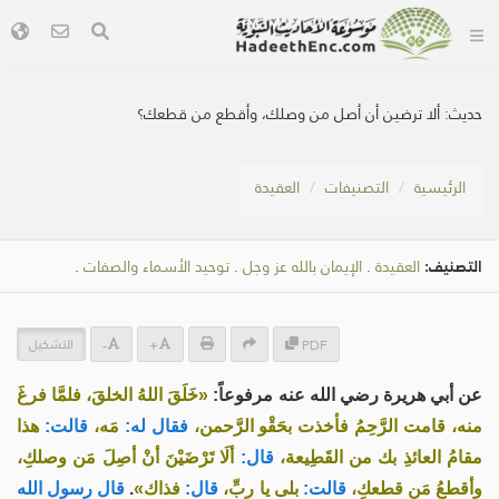
حديث:
ألا ترضين أن أصل من وصلك، وأقطع من قطعك؟
الرئيسية
التصنيفات
العقيدة
التصنيف:
العقيدة
.
الإيمان بالله عز وجل
.
توحيد الأسماء والصفات
.
التشكيل
-
+
PDF
عن أبي هريرة رضي الله عنه مرفوعاً:
«خَلَقَ اللهُ الخلقَ، فلمَّا فرغَ
منه، قامت الرَّحِمُ فأخذت بحَقْو الرَّحمن،
فقال له:
مَه،
قالت:
هذا
مقامُ العائذِ بك من القَطِيعة،
قال:
ألَا تَرْضَيْنَ أنْ أصِلَ مَن وصلكِ،
وأقطعُ مَن قطعكِ،
قالت:
بلى يا ربِّ،
قال:
فذاك»
.
قال رسول الله