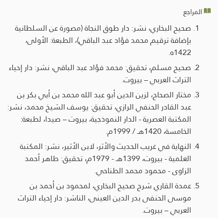
المراجع
صحيح البخاري، نشر: دار طوق النجاة (مصورة عن السلطانية
بإضافة ترقيم محمد فؤاد عبد الباقي)، الطبعة: الأولى،
1422ه.
صحيح مسلم، تحقيق: محمد فؤاد عبد الباقي، نشر: دار إحياء
التراث العربي – بيروت.
مختار الصحاح، لزين الدين أبو عبد الله محمد بن أبي بكر بن
عبد القادر الحنفي الرازي، تحقيق: يوسف الشيخ محمد، نشر:
المكتبة العصرية - الدار النموذجية، بيروت – صيدا، لطبعة:
الخامسة، 1420هـ / 1999م.
النهاية في غريب الحديث والأثر، لابن الأثير، نشر: المكتبة
العلمية - بيروت، 1399هـ - 1979م، تحقيق: طاهر أحمد
الزاوى - محمود محمد الطناحي.
عمدة القاري شرح صحيح البخاري، لمحمود بن أحمد بن
موسى الحنفى بدر الدين العينى، الناشر: دار إحياء التراث
العربي – بيروت.