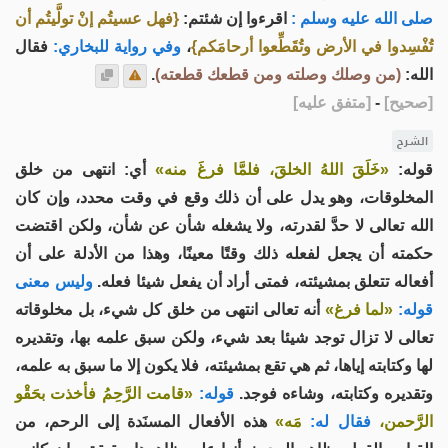
صلى الله عليه وسلم :
اقرءوا إن شئتم:
{فهل عسيتُم إنْ تولَّيتُم أن
تُفْسِدوا في الأرض وتُقَطِّعوا أرحامَكم}
،
وفي رواية للبخاري:
فقال
الله:
(من وصلك وصلته ومن قطعك قطعته)
.
[
صحيح
]
-
[
متفق عليه
]
الشرح
قوله:
«خَلَقَ اللهُ الخلقَ، فلمَّا فرغَ منه»
أي: انتهى من خلق
المخلوقات، وهو يدل على أن ذلك وقع في وقت محدد، وإن كان
الله تعالى لا حدَّ لقدرته، ولا يشغله شأن عن شأن، ولكن اقتضت
حكمته أن يجعل لفعله ذلك وقتًا معينًا، وهذا من الأدلة على أن
أفعاله تتعلق بمشيئته، فمتى أراد أن يفعل شيئا فعله.
وليس معنى
قوله:
«لما فرغ»
أنه تعالى انتهى من خلق كل شيء، بل مخلوقاته
تعالى لا تزال توجد شيئا بعد شيء، ولكن سبق علمه بها، وتقديره
لها وكتابته إياها، ثم هي تقع بمشيئته، فلا يكون إلا ما سبق به علمه،
وتقديره وكتابته، وشاءه فوجد.
قوله:
«قامت الرَّحِمُ فأخذت بحَقْو
الرَّحمن،
فقال له:
مَه»
هذه الأفعال المسنَدة إلى الرحم، من