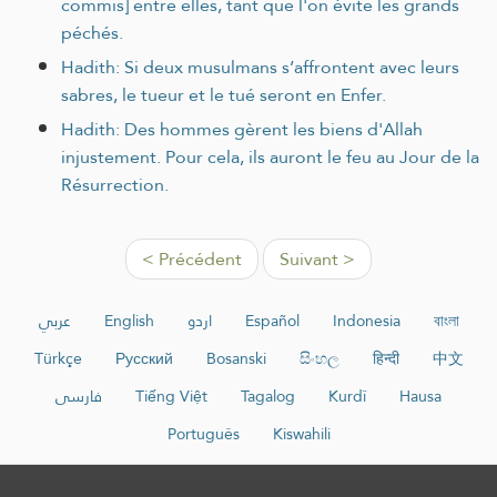
commis] entre elles, tant que l'on évite les grands
péchés.
Hadith: Si deux musulmans s’affrontent avec leurs
sabres, le tueur et le tué seront en Enfer.
Hadith: Des hommes gèrent les biens d'Allah
injustement. Pour cela, ils auront le feu au Jour de la
Résurrection.
< Précédent
Suivant >
عربي
English
اردو
Español
Indonesia
বাংলা
Türkçe
Русский
Bosanski
සිංහල
हिन्दी
中文
فارسی
Tiếng Việt
Tagalog
Kurdî
Hausa
Português
Kiswahili