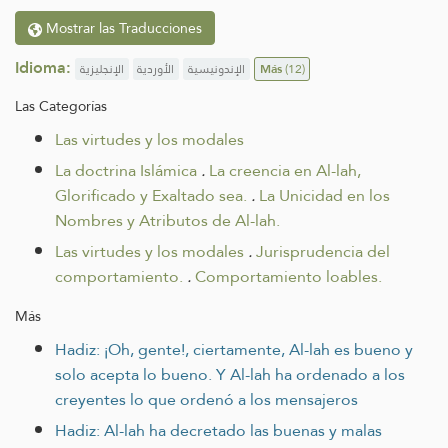
Mostrar las Traducciones
Idioma:
الإنجليزية
الأوردية
الإندونيسية
Más
(12)
Las Categorías
Las virtudes y los modales
La doctrina Islámica
.
La creencia en Al-lah,
Glorificado y Exaltado sea.
.
La Unicidad en los
Nombres y Atributos de Al-lah.
Las virtudes y los modales
.
Jurisprudencia del
comportamiento.
.
Comportamiento loables.
Más
Hadiz: ¡Oh, gente!, ciertamente, Al-lah es bueno y
solo acepta lo bueno. Y Al-lah ha ordenado a los
creyentes lo que ordenó a los mensajeros
Hadiz: Al-lah ha decretado las buenas y malas