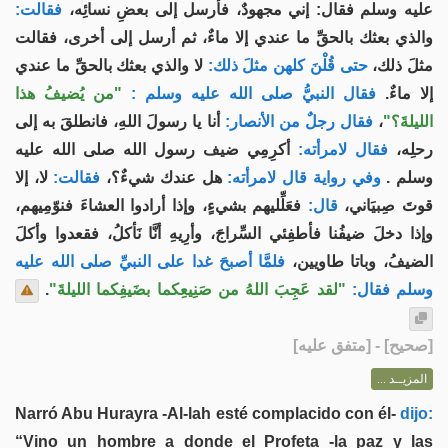
عليه وسلم فقال: إني مجهودٌ، فأرسل إلى بعضِ نسائِه،
فقالت:
والذي بعثك بالحقِّ ما عندي إلا ماءٌ، ثم أرسل إلى أخرى، فقالت
مثلَ ذلك،
حتى قُلْنَ كلهن مثلَ ذلك:
لا والذي بعثك بالحقِّ ما عندي
إلا ماءٌ.
فقال النبيُّ صلى الله عليه وسلم :
"من يُضيفُ هذا
أنا يا رسولَ اللهِ، فانطلقَ به إلى
فقال رجلٌ من الأنصار:
،
الليلةَ؟"
رحلِه،
فقال لامرأته:
أكرِمِي ضيف رسول الله صلى الله عليه
وسلم .
وفي رواية قال لامرأته:
هل عندك شيءٌ؟،
فقالت:
لا، إلا
قوتَ صِبيَاني،
قال:
فعَلِّليهم بشيءٍ، وإذا أرادوا العشاءَ فنوّمِيهم،
وإذا دخلَ ضيفُنا فأطفِئي السِّراجَ، وأرِيهِ أنَّا نَأكلُ، فقعدوا وأكلَ
الضيفُ، وباتا طاويين،
فلمَّا أصبحَ غدا على النبيِّ صلى الله عليه
.
"لقد عَجِبَ اللهُ من صَنِيعِكما بضَيفِكما الليلةَ"
وسلم فقال:
] - [متفق عليه]
صحيح
[
المزيــد ...
Narró Abu Hurayra -Al-lah esté complacido con él-
dijo:
“Vino un hombre a donde el Profeta -la paz y las