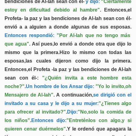
bendiciones de Al-lah sean con él-
y dijo:
"Ciertamente
estoy en dificultad debido al hambre"
. Entonces,el
Profeta- la paz y las bendiciones de Al-lah sean con él-
envió a a alguien a donde algunas de sus esposas.
Entonces respondió:
"Por Al-lah que no tengo más
que agua"
. Así pues,lo envió a donde otra que dijo lo
mismo que la primera.Hizo lo mismo con todas las
esposas,las cuales dijeron como dijo la primera.
Entonces,el Profeta -la paz y las bendiciones de Al-lah
sean con él-:
"¿Quién invita a este hombre esta
noche?"
.
Un hombre de los Ansar dijo:
"Yo lo invito,oh
Mensajero de Al-lah"
. A continuación,
se dirigió con el
invitado a su casa y le dijo a su mujer:
"¿Tienes algo
para ofrecer al invitado?"
.
Dijo:
"No,solo la comida de
los niños"
.
Entonces dijo:
"Entreténlos con algo,y si
quieren cenar duérmelos"
.Y le ordenó que apagara la