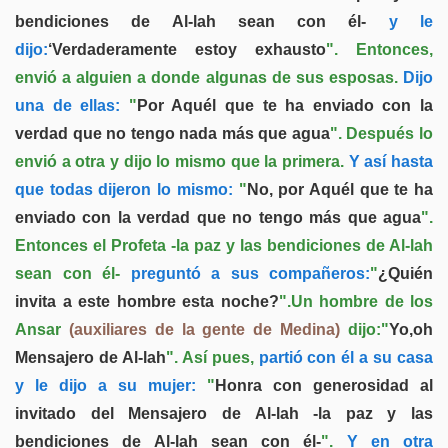
bendiciones de Al-lah sean con él-
y le
dijo:
‘Verdaderamente estoy exhausto
". Entonces,
envió a alguien a donde algunas de sus esposas.
Dijo
una de ellas:
"
Por Aquél que te ha enviado con la
verdad que no tengo nada más que agua
". Después lo
envió a otra y dijo lo mismo que la primera.
Y así hasta
que todas dijeron lo mismo:
"
No, por Aquél que te ha
enviado con la verdad que no tengo más que agua
".
Entonces el Profeta -la paz y las bendiciones de Al-lah
sean con él-
preguntó a sus compañeros:
"
¿Quién
invita a este hombre esta noche?
".Un hombre de los
Ansar
(auxiliares de la gente de Medina)
dijo:"
Yo,oh
Mensajero de Al-lah
". Así pues,
partió con él a su casa
y le dijo a su mujer:
"
Honra con generosidad al
invitado del Mensajero de Al-lah -la paz y las
bendiciones de Al-lah sean con él-
".
Y en otra