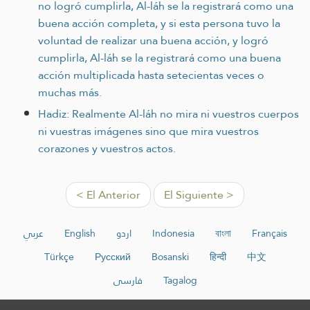
no logró cumplirla, Al-láh se la registrará como una
buena acción completa, y si esta persona tuvo la
voluntad de realizar una buena acción, y logró
cumplirla, Al-láh se la registrará como una buena
acción multiplicada hasta setecientas veces o
muchas más.
Hadiz: Realmente Al-láh no mira ni vuestros cuerpos
ni vuestras imágenes sino que mira vuestros
corazones y vuestros actos.
< El Anterior
El Siguiente >
عربي
English
اردو
Indonesia
বাংলা
Français
Türkçe
Русский
Bosanski
हिन्दी
中文
فارسی
Tagalog