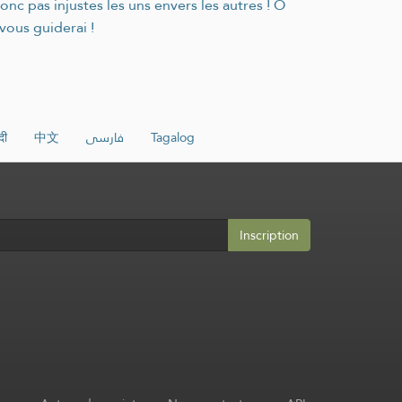
onc pas injustes les uns envers les autres ! Ô
vous guiderai !
दी
中文
فارسی
Tagalog
Inscription