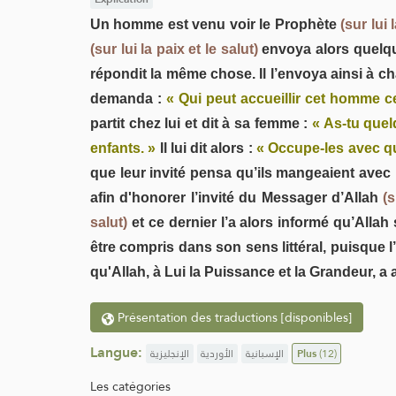
Un homme est venu voir le Prophète
(sur lui 
(sur lui la paix et le salut)
envoya alors quelqu
répondit la même chose. Il l’envoya ainsi à 
demanda :
« Qui peut accueillir cet homme ce
partit chez lui et dit à sa femme :
« As-tu quel
enfants. »
Il lui dit alors :
« Occupe-les avec qu
que leur invité pensa qu’ils mangeaient avec
afin d'honorer l’invité du Messager d’Allah
(s
salut)
et ce dernier l’a alors informé qu’Allah 
être compris dans son sens littéral, puisque
qu'Allah, à Lui la Puissance et la Grandeur, a 
Présentation des traductions [disponibles]
Langue:
الإنجليزية
الأوردية
الإسبانية
Plus
(12)
Les catégories