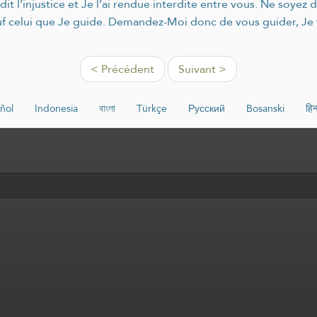
it l’injustice et Je l’ai rendue interdite entre vous. Ne soyez d
auf celui que Je guide. Demandez-Moi donc de vous guider, Je 
< Précédent
Suivant >
ñol
Indonesia
বাংলা
Türkçe
Русский
Bosanski
हिन्