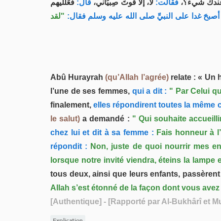
ندك شيءٌ؟
فقالت:
لا، إلا قوتَ صِبيَاني،
قال:
فعَلِّليهم
ا أصبحَ غدا على النبيِّ صلى الله عليه وسلم فقال
"لقد
Abû Hurayrah
(qu’Allah l’agrée)
relate : « U
l’une de ses femmes,
qui a dit :
" Par Celui qu
finalement,
elles répondirent toutes la même 
le salut)
a demandé :
" Qui souhaite accueillir
chez lui et dit à sa femme :
Fais honneur à l’
répondit :
Non, juste de quoi nourrir mes enf
lorsque notre invité viendra, éteins la lampe
tous deux, ainsi que leurs enfants, passèrent 
Allah s’est étonné de la façon dont vous avez a
[Authentique]
- [Rapporté par Al-Bukhârî et M
Explication