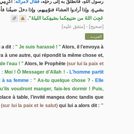
رسولَ اللهِ، فانطلقَ به إلى رحلِه،
فقال لامرأته:
أكرِم .
بشيءٍ، وإذا أرادوا العشاءَ فنوّمِيهم، وإذا دخلَ ضيفُنا فأطف،
.
عَجِبَ اللهُ من صَنِيعِكما بضَيفِكما الليلةَ"
] - [متفق عليه]
صحيح
[
المزيــد ...
 a dit :
" Je suis harassé ! "
Alors, il l’envoya à
ya à une autre, qui répondit la même chose et,
de l’eau ! "
Alors, le Prophète
(sur lui la paix et
 :
Moi ! Ô Messager d’Allah ! -
L’homme partit
it à sa femme :
" As-tu quelque chose ? -
Elle
ils voudront manger, fais-les dormir ! Puis,
place à table, l’invité mangea donc tandis que
e
(sur lui la paix et le salut)
qui lui a alors dit :
"