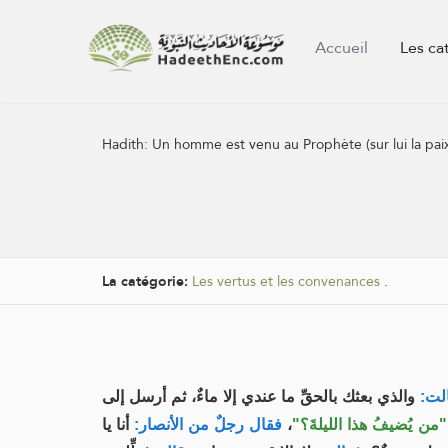
Accueil
Les ca
Hadith:
Un homme est venu au Prophète (sur lui la paix et
La catégorie:
Les vertus et les convenances
.
الت
والذي بعثك بالحقِّ ما عندي إلا ماءٌ، ثم أرسل إلى
أنا يا
فقال رجلٌ من الأنصار:
،
"من يُضيفُ هذا الليلةَ؟"