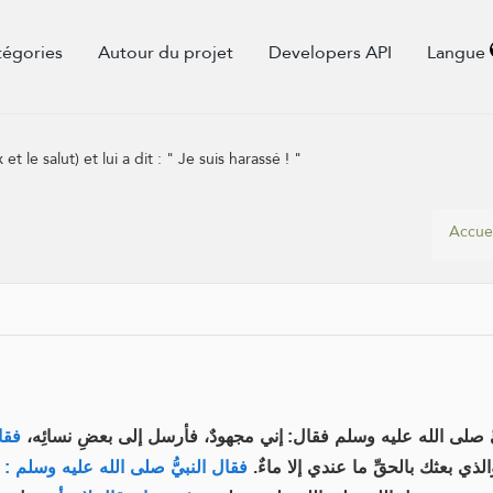
tégories
Autour du projet
Developers API
Langue
 le salut) et lui a dit : " Je suis harassé ! "
Accuei
ِّ صلى الله عليه وسلم فقال: إني مجهودٌ، فأرسل إلى بعضِ نسائِه
فق:
الذي بعثك بالحقِّ ما عندي إلا ماءٌ
فقال النبيُّ صلى الله عليه وسلم :