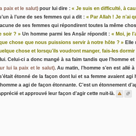
la paix et le salut)
pour lui dire :
« Je suis en difficulté, à ca
’un à l’une de ses femmes qui a dit :
« Par Allah ! Je n’ai q
chacune de ses femmes qui répondirent toutes la même chos
 soir ? »
Un homme parmi les Anṣâr répondit :
« Moi, je l
que chose que nous puissions servir à notre hôte ? »
Elle 
elque chose et lorsqu’ils voudront manger, fais-les dormir 
 lui. Celui-ci a donc mangé à sa faim tandis que l’homme e
ur lui la paix et le salut)
. Au matin, l’homme s’en est allé 
s’était étonné de la façon dont lui et sa femme avaient agi hi
 l’homme a agi de façon étonnante. C'est un étonnement d’ap
apprécié et approuvé leur façon d'agir cette nuit-là.