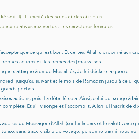
ié soit-Il)
.
L'unicité des noms et des attributs
dence relatives aux vertus
.
Les caractères louables
n’accepte que ce qui est bon. Et certes, Allah a ordonné aux c
] bonnes actions et [les peines des] mauvaises
nque s’attaque à un de Mes alliés, Je lui déclare la guerre
endredi jusqu’au suivant et le mois de Ramadan jusqu’à celui qu
s grands péchés.
aises actions, puis Il a détaillé cela. Ainsi, celui qui songe à 
complète. Et s’il y songe et l’accomplit, Allah lui inscrit de d
s auprès du Messager d'Allah (sur lui la paix et le salut) voic
ntense, sans trace visible de voyage, personne parmi nous ne l