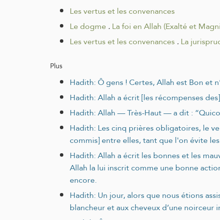
Les vertus et les convenances
Le dogme
.
La foi en Allah (Exalté et Magnif
Les vertus et les convenances
.
La jurispru
Plus
Hadith: Ô gens ! Certes, Allah est Bon et 
Hadith: Allah a écrit [les récompenses des
Hadith: Allah — Très‑Haut — a dit : “Quico
Hadith: Les cinq prières obligatoires, le v
commis] entre elles, tant que l'on évite le
Hadith: Allah a écrit les bonnes et les mauv
Allah la lui inscrit comme une bonne action 
encore.
Hadith: Un jour, alors que nous étions assi
blancheur et aux cheveux d’une noirceur i