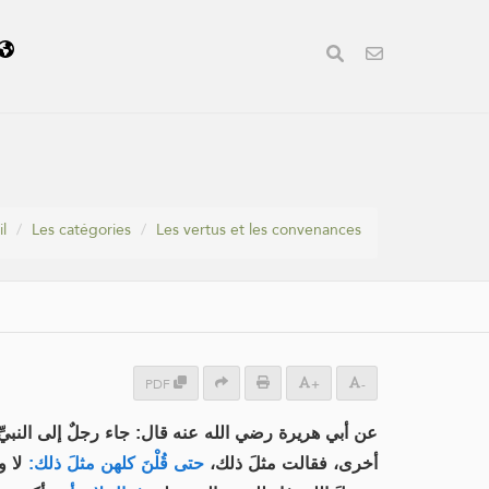
l
Les catégories
Les vertus et les convenances
PDF
+
-
عن أبي هريرة رضي الله عنه قال: جاء رجلٌ إلى النبي،
أخرى، فقالت مثلَ ذلك،
حتى قُلْنَ كلهن مثلَ ذلك:
لا و.