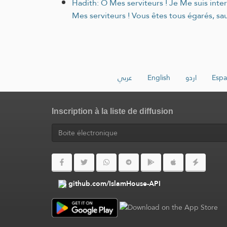
Hadith: Ô Mes serviteurs ! Je Me suis interd
Mes serviteurs ! Vous êtes tous égarés, s
عربي
English
اردو
Espa
Inscription à la liste de diffusion
github.com/IslamHouse-API