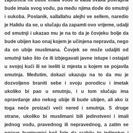
bude imala svog vođu, pa među njima dođe do smutnji
i sukoba. Poslanik, sallallahu alejhi ve sellem, naredio
je Halidu da se, u slučaju da zapamti ovo vrijeme, udalji
od smutnji i ukazao mu je na to da je čovjeku bolje da
bude ubijen kao onaj kojem je učinjena nepravda, nego
da on ubije muslimana. Čovjek se može udaljiti od
smutnji tako što će ili izbjegavati javne istupe i ostajati
u svojoj kući ili se iseliti iz mjesta u kojem se pojavila
smutnja. Međutim, dokazi ukazuju na to da mu je
dozvoljeno braniti sebe i svoju porodicu i imetak
ukoliko bi pao u smutnju, i u tom slučaju ima
opravdanje ako nekog ubije ili bude ubijen, ali ako iz
toga neće proizaći veći nered i smutnja. S druge
strane, ukoliko bi muslimani bili jedinstveni i imali
jednog vođu, pravednog ili nepravednog, a zatim se
pojave buntovnici koji žele da razbiju to jedinstvo i