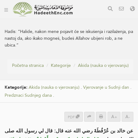
Hadis:
“Halide, nakon mene pojavit će se iskušenja i razilaženja, pa
nastoj da, ako ikako mogneš, budeš Allahov ubijeni rob, a ne
ubica.”
Početna stranica
Kategorije
Akida (nauka o vjerovanju)
Kategorija:
Akida (nauka o vjerovanju)
.
Vjerovanje u Sudnji dan
.
Predznaci Sudnjeg dana
.
PDF
+
-
عن خالد بن عُرْفُطَةَ رضي الله عنه قال: قال لي رسول الله صلى