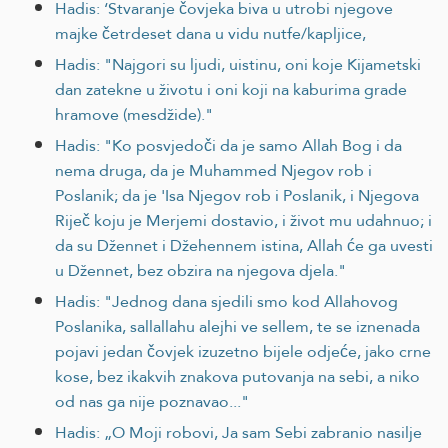
Hadis: ‘Stvaranje čovjeka biva u utrobi njegove
majke četrdeset dana u vidu nutfe/kapljice,
Hadis: "Najgori su ljudi, uistinu, oni koje Kijametski
dan zatekne u životu i oni koji na kaburima grade
hramove (mesdžide)."
Hadis: "Ko posvjedoči da je samo Allah Bog i da
nema druga, da je Muhammed Njegov rob i
Poslanik; da je 'Isa Njegov rob i Poslanik, i Njegova
Riječ koju je Merjemi dostavio, i život mu udahnuo; i
da su Džennet i Džehennem istina, Allah će ga uvesti
u Džennet, bez obzira na njegova djela."
Hadis: "Jednog dana sjedili smo kod Allahovog
Poslanika, sallallahu alejhi ve sellem, te se iznenada
pojavi jedan čovjek izuzetno bijele odjeće, jako crne
kose, bez ikakvih znakova putovanja na sebi, a niko
od nas ga nije poznavao..."
Hadis: „O Moji robovi, Ja sam Sebi zabranio nasilje