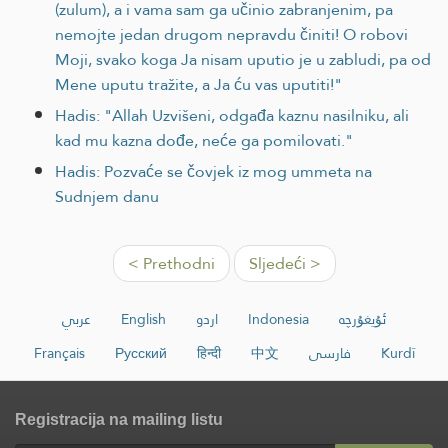
(zulum), a i vama sam ga učinio zabranjenim, pa
nemojte jedan drugom nepravdu činiti! O robovi
Moji, svako koga Ja nisam uputio je u zabludi, pa od
Mene uputu tražite, a Ja ću vas uputiti!"
Hadis: "Allah Uzvišeni, odgađa kaznu nasilniku, ali
kad mu kazna dođe, neće ga pomilovati."
Hadis: Pozvaće se čovjek iz mog ummeta na
Sudnjem danu
< Prethodni
Sljedeći >
عربي
English
اردو
Indonesia
ئۇيغۇرچە
Français
Русский
हिन्दी
中文
فارسی
Kurdî
Registracija na mailing listu