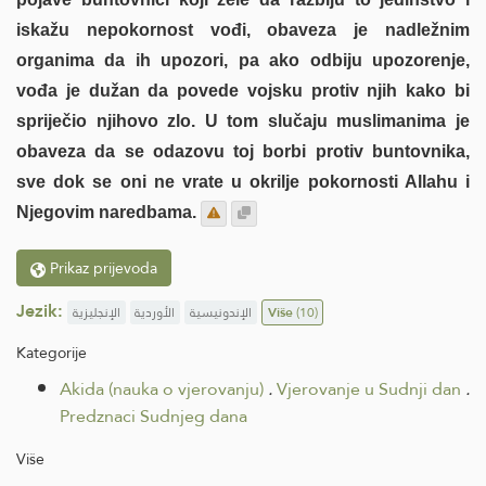
iskažu nepokornost vođi, obaveza je nadležnim
organima da ih upozori, pa ako odbiju upozorenje,
vođa je dužan da povede vojsku protiv njih kako bi
spriječio njihovo zlo. U tom slučaju muslimanima je
obaveza da se odazovu toj borbi protiv buntovnika,
sve dok se oni ne vrate u okrilje pokornosti Allahu i
Njegovim naredbama.
Prikaz prijevoda
Jezik:
الإنجليزية
الأوردية
الإندونيسية
Više
(10)
Kategorije
Akida (nauka o vjerovanju)
.
Vjerovanje u Sudnji dan
.
Predznaci Sudnjeg dana
Više