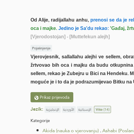
Od Alije, radijallahu anhu,
prenosi se da je re
oca i majke.
Jedino je Sa'du rekao:
'Gađaj, žrt
[Vjerodostojan]
- [Muttefekun alejh]
Pojašnjenje
Vjerovjesnik, sallallahu alejhi ve sellem, obra
žrtvovao bih oca i majku da budu otkupnina z
sellem, rekao je Zubejru u Bici na Hendeku. M
moguće je i to da je podrazumijevao Bitku na
Prikaz prijevoda
Jezik:
الإنجليزية
الأوردية
الإسبانية
Više
(14)
Kategorije
Akida (nauka o vjerovanju)
.
Ashabi (Poslan