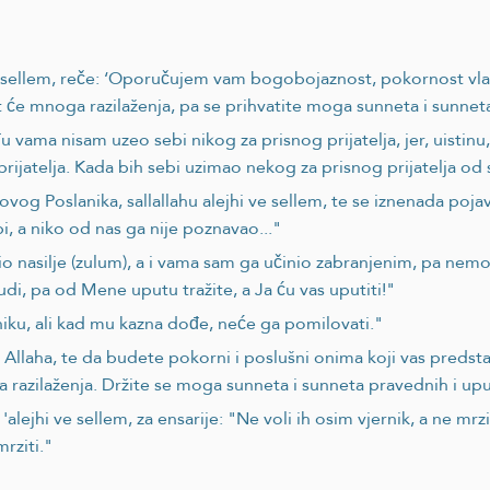
 ve sellem, reče: ‘Oporučujem vam bogobojaznost, pokornost vl
 će mnoga razilaženja, pa se prihvatite moga sunneta i sunneta p
u vama nisam uzeo sebi nikog za prisnog prijatelja, jer, uistinu,
 prijatelja. Kada bih sebi uzimao nekog za prisnog prijatelja 
og Poslanika, sallallahu alejhi ve sellem, te se iznenada pojav
i, a niko od nas ga nije poznavao..."
io nasilje (zulum), a i vama sam ga učinio zabranjenim, pa nem
di, pa od Mene uputu tražite, a Ja ću vas uputiti!"
niku, ali kad mu kazna dođe, neće ga pomilovati."
llaha, te da budete pokorni i poslušni onima koji vas predsta
a razilaženja. Držite se moga sunneta i sunneta pravednih i upu
'alejhi ve sellem, za ensarije: "Ne voli ih osim vjernik, a ne mrzi
mrziti."