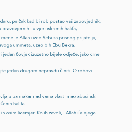
adaru, pa čak kad bi rob postao vaš zapovjednik.
ravovjernih i u vjeri iskrenih halifa;
 mene je Allah uzeo Sebi za prisnog prijatelja,
od svoga ummeta, uzeo bih Ebu Bekra.
i jedan čovjek izuzetno bijele odjeće, jako crne
ojte jedan drugom nepravdu činiti! O robovi
vljaju pa makar nad vama vlast imao abesinski
ćenih halifa
 ih osim licemjer. Ko ih zavoli, i Allah će njega