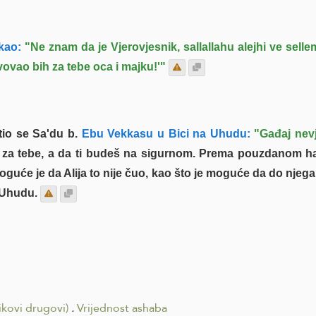
kao:
"Ne znam da je Vjerovjesnik, sallallahu alejhi ve sell
vovao bih za tebe oca i majku!'"
tio se Sa'du b.
Ebu Vekkasu u Bici na Uhudu:
"Gađaj nevj
a tebe, a da ti budeš na sigurnom. Prema pouzdanom hadis
oguće je da Alija to nije čuo, kao što je moguće da do njeg
 Uhudu.
ikovi drugovi)
.
Vrijednost ashaba