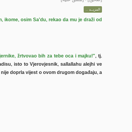
المزيــد ...
em, ikome, osim Sa'du, rekao da mu je draži od
ernike, žrtvovao bih za tebe oca i majku!"
, tj.
u, isto to Vjerovjesnik, sallallahu alejhi ve
a nije doprla vijest o ovom drugom događaju, a