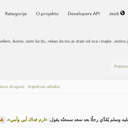
Kategorije
O projektu
Developers API
Jezik
 sellem, ikome, osim Sa'du, rekao da mu je draži od oca i majke. Jedino 
Početna
ikovi drugovi)
.
Vrijednost ashaba
.
.
«ارم فداك أبي وأمي»
ليه وسلم يُفَدِّي رجلًا بعد سعد سمعتُه يقول