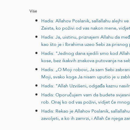
Više
Hadis: Allahov Poslanik, sallallahu alejhi
Zaista, ko poživi od vas nakon mene, vidjet
Hadis: Ja, uistinu, priznajem Allahu da međ
kao što je i Ibrahima uzeo Sebi za prisnog
Hadis: "Jednog dana sjedili smo kod Allahov
kose, bez ikakvih znakova putovanja na seb
Hadis: „O Moji robovi, Ja sam Sebi zabran
Moji, svako koga Ja nisam uputio je u zablu
Hadis: "Allah Uzvišeni, odgađa kaznu nasil
Hadis: Oporučujem vam da budete svjesni A
rob. Onaj ko od vas poživi, vidjet će mnog
Hadis: Rekao je Allahov Poslanik, sallallahu 
zavoljeti, a ko ih zamrzi, i Allah će njega za