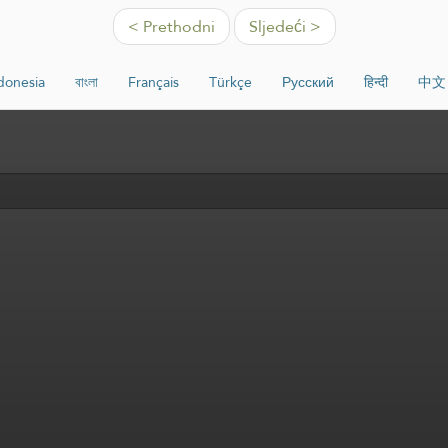
< Prethodni
Sljedeći >
donesia
বাংলা
Français
Türkçe
Русский
हिन्दी
中文