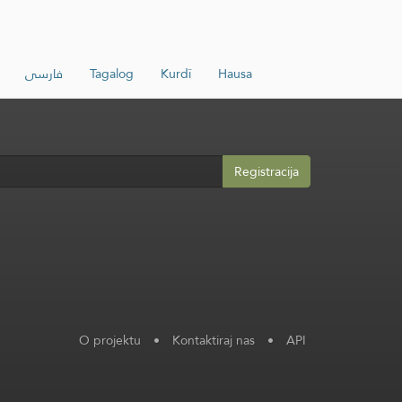
فارسی
Tagalog
Kurdî
Hausa
Registracija
O projektu
•
Kontaktiraj nas
•
API