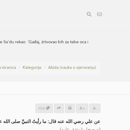
je Sa'du rekao: 'Gađaj, žrtvovao bih za tebe oca i
 stranica
Kategorije
Akida (nauka o vjerovanju)
PDF
+
-
عن علي رضي الله عنه قال: ما رأيتُ النبيَّ صلى الله ع:
] - [متفق عليه]
صحيح
[