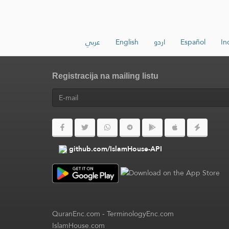
عربي
English
اردو
Español
In
Registracija na mailing listu
github.com/IslamHouse-API
QuranEnc.com
-
TerminologyEnc.com
IslamHouse.com