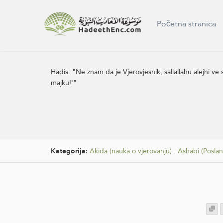
Početna stranica
Hadis:
"Ne znam da je Vjerovjesnik, sallallahu alejhi ve
majku!'"
Kategorija:
Akida (nauka o vjerovanju)
.
Ashabi (Poslan