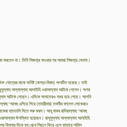
, ততক্ষণ পর্যন্ত আমাদের কেউ পিঠ বাঁকা করতেন না। তিনি সিজদা্য় যাওয়ার পর আমরা সিজদা্য় যেতাম।
ন আউফ গোত্রের মাঝে অনিষ্ট (ঝগড়া-বিবাদ) সংঘটিত হয়েছে। তাই
রাসূলুল্লাহ সাল্লাল্লাহ আলাইহি ওয়াসাল্লাম আটকে গেলেন। অপর
ওয়াসাল্লাম আটকে গেছেন। এদিকে সালাতেরও সময় হয়ে গেছে। আপনি
াল্লাহু ‘আনহু এগিয়ে গিয়ে (তাহরীমার) তকবীর বললেন লোকেরাও
েরা হাততালি দিতে শুরু করল। আবূ বাকর রাদিয়াল্লাহু ‘আনহু
য়াসাল্লাম উপস্থিত হয়েছেন। রাসূলুল্লাহ সাল্লাল্লাহ আলাইহি
রপর কিবলার দিকে মুখ রেখে পিছনে ফিরে এসে কাতারে শামিল