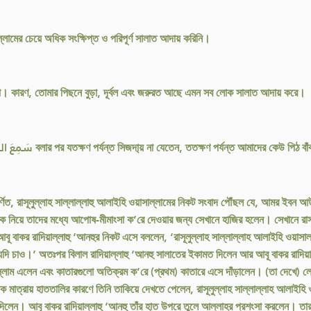
লামের চেয়ে অধিক সংক্ষিপ্ত ও পরিপূর্ণ সালাত আদায় করিনি।
 না। কারণ, তোমার পিছনে বুড়া, দূর্বল এবং জরুরত আছে এমন সব লোক সালাত আদায় করে।
আল্লাহর রাসূল সাল্লাল্লাহু আলাইহি ওয়াসাল্লাম سَمِعَ اللهُ لِمَنْ حَمِدَهُ বলার পর যতক্ষণ পর্যন্ত সিজদা্য় না যেতেন
 বর্ণিত, রাসূলুল্লাহ সাল্লাল্লাহু আলাইহি ওয়াসাল্লামের নিকট সংবাদ পৌঁছল যে, আমর ইব
লোককে নিয়ে তাদের মধ্যে আপোষ-মীমাংসা ক’রে দেওয়ার জন্য সেখানে হাজির হলেন। সেখানে 
ু আবূ বাকর রাদিয়াল্লাহু ‘আনহুর নিকট এসে বললেন, ‘রাসূলুল্লাহ সাল্লাল্লাহ আলাইহি 
 যদি চাও।’ অতঃপর বিলাল রাদিয়াল্লাহু ‘আনহু সালাতের ইকামত দিলেন আর আবূ বাকর রাদিয়
্লাম এলেন এবং কাতারগুলো অতিক্রম ক’রে (প্রথম) কাতারে এসে দাঁড়ালেন। (তা দেখে) লোক
মাত্রায় হাততালির কারণে তিনি তাকিয়ে দেখতে পেলেন, রাসূলুল্লাহ সাল্লাল্লাহ আলাইহি ও
 দিলেন। আবূ বাকর রাদিয়াল্লাহু ‘আনহু তাঁর হাত উপরে তুলে আল্লাহর প্রশংসা করলেন। তা