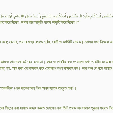
أَمَا يَخْشَى أَحَدُكُمْ - أَوْ: لاَ يَخْشَى أَحَدُكُمْ - إِذَا رَفَعَ رَأْسَهُ قَبْلَ الإِم “তোমাদের কেউ যখন ইমামের পূর্বে মাথা উঠিয়ে ফে
রিণত করে দিবেন, অথবা তার আকৃতি গাধার আকৃতি করে দিবেন।”
 করে; কেননা, তাদের মধ্যে রয়েছে দুর্বল, রোগী ও কর্মজীবি লোকে। তোমরা যখন নিজেরা 
া আমলে তার সাথে অনৈক্য করো না। যখন সে তাকবীর বলে তোমরাও তখন তাকবীর বল এবং 
কাল হামদ্’ বল, আর যখন সে সাজদাহ করে তোমরাও তখন সাজদাহ কর। আর যখন সে বসে সালা
ায় ‘তাসফীক’ (এক হাতের তালু দিয়ে অন্য হাতের তালুতে মারা)।
কাতারের পিছনে একা সালাত আদায় করতে দেখলেন এবং তিনি তাকে তার সালাত পুনরায় পড়তে নির