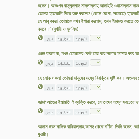
হলেন। অতঃপর রাসূলুল্লাহ সাল্লাল্লাহ আলাইহি ওয়াসাল্লাম স
তোমরা হাততালি দিতে শুরু করলে? (জেনে রেখো, সালাতে) হাততালি
হে আবূ বকর! তোমাকে যখন ইশারা করলাম, তখন ইমামত করতে তোমার
করবে।’ (বুখারী ও মুসলিম)
الأوردية
الإنجليزية
عربي
এমন করবে না, যখন তোমাদের কেউ তার ঘরে সালাত আদায় করে তা
الأوردية
الإنجليزية
عربي
হে লোক সকল! তোমরা মানুষের মধ্যে বিরক্তির সৃষ্টি কর। অতএব 
الأوردية
الإنجليزية
عربي
জামা‘আতের ইমামতি ঐ ব্যক্তি করবে, যে তাদের মধ্যে সবচেয়ে
الأوردية
الإنجليزية
عربي
আনাস ইবন মালিক রাদিয়াল্লাহু আনহু থেকে বর্ণিত, তিনি বলেন,
বুখারী।