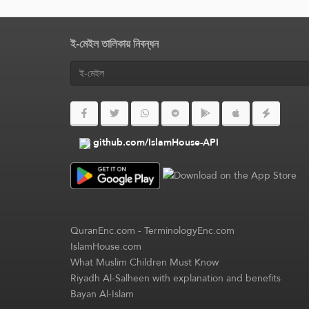
ই-মেইল তালিকায় নিবন্ধন
github.com/IslamHouse-API
QuranEnc.com
-
TerminologyEnc.com
IslamHouse.com
What Muslim Children Must Know
Riyadh Al-Salheen with explanation and benefits
Bayan Al-Islam