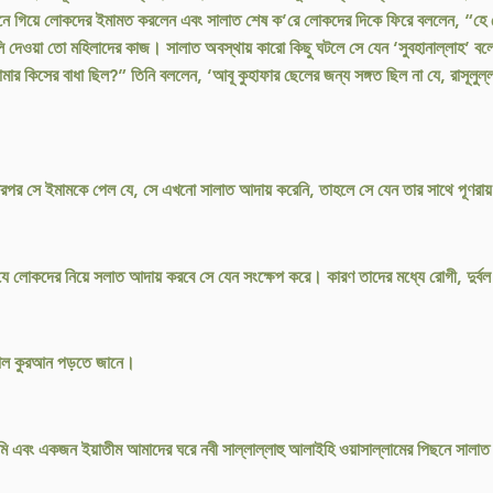
ামনে গিয়ে লোকদের ইমামত করলেন এবং সালাত শেষ ক’রে লোকদের দিকে ফিরে বললেন, “হে ল
 দেওয়া তো মহিলাদের কাজ। সালাত অবস্থায় কারো কিছু ঘটলে সে যেন ‘সুবহানাল্লাহ’ বলে।
 কিসের বাধা ছিল?” তিনি বললেন, ‘আবূ কুহাফার ছেলের জন্য সঙ্গত ছিল না যে, রাসূলুল্
রপর সে ইমামকে পেল যে, সে এখনো সালাত আদায় করেনি, তাহলে সে যেন তার সাথে পূণর
যে লোকদের নিয়ে সলাত আদায় করবে সে যেন সংক্ষেপ করে। কারণ তাদের মধ্যে রোগী, দুর্ব
 ভাল কুরআন পড়তে জানে।
 আমি এবং একজন ইয়াতীম আমাদের ঘরে নবী সাল্লাল্লাহু আলাইহি ওয়াসাল্লামের পিছনে সা