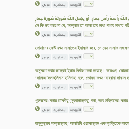
الأوردية
الإنجليزية
عربي
َامِ، أَنْ يَجْعَلَ اللَّهُ رَأْسَهُ رَأْسَ حِمَارٍ، أَوْ يَجْعَلَ اللَّهُ صُورَتَهُ صُورَةَ حِمَارٍ
সে কি ভয় করে না যে, আল্লাহ তা‘আলা তার মাথা গাধার মাথায় প
الأوردية
الإنجليزية
عربي
তোমাদের কেউ যখন সালাতের ইমামতি করে, সে যেন সালাত সংক্ষেপ
الأوردية
الإنجليزية
عربي
অনুসরণ করার জন্যেই ইমাম নির্ধারণ করা হয়েছে। অতএব, তোমর
‘সামিআ‘ল্লাহুলিমান হামিদাহ’ বলে, তোমরা তখন ‘রাব্বানা লা
الأوردية
الإنجليزية
عربي
পুরুষদের বেলায় তাসবীহ্ (সুবহানাল্লাহ্) বলা, তবে মহিলাদের বেল
الأوردية
الإنجليزية
عربي
রাসূলুল্লাহ সাল্লাল্লাহু ‘আলাইহি ওয়াসাল্লাম এক ব্যক্তিকে 