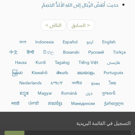
حديث: أَبْغَضُ الرِّجَالِ إِلى اللهِ الأَلَدُّ الخَصِمُ
< السابق
التالي >
English
اردو
Español
Indonesia
বাংলা
中文
हिन्दी
සිංහල
Bosanski
Русский
Türkçe
فارسی
Tiếng Việt
Tagalog
Kurdî
Hausa
မြန်မာ
Kiswahili
తెలుగు
മലയാളം
Português
ไทย
پښتو
অসমীয়া
አማርኛ
Nederlands
ગુજરાતી
دری
Română
Magyar
ಕನ್ನಡ
मराठी
ਪੰਜਾਬੀ
ភាសាខ្មែរ
Македонски
ქართული
التسجيل في القائمة البريدية