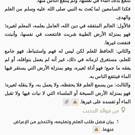
تنتفع بذلك الماء في نفسها، ولم ينتفع الناس منها.
فكذا السامعين لما بُعث به النبي صلى الله عليه وسلم من العلم
والهدى.
فالأول: العالم المتفقه في دين الله، العامل بعلمه، المعلم لغيره؛
فهو بمنزلة الأرض الطيبة شربت فانتفعت في نفسها، وأنبتت
فنفعت غيرها.
والثاني: الحافظ للعلم لكن ليس له فهم واستنباط، فهو جامع
للعلم، مستغرق لزمانه في ذلك، غير أنه لم يعمل بنوافله، أو لم
يفقه ما جمع؛ فهو أداة لغيره، وهو بمنزلة الأرض التي يستقر فيها
الماء فينتفع الناس به.
والثالث: من يسمع العلم فلا يحفظه، ولا يعمل به، ولا ينقله لغيره؛
فهو بمنزلة الأرض السبخة أو الملساء التي لا نبات فيها ولا تقبل
الماء أو تفسده على غيرها.
من فوائد الحديث
بيان فضل طلب العلم وتعليمه، والتحذير من الإعراض
عنهما.