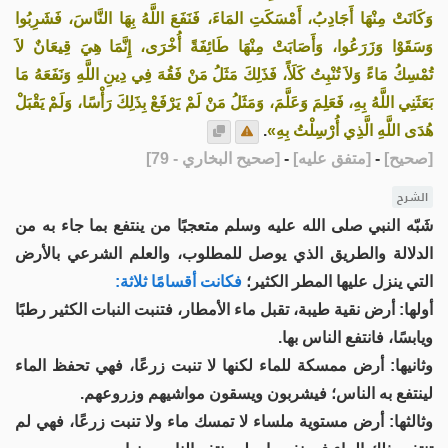
وَكَانَتْ مِنْهَا أَجَادِبُ، أَمْسَكَتِ المَاءَ، فَنَفَعَ اللَّهُ بِهَا النَّاسَ، فَشَرِبُوا
وَسَقَوْا وَزَرَعُوا، وَأَصَابَتْ مِنْهَا طَائِفَةً أُخْرَى، إِنَّمَا هِيَ قِيعَانٌ لاَ
تُمْسِكُ مَاءً وَلاَ تُنْبِتُ كَلَأً، فَذَلِكَ مَثَلُ مَنْ فَقُهَ فِي دِينِ اللَّهِ وَنَفَعَهُ مَا
بَعَثَنِي اللَّهُ بِهِ، فَعَلِمَ وَعَلَّمَ، وَمَثَلُ مَنْ لَمْ يَرْفَعْ بِذَلِكَ رَأْسًا، وَلَمْ يَقْبَلْ
هُدَى اللَّهِ الَّذِي أُرْسِلْتُ بِهِ»
.
[
صحيح
]
-
[
متفق عليه
]
-
[
صحيح البخاري - 79
]
الشرح
شَبّه النبي صلى الله عليه وسلم متعجبًا من ينتفع بما جاء به من
الدلالة والطريق الذي يوصل للمطلوب، والعلم الشرعي بالأرض
التي ينزل عليها المطر الكثير؛
فكانت أقسامًا ثلاثة:
أولها: أرض نقية طيبة، تقبل ماء الأمطار، فتنبت النبات الكثير رطبًا
ويابسًا، فانتفع الناس بها.
وثانيها: أرض ممسكة للماء لكنها لا تنبت زرعًا، فهي تحفظ الماء
لينتفع به الناس؛ فيشربون ويسقون مواشيهم وزروعهم.
وثالثها: أرض مستوية ملساء لا تمسك ماء ولا تنبت زرعًا، فهي لم