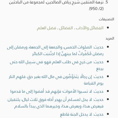
نزهة المتقين شرح رياض الصالحين، لمجموعة من الباحثين
(2/ 950).
التصنيفات
الفضائل والآداب
.
الفضائل
.
فضل العلم
المزيد
حديث: الصلوات الخمس، والجمعة إلى الجمعة، ورمضان إلى
رمضان مُكَفِّراتٌ لما بينهنَّ إذا اجتُنبَت الكبائر
حديث: من خَرج في طلب العلم فهو في سَبِيلِ الله حتى
يرجع
حديث: إن رجالًا يَتَخَوَّضُون في مال الله بغير حق، فلهم النار
يوم القيامة
حديث: لا تسبوا الأموات؛ فإنهم قد أفضوا إلى ما قدموا
حديث: لا يحل لمسلم أن يهجر أخاه فوق ثلاث ليال، يلتقيان:
فيعرض هذا، ويعرض هذا، وخيرهما الذي يبدأ بالسلام
حديث: لا يدخل الجنة قاطع