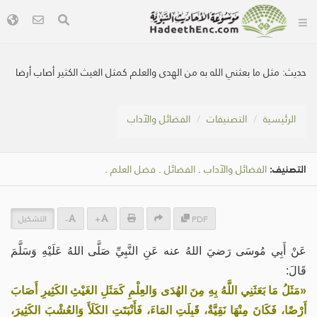
حديث:
مثل ما بعثني الله به من الهدى والعلم كمثل الغيث الكثير أصاب أرضا
الرئيسية
التصنيفات
الفضائل والآداب
التصنيف:
الفضائل والآداب
.
الفضائل
.
فضل العلم
.
التشكيل
-
+
PDF
عَنْ أَبِي مُوسَى رَضيَ اللهُ عنه عَنِ النَّبِيِّ صَلَّى اللهُ عَلَيْهِ وَسَلَّمَ
قَالَ:
«مَثَلُ مَا بَعَثَنِي اللَّهُ بِهِ مِنَ الهُدَى وَالعِلْمِ كَمَثَلِ الغَيْثِ الكَثِيرِ أَصَابَ
أَرْضًا، فَكَانَ مِنْهَا نَقِيَّةٌ، قَبِلَتِ المَاءَ، فَأَنْبَتَتِ الكَلَأَ وَالعُشْبَ الكَثِيرَ،