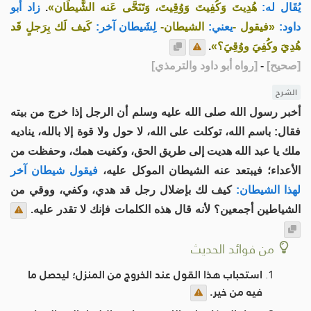
يُقَال له:
هُدِيتَ وَكُفِيتَ وَوُقِيتَ، وَتَنَحَّى عَنه الشَّيطَان»
.
زاد أبو
داود:
«فيقول -
يعني:
الشيطان-
لِشَيطان آخر:
كَيف لَك بِرَجلٍ قَد
هُدِيَ وكُفِيَ ووُقِيَ؟»
.
[
صحيح
]
-
[
رواه أبو داود والترمذي
]
الشرح
أخبر رسول الله صلى الله عليه وسلم أن الرجل إذا خرج من بيته
فقال: باسم الله، توكلت على الله، لا حول ولا قوة إلا بالله، يناديه
ملك يا عبد الله هديت إلى طريق الحق، وكفيت همك، وحفظت من
الأعداء؛ فيبتعد عنه الشيطان الموكل عليه،
فيقول شيطان آخر
لهذا الشيطان:
كيف لك بإضلال رجل قد هدي، وكفي، ووقي من
الشياطين أجمعين؟ لأنه قال هذه الكلمات فإنك لا تقدر عليه.
من فوائد الحديث
استحباب هذا القول عند الخروج من المنزل؛ ليحصل ما
فيه من خير.