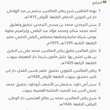
المراجع
بهجة الناظرين شرح رياض الصالحين، سليم بن عيد الهلالي،
دار ابن الجوزي، الدمام، الطبعة: الأولى 1415هـ.
سنن الترمذي، محمد بن عيسى الترمذي، تحقيق وتعليق:
أحمد محمد شاكر، ومحمد فؤاد عبد الباقي، وإبراهيم عطوة
عوض، شركة مكتبة ومطبعة مصطفى البابي الحلبي، مصر،
الطبعة: الثانية، 1395هـ، 1975م.
دليل الفالحين لطرق رياض الصالحين، محمد علي بن البكري
بن علان، اعتنى بها: خليل مأمون شيحا، دار المعرفة، بيروت،
الطبعة: الرابعة 1425هـ.
رياض الصالحين، للنووي، تحقيق: ماهر ياسين الفحل، دار ابن
كثير، دمشق، بيروت، الطبعة: الأولى 1428هـ.
سنن أبي داود، سليمان بن الأشعث أبوداود، تحقيق: محمد
محيي الدين عبد الحميد، المكتبة العصرية، بيروت.
شرح رياض الصالحين، محمد بن صالح العثيمين، دار الوطن،
الرياض، الطبعة: 1426هـ.