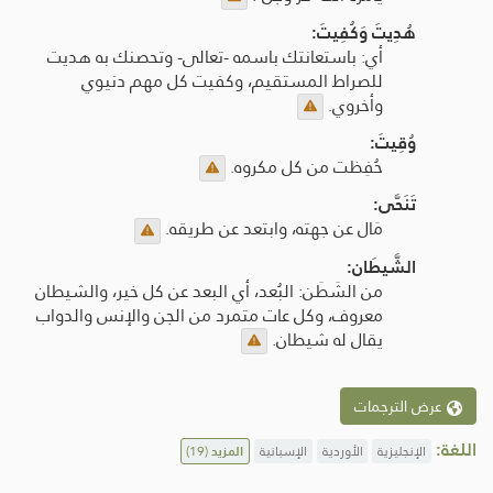
هُدِيتَ وَكُفِيتَ:
أي: باستعانتك باسمه -تعالى- وتحصنك به هديت
للصراط المستقيم، وكفيت كل مهم دنيوي
وأخروي.
وُقِيتَ:
حُفِظت من كل مكروه.
تَنَحَّى:
مَال عن جهته، وابتعد عن طريقه.
الشَّيطَان:
من الشَطَن: البُعد، أي البعد عن كل خير، والشيطان
معروف، وكل عات متمرد من الجن والإنس والدواب
يقال له شيطان.
عرض الترجمات
اللغة:
الإنجليزية
الأوردية
الإسبانية
المزيد
(19)