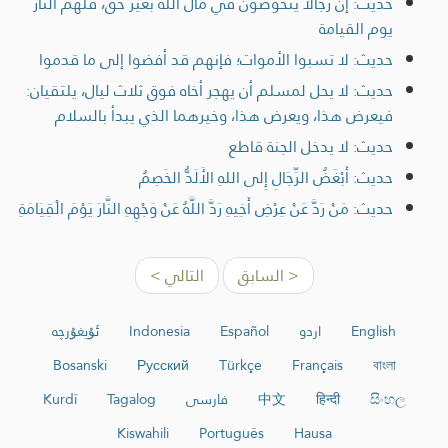
حديث: إن رجالًا يَتَخَوَّضُون في مال الله بغير حق، فلهم النار
يوم القيامة
حديث: لا تسبوا الأموات؛ فإنهم قد أفضوا إلى ما قدموا
حديث: لا يحل لمسلم أن يهجر أخاه فوق ثلاث ليال، يلتقيان:
فيعرض هذا، ويعرض هذا، وخيرهما الذي يبدأ بالسلام
حديث: لا يدخل الجنة قاطع
حديث: أَبْغَضُ الرِّجَالِ إِلى اللهِ الأَلَدُّ الخَصِمُ
حديث: مَنْ رَدَّ عَنْ عِرْضِ أَخِيهِ رَدَّ اللَّهُ عَنْ وَجْهِهِ النَّارَ يَوْمَ الْقِيَامَةِ
< السابق
التالي >
English
اردو
Español
Indonesia
ئۇيغۇرچە
Bosanski
Русский
Türkçe
Français
বাংলা
සිංහල
हिन्दी
中文
فارسی
Tagalog
Kurdî
Kiswahili
Português
Hausa