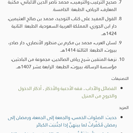
صحيح الترغيب والترهيب، محمد ناصر الدين الألباني، مكتبة
المعارف، الرياض، الطبعة: الخامسة.
القول المفيد على كتاب التوحيد، محمد بن صالح العثيمين،
دار ابن الجوزي، المملكة العربية السعودية، الطبعة: الثانية
1424هـ.
لسان العرب، محمد بن مكرم بن منظور الأنصاري، دار صادر،
بيروت، الطبعة: الثالثة 1414هـ.
نزهة المتقين شرح رياض الصالحين، مجموعة من الباحثين،
مؤسسة الرسالة، بيروت، الطبعة: الرابعة عشر 1407هـ.
التصنيفات
الفضائل والآداب
.
فقه الأدعية والأذكار
.
أذكار الدخول
والخروج من المنزل
المزيد
حديث: الصلوات الخمس، والجمعة إلى الجمعة، ورمضان إلى
رمضان مُكَفِّراتٌ لما بينهنَّ إذا اجتُنبَت الكبائر