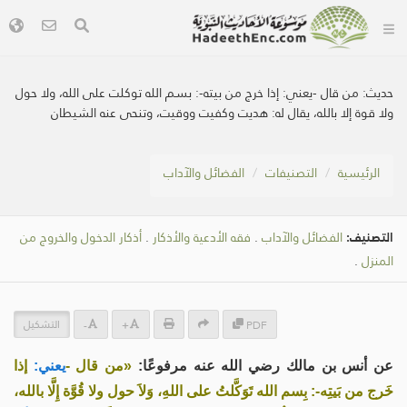
حديث:
من قال -يعني: إذا خرج من بيته-: بسم الله توكلت على الله، ولا حول
ولا قوة إلا بالله، يقال له: هديت وكفيت ووقيت، وتنحى عنه الشيطان
الرئيسية
التصنيفات
الفضائل والآداب
التصنيف:
الفضائل والآداب
.
فقه الأدعية والأذكار
.
أذكار الدخول والخروج من
المنزل
.
التشكيل
-
+
PDF
عن أنس بن مالك رضي الله عنه مرفوعًا:
«من قال -
يعني:
إذا
خَرج من بَيتِه-: بِسم الله تَوَكَّلتُ على اللهِ، وَلاَ حول ولا قُوَّة إِلَّا بالله،