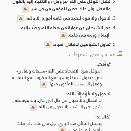
فضل التوكل على الله -عز وجل-، والالتجاء إليه بالقول
والفعل، وأن ذلك حصن للمؤمن من كل شر.
لا حول ولا قوة للعبد في كافة أموره إلا بالله.
عجز الشيطان عن غواية من هداه الله، وحبَّب إليه
الإيمان وزينه في قلبه.
تعاون الشياطين لإضلال العباد.
معاني بعض المفردات
تَوَكَّلت:
التوكل هو: الاعتماد على الله -سبحانه وتعالى-
في حصول المطلوب، ودفع المكروه ، مع الثقة به
وفعل الأسباب المأذون فيها.
لاَ حول ولا قُوَّة إِلاَّ بالله:
لا انتقال ولا تحول من حال إلى حال، ولا قوة على
شيء من الأشياء إلا بعون من الله.
يُقَال له:
يحتمل القائل هو الباري -جل في علاه-، أو ملك
يأمره الله -عز وجل-.