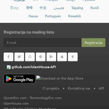
සිංහල
हिन्दी
中文
فارسی
Tagalog
Kurdî
Hausa
Português
Kiswahili
Registracija na mailing listu
Registracija
github.com/IslamHouse-API
O projektu
•
Kontaktiraj nas
•
API
QuranEnc.com
-
TerminologyEnc.com
IslamHouse.com