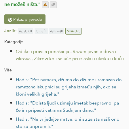
ne možeš ništa."
Prikaz prijevoda
Jezik:
الإنجليزية
الأوردية
الإسبانية
Više
(18)
Kategorije
Odlike i pravila ponašanja
.
Razumijevanje dova i
zikrova
.
Zikrovi koji se uče pri izlasku i ulasku u kuću
Više
Hadis: "Pet namaza, džuma do džume i ramazan do
ramazana iskupnici su grijeha između njih, ako se
kloni velikih grijeha."
Hadis: "Doista ljudi uzimaju imetak bespravno, pa
će im pripasti vatra na Sudnjem danu."
Hadis: "Ne vrijeđajte mrtve, oni su zaista našli ono
što su pripremili."