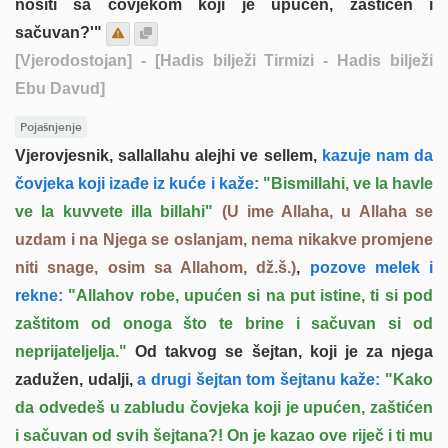
nositi sa čovjekom koji je upućen, zaštićen i
sačuvan?'"
[Vjerodostojan]
- [Hadis bilježi Tirmizi - Hadis bilježi
Ebu Davud]
Pojašnjenje
Vjerovjesnik, sallallahu alejhi ve sellem,
kazuje nam da
čovjeka koji izađe iz kuće i kaže:
"Bismillahi, ve la havle
ve la kuvvete illa billahi"
(U ime Allaha, u Allaha se
uzdam i na Njega se oslanjam, nema nikakve promjene
niti snage, osim sa Allahom, dž.š.)
,
pozove melek i
rekne:
"Allahov robe, upućen si na put istine, ti si pod
zaštitom od onoga što te brine i sačuvan si od
neprijateljelja."
Od takvog se šejtan, koji je za njega
zadužen, udalji,
a drugi šejtan tom šejtanu kaže:
"Kako
da odvedeš u zabludu čovjeka koji je upućen, zaštićen
i sačuvan od svih šejtana?! On je kazao ove riječ i ti mu