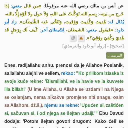
عن أنس بن مالك رضي الله عنه مرفوعًا:
«من قال -
يعني:
إذا
خَرج من بَيتِه-: بِسم الله تَوَكَّلتُ على اللهِ، وَلاَ حول ولا قُوَّة إِلَّا بالله،
زاد أبو
.
هُدِيتَ وَكُفِيتَ وَوُقِيتَ، وَتَنَحَّى عَنه الشَّيطَان»
يُقَال له:
داود:
«فيقول -
يعني:
الشيطان-
لِشَيطان آخر:
كَيف لَك بِرَجلٍ قَد
.
هُدِيَ وكُفِيَ ووُقِيَ؟»
] - [رواه أبو داود والترمذي]
صحيح
[
المزيــد ...
Enes, radijallahu anhu, prenosi da je Allahov Poslanik,
sallallahu alejhi ve sellem,
rekao:
"Ko prilikom izlaska iz
svoje kuće rekne: 'Bismillahi, ve la havle ve la kuvvete
illa billahi'
(U ime Allaha, u Allaha se uzdam i na Njega
se oslanjam, nema nikakve promjene niti snage, osim
sa Allahom, dž.š.)
,
njemu se rekne:
'Upućen si, zaštićen
si, sačuvan si, i od njega se šejtan udalji.'"
Ebu Davud
dodaje: 'Potom šejtan govori drugom: 'Kako ćeš se