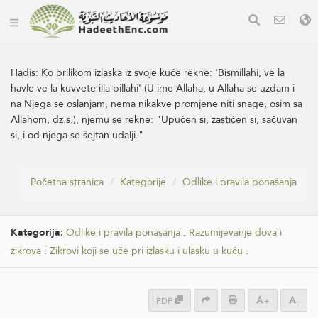
Hadis:
Ko prilikom izlaska iz svoje kuće rekne: 'Bismillahi, ve la
havle ve la kuvvete illa billahi' (U ime Allaha, u Allaha se uzdam i
na Njega se oslanjam, nema nikakve promjene niti snage, osim sa
Allahom, dž.š.), njemu se rekne: "Upućen si, zaštićen si, sačuvan
si, i od njega se šejtan udalji."
Početna stranica
Kategorije
Odlike i pravila ponašanja
Kategorija:
Odlike i pravila ponašanja
.
Razumijevanje dova i
zikrova
.
Zikrovi koji se uče pri izlasku i ulasku u kuću
.
PDF
+
-