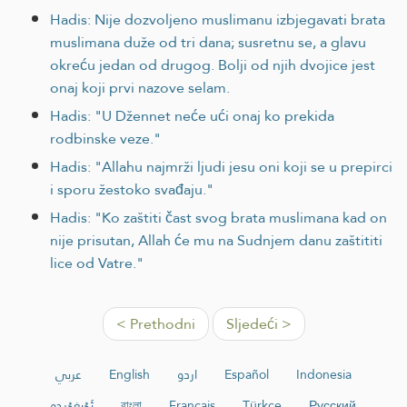
Hadis: Nije dozvoljeno muslimanu izbjegavati brata
muslimana duže od tri dana; susretnu se, a glavu
okreću jedan od drugog. Bolji od njih dvojice jest
onaj koji prvi nazove selam.
Hadis: "U Džennet neće ući onaj ko prekida
rodbinske veze."
Hadis: "Allahu najmrži ljudi jesu oni koji se u prepirci
i sporu žestoko svađaju."
Hadis: "Ko zaštiti čast svog brata muslimana kad on
nije prisutan, Allah će mu na Sudnjem danu zaštititi
lice od Vatre."
< Prethodni
Sljedeći >
عربي
English
اردو
Español
Indonesia
ئۇيغۇرچە
বাংলা
Français
Türkçe
Русский