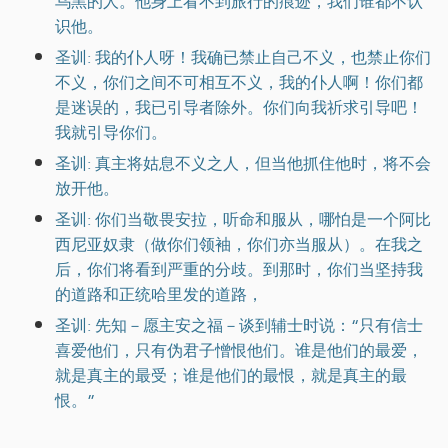
乌黑的人。他身上看不到旅行的痕迹，我们谁都不认
识他。
圣训: 我的仆人呀！我确已禁止自己不义，也禁止你们
不义，你们之间不可相互不义，我的仆人啊！你们都
是迷误的，我已引导者除外。你们向我祈求引导吧！
我就引导你们。
圣训: 真主将姑息不义之人，但当他抓住他时，将不会
放开他。
圣训: 你们当敬畏安拉，听命和服从，哪怕是一个阿比
西尼亚奴隶（做你们领袖，你们亦当服从）。在我之
后，你们将看到严重的分歧。到那时，你们当坚持我
的道路和正统哈里发的道路，
圣训: 先知－愿主安之福－谈到辅士时说：“只有信士
喜爱他们，只有伪君子憎恨他们。谁是他们的最爱，
就是真主的最受；谁是他们的最恨，就是真主的最
恨。”