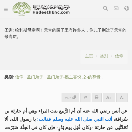
圣训:
哈利斯母亲啊！天堂的园子里有许多人，你儿子到达了天堂的
最高层。
主页
类别
信仰
类别:
信仰
.
圣门弟子
.
圣门弟子-愿主喜悦 之-的尊贵
.
PDF
+
-
عن أنس رضي الله عنه أن أم الرُّبيع بنت البراء وهي أم حارثة بن
سُراقة،
أتَت النبي صلى الله عليه وسلم فقالت:
يا رسول الله، ألا
تُحَدِّثُنِي عن حارثة -وكان قُتِل يوم بَدْرٍ- فإن كان في الجنَّة صَبَرْت،