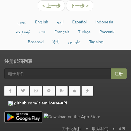
< 上一步
下一步 >
عربي
English
اردو
Español
Indonesia
ئۇيغۇرچە
বাংলা
Français
Türkçe
Русский
Bosanski
हिन्दी
فارسی
Tagalog
注册邮箱列表
注册
github.com/IslamHouse-API
关于此项目
•
联系我们
•
API