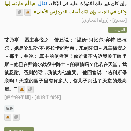
وإن كان غير ذلك اجْتَهَدْتُ عليه في البُكَاء،
فقال:
«يا أم حارثة، إنها
.
جِنَان في الجنة، وإن ابْنَك أصَاب الفِردَوْس الأعلى»
] - [رواه البخاري]
صحيح
[
المزيــد ...
艾乃斯－愿主喜悦之－传述说：“温姆·阿比尔·宾特·巴拉
尔，她是哈里斯·本·苏拉卡的母亲，来到先知－愿主福安之
－那里，并说：‘真主的使者啊！你难道不告诉我关于哈里
斯－他已在拜德尔战役中阵亡－的事情吗？他若在天堂，我
就忍耐。否则的话，我就为他痛哭。’他回答说：‘哈利斯母
亲啊！天堂的园子里有许多人，你儿子到达了天堂的最高
层。’”
[健全的圣训]
- [布哈里传述]
解释