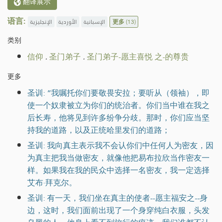
翻译展示
语言:
الإنجليزية
الأوردية
الإسبانية
更多
(13)
类别
信仰
.
圣门弟子
.
圣门弟子-愿主喜悦 之-的尊贵
更多
圣训: “我嘱托你们要敬畏安拉；要听从（领袖），即
使一个奴隶被立为你们的统治者。你们当中谁在我之
后长寿，他将见到许多纷争分歧。那时，你们应当坚
持我的道路，以及正统哈里发们的道路；
圣训: 我向真主表示我不会认你们中任何人为密友，因
为真主把我当做密友，就像他把易布拉欣当作密友一
样。如果我在我的民众中选择一名密友，我一定选择
艾布·拜克尔。
圣训: 有一天，我们坐在真主的使者--愿主福安之--身
边，这时，我们面前出现了一个身穿纯白衣服，头发