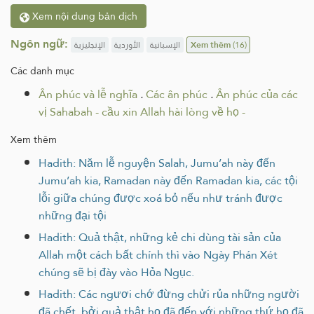
Xem nội dung bản dịch
Ngôn ngữ:
الإنجليزية
الأوردية
الإسبانية
Xem thêm
(16)
Các danh mục
Ân phúc và lễ nghĩa
.
Các ân phúc
.
Ân phúc của các
vị Sahabah - cầu xin Allah hài lòng về họ -
Xem thêm
Hadith: Năm lễ nguyện Salah, Jumu’ah này đến
Jumu’ah kia, Ramadan này đến Ramadan kia, các tội
lỗi giữa chúng được xoá bỏ nếu như tránh được
những đại tội
Hadith: Quả thật, những kẻ chi dùng tài sản của
Allah một cách bất chính thì vào Ngày Phán Xét
chúng sẽ bị đày vào Hỏa Ngục.
Hadith: Các ngươi chớ đừng chửi rủa những người
đã chết, bởi quả thật họ đã đến với những thứ họ đã