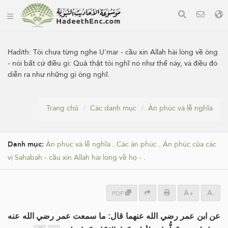
Hadith:
Tôi chưa từng nghe U'mar - cầu xin Allah hài lòng về ông
- nói bất cứ điều gì: Quả thật tôi nghĩ nó như thế này, và điều đó
diễn ra như những gì ông nghĩ.
Trang chủ
Các danh mục
Ân phúc và lễ nghĩa
Danh mục:
Ân phúc và lễ nghĩa
.
Các ân phúc
.
Ân phúc của các
vị Sahabah - cầu xin Allah hài lòng về họ -
.
PDF
+
-
عن ابن عمر رضي الله عنهما قال: ما سمعت عمر رضي الله عنه