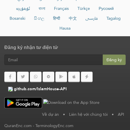
ئۇيغۇرچە
বাংলা
Français
Türkçe
Русский
Bosanski
සිංහල
हिन्दी
中文
فارسی
Tagalog
Hausa
Đăng ký nhận tư điện tử
Đăng ký
github.com/IslamHouse-API
Về dự án
•
Liên hệ với chúng tôi
•
API
QuranEnc.com
-
TerminologyEnc.com