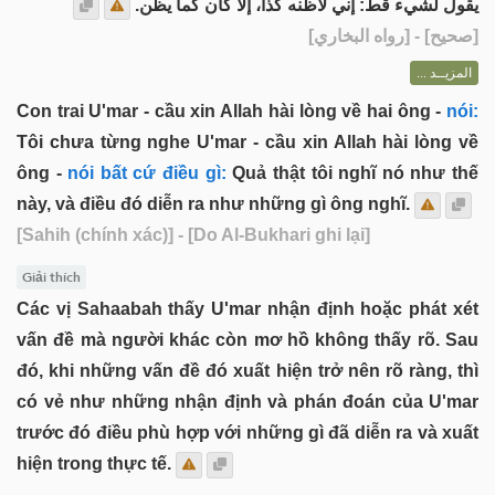
يقول لشيء قَطُّ: إني لأظنه كذا، إلا كان كما يظن.
] - [رواه البخاري]
صحيح
[
المزيــد ...
Con trai U'mar - cầu xin Allah hài lòng về hai ông -
nói:
Tôi chưa từng nghe U'mar - cầu xin Allah hài lòng về
ông -
nói bất cứ điều gì:
Quả thật tôi nghĩ nó như thế
này, và điều đó diễn ra như những gì ông nghĩ.
[Sahih (chính xác)]
- [Do Al-Bukhari ghi lại]
Giải thích
Các vị Sahaabah thấy U'mar nhận định hoặc phát xét
vấn đề mà người khác còn mơ hồ không thấy rõ. Sau
đó, khi những vấn đề đó xuất hiện trở nên rõ ràng, thì
có vẻ như những nhận định và phán đoán của U'mar
trước đó điều phù hợp với những gì đã diễn ra và xuất
hiện trong thực tế.