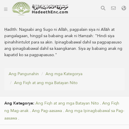
Ḥadīth:
Nagsabi ang Sugo ni Allāh, pagpalain siya ni Allāh at
pangalagaan, hinggil sa babaing anak ni Ḥamzah: "Hindi siya
ipinahihintulot para sa akin. Ipinagbabawal dahil sa pagpapasuso
ang ipinagbabawal dahil sa kaangkanan. Siya ay babaing anak ng
kapatid ko sa pagpapasuso."
Ang Pangunahin
Ang mga Kategorya
Ang Fiqh at ang mga Batayan Nito
Ang Kategorya:
Ang Fiqh at ang mga Batayan Nito
.
Ang Fiqh
ng Mag-anak
.
Ang Pag-aasawa
.
Ang mga Ipinagbabawal sa Pag-
aasawa
.