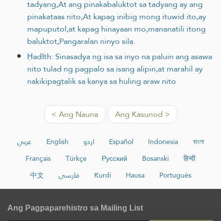
tadyang,At ang pinakabaluktot sa tadyang ay ang
pinakataas nito,At kapag inibig mong ituwid ito,ay
mapuputol,at kapag hinayaan mo,mananatili itong
baluktot,Pangaralan ninyo sila.
Ḥadīth: Sinasadya ng isa sa inyo na paluin ang asawa
nito tulad ng pagpalo sa isang alipin,at marahil ay
nakikipagtalik sa kanya sa huling araw nito
< Ang Nauna
Ang Kasunod >
عربي
English
اردو
Español
Indonesia
বাংলা
Français
Türkçe
Русский
Bosanski
हिन्दी
中文
فارسی
Kurdî
Hausa
Português
Ang Pagpaparehistro sa Mailing List