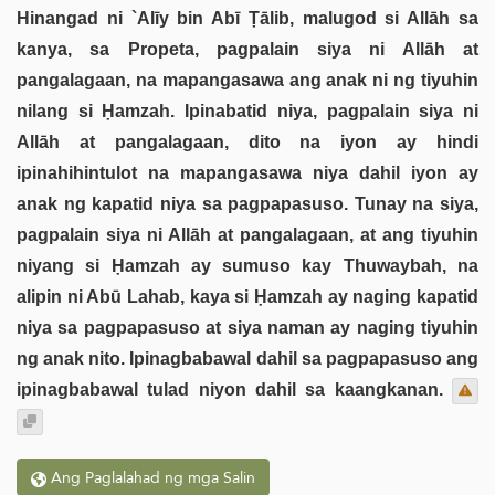
Hinangad ni `Alīy bin Abī Ṭālib, malugod si Allāh sa
kanya, sa Propeta, pagpalain siya ni Allāh at
pangalagaan, na mapangasawa ang anak ni ng tiyuhin
nilang si Ḥamzah. Ipinabatid niya, pagpalain siya ni
Allāh at pangalagaan, dito na iyon ay hindi
ipinahihintulot na mapangasawa niya dahil iyon ay
anak ng kapatid niya sa pagpapasuso. Tunay na siya,
pagpalain siya ni Allāh at pangalagaan, at ang tiyuhin
niyang si Ḥamzah ay sumuso kay Thuwaybah, na
alipin ni Abū Lahab, kaya si Ḥamzah ay naging kapatid
niya sa pagpapasuso at siya naman ay naging tiyuhin
ng anak nito. Ipinagbabawal dahil sa pagpapasuso ang
ipinagbabawal tulad niyon dahil sa kaangkanan.
Ang Paglalahad ng mga Salin