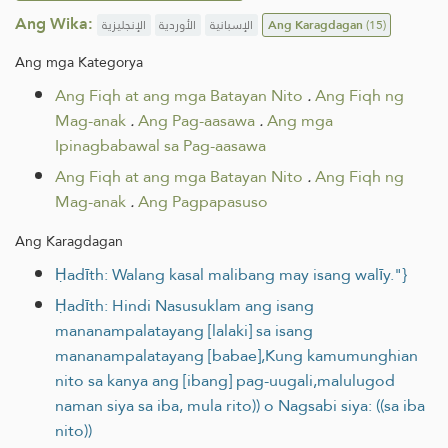
Ang Wika:
الإنجليزية
الأوردية
الإسبانية
Ang Karagdagan
(15)
Ang mga Kategorya
Ang Fiqh at ang mga Batayan Nito
.
Ang Fiqh ng
Mag-anak
.
Ang Pag-aasawa
.
Ang mga
Ipinagbabawal sa Pag-aasawa
Ang Fiqh at ang mga Batayan Nito
.
Ang Fiqh ng
Mag-anak
.
Ang Pagpapasuso
Ang Karagdagan
Ḥadīth: Walang kasal malibang may isang walīy."}
Ḥadīth: Hindi Nasusuklam ang isang
mananampalatayang [lalaki] sa isang
mananampalatayang [babae],Kung kamumunghian
nito sa kanya ang [ibang] pag-uugali,malulugod
naman siya sa iba, mula rito)) o Nagsabi siya: ((sa iba
nito))