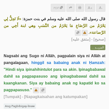
PDF
+
-
قال رسول الله صلى الله عليه وسلم في بنت حمزة:
«لَا تَحِلُّ لِي
يَحْرُمُ من الرَّضَاعِ مَا يَحْرُمُ من النَّسَبِ وهي ابنة أَخِي من
.
الرَّضاعة»
] - [متفق عليه]
صحيح
[
المزيــد ...
Nagsabi ang Sugo ni Allāh, pagpalain siya ni Allāh at
pangalagaan,
hinggil sa babaing anak ni Ḥamzah:
"Hindi siya ipinahihintulot para sa akin. Ipinagbabawal
dahil sa pagpapasuso ang ipinagbabawal dahil sa
kaangkanan. Siya ay babaing anak ng kapatid ko sa
pagpapasuso."
[Tumpak]
- [Napagkaisahan ang katumpakan]
Ang Pagbibigay-linaw