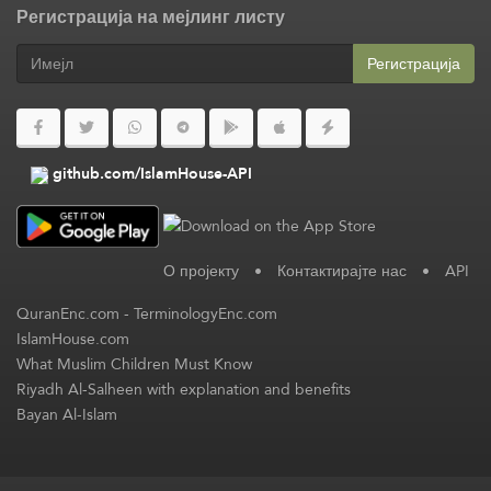
Регистрација на мејлинг листу
Регистрација
github.com/IslamHouse-API
О пројекту
•
Контактирајте нас
•
API
QuranEnc.com
-
TerminologyEnc.com
IslamHouse.com
What Muslim Children Must Know
Riyadh Al-Salheen with explanation and benefits
Bayan Al-Islam