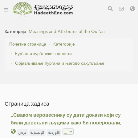
Категорије:
Meanings and Attributes of the Qur'an
Почетна страница
Категорије
Кур'ан и кур'анске знаности
Објављивање Кур'ана и његово сакупљање
Страница хадиса
„Сваком веровеснику су дати докази који су
били довољни људима како би поверовали,
الأوردية
الإنجليزية
عربي