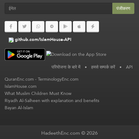
पंजीकरण
github.com/IslamHouse-API
परियोजना के बारे में
•
हमसे सम्पर्क करें
•
API
QuranEnc.com
-
TerminologyEnc.com
IslamHouse.com
What Muslim Children Must Know
Riyadh Al-Salheen with explanation and benefits
Bayan Al-Islam
HadeethEnc.com © 2026