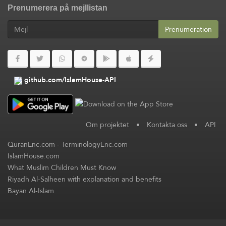
Prenumerera på mejllistan
Prenumeration
github.com/IslamHouse-API
Om projektet
•
Kontakta oss
•
API
QuranEnc.com
-
TerminologyEnc.com
IslamHouse.com
What Muslim Children Must Know
Riyadh Al-Salheen with explanation and benefits
Bayan Al-Islam