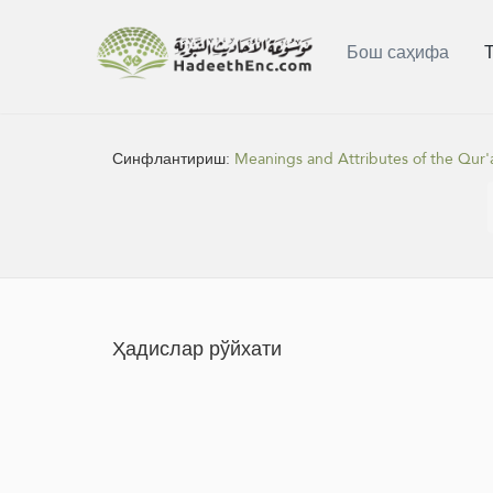
Бош саҳифа
Синфлантириш:
Meanings and Attributes of the Qur'
Ҳадислар рўйхати