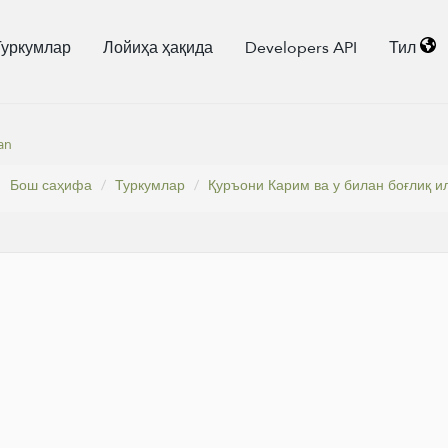
Туркумлар
Лойиҳа ҳақида
Developers API
Тил
an
Бош саҳифа
Туркумлар
Қуръони Карим ва у билан боғлиқ 