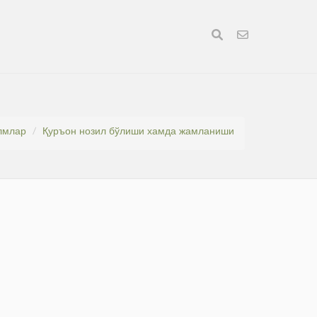
илмлар
Қуръон нозил бўлиши хамда жамланиши