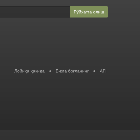
Рўйхатга олиш
Лойиҳа ҳақида
•
Бизга боғланинг
•
API