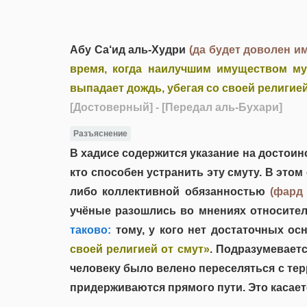
Абу Са‘ид аль-Худри
(да будет доволен и
время, когда наилучшим имуществом му
выпадает дождь, убегая со своей религией
[Достоверный]
- [Передал аль-Бухари]
Разъяснение
В хадисе содержится указание на достоинс
кто способен устранить эту смуту. В это
либо коллективной обязанностью
(фард
учёные разошлись во мнениях относител
таково:
тому, у кого нет достаточных ос
своей религией от смут»
. Подразумеваетс
человеку было велено переселяться с терр
придерживаются прямого пути. Это касаетс