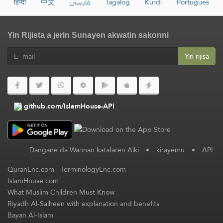
हिन्दी
中文
فارسی
Tagalog
Kurdî
Português
Yin Rijista a jerin Sunayen akwatin sakonni
Yin rijisa
github.com/IslamHouse-API
Dangane da Wannan katafaren Aiki
•
kirayemu
•
API
QuranEnc.com
-
TerminologyEnc.com
IslamHouse.com
What Muslim Children Must Know
Riyadh Al-Salheen with explanation and benefits
Bayan Al-Islam