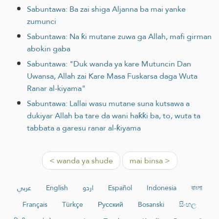
Sabuntawa: Ba zai shiga Aljanna ba mai yanke
zumunci
Sabuntawa: Na ƙi mutane zuwa ga Allah, mafi girman
abokin gaba
Sabuntawa: "Duk wanda ya kare Mutuncin Dan
Uwansa, Allah zai Kare Masa Fuskarsa daga Wuta
Ranar al-kiyama"
Sabuntawa: Lallai wasu mutane suna kutsawa a
dukiyar Allah ba tare da wani haƙƙi ba, to, wuta ta
tabbata a garesu ranar al-ƙiyama
< wanda ya shude
mai binsa >
عربي
English
اردو
Español
Indonesia
বাংলা
Français
Türkçe
Русский
Bosanski
සිංහල