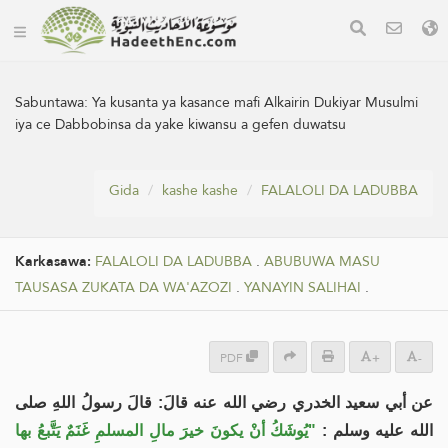
Sabuntawa:
Ya kusanta ya kasance mafi Alkairin Dukiyar Musulmi
iya ce Dabbobinsa da yake kiwansu a gefen duwatsu
Gida
kashe kashe
FALALOLI DA LADUBBA
Karkasawa:
FALALOLI DA LADUBBA
.
ABUBUWA MASU
TAUSASA ZUKATA DA WA'AZOZI
.
YANAYIN SALIHAI
.
PDF
+
-
عن أبي سعيد الخدري رضي الله عنه قالَ: قالَ رسولُ اللهِ صلى
الله عليه وسلم :
"يُوشَكُ أنْ يكونَ خيرَ مالِ المسلمِ غَنَمٌ يَتَّبعُ بها