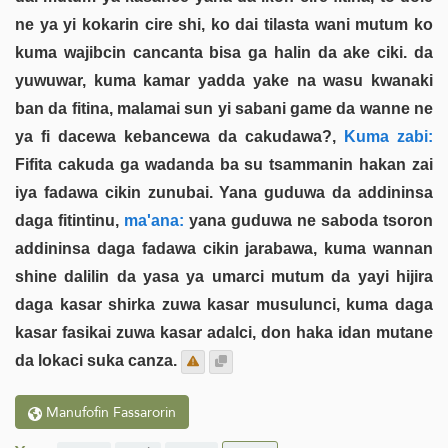
ne ya yi kokarin cire shi, ko dai tilasta wani mutum ko
kuma wajibcin cancanta bisa ga halin da ake ciki. da
yuwuwar, kuma kamar yadda yake na wasu kwanaki
ban da fitina, malamai sun yi sabani game da wanne ne
ya fi dacewa kebancewa da cakudawa?,
Kuma zabi:
Fifita cakuda ga wadanda ba su tsammanin hakan zai
iya fadawa cikin zunubai. Yana guduwa da addininsa
daga fitintinu,
ma'ana:
yana guduwa ne saboda tsoron
addininsa daga fadawa cikin jarabawa, kuma wannan
shine dalilin da yasa ya umarci mutum da yayi hijira
daga kasar shirka zuwa kasar musulunci, kuma daga
kasar fasikai zuwa kasar adalci, don haka idan mutane
da lokaci suka canza.
Manufofin Fassarorin