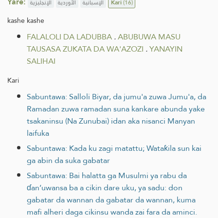
Yare:
الإنجليزية
الأوردية
الإسبانية
Kari
(16)
kashe kashe
FALALOLI DA LADUBBA
.
ABUBUWA MASU
TAUSASA ZUKATA DA WA'AZOZI
.
YANAYIN
SALIHAI
Kari
Sabuntawa: Salloli Biyar, da jumu'a zuwa Jumu'a, da
Ramadan zuwa ramadan suna kankare abunda yake
tsakaninsu (Na Zunubai) idan aka nisanci Manyan
laifuka
Sabuntawa: Kada ku zagi matattu; Wataƙila sun kai
ga abin da suka gabatar
Sabuntawa: Bai halatta ga Musulmi ya rabu da
ɗan’uwansa ba a cikin dare uku, ya sadu: don
gabatar da wannan da gabatar da wannan, kuma
mafi alheri daga cikinsu wanda zai fara da aminci.