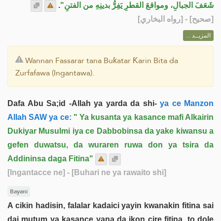
.
شَعَفَ الجبالِ، ومواقعَ القطرِ يَفِرُّ بدينِهِ من الفتنِ"
] - [رواه البخاري]
صحيح
[
المزيــد ...
Wannan Fassarar tana Buƙatar Ƙarin Bita da
Zurfafawa (Ingantawa).
Dafa Abu Sa;id -Allah ya yarda da shi-
ya ce Manzon
Allah SAW ya ce:
" Ya kusanta ya kasance mafi Alkairin
Dukiyar Musulmi iya ce Dabbobinsa da yake kiwansu a
gefen duwatsu, da wuraren ruwa don ya tsira da
Addininsa daga Fitina"
[Ingantacce ne]
- [Buhari ne ya rawaito shi]
Bayani
A cikin hadisin, falalar kadaici yayin kwanakin fitina sai
dai mutum ya kasance yana da ikon cire fitina, to dole