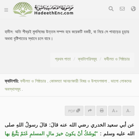
হাদীস:
অতি শীঘ্রই মুসলিমের উত্তম সম্পদ হবে কয়েকটি বকরী, যা নিয়ে সে পাহাড়ের চূড়ায়
অথবা বৃষ্টিপাতের স্থানে চলে যাবে।
প্রথম পাতা
ক্যাটাগরিসমূহ
ফযীলত ও শিষ্ঠাচার
ক্যাটাগরি:
ফযীলত ও শিষ্ঠাচার
.
কোমলতা আনয়ণকারী বিষয় ও উপদেশমালা
.
ভালো লোকদের
অবস্থাসমূহ
.
PDF
+
-
عن أبي سعيد الخدري رضي الله عنه قالَ: قالَ رسولُ اللهِ صلى
الله عليه وسلم :
"يُوشَكُ أنْ يكونَ خيرَ مالِ المسلمِ غَنَمٌ يَتَّبعُ بها