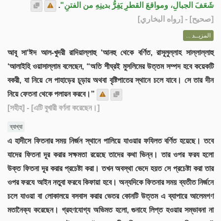
.
شَعَفَ الجبالِ، ومواقعَ القطرِ يَفِرُّ بدينِهِ من الفتنِ"
] - [رواه البخاري]
صحيح
[
المزيــد ...
আবূ সা‘ঈদ আল-খুদরী রাদিয়াল্লাহু ‘আনহু থেকে বর্ণিত, রাসূলুল্লাহ সাল্লাল্লাহু
‘আলাইহি ওয়াসাল্লাম বলেছেন, “অতি শীঘ্রই মুসলিমের উত্তম সম্পদ হবে কয়েকটি
বকরী, যা নিয়ে সে পাহাড়ের চূড়ায় অথবা বৃষ্টিপাতের স্থানে চলে যাবে। সে তার দীন
নিয়ে ফেতনা থেকে পলায়ন করবে।”
[সহীহ]
- [এটি বুখারী বর্ণনা করেছেন।]
ব্যাখ্যা
এ হাদীসে ফিতনার সময় নির্জন স্থানে পালিয়ে যাওয়ার ফযিলত বর্ণিত হয়েছে। তবে
যাদের ফিতনা দূর করার সক্ষমতা রয়েছে তাদের কথা ভিন্ন। তার ওপর ফরয হলো
উক্ত ফিতনা দূর করার প্রচেষ্টা করা। তখন অবস্থা ভেদে হয়ত সে প্রচেষ্টা করা তার
ওপর ফরযে আইন নতুবা ফরযে কিফায়া হবে। অন্যদিকে ফিতনার সময় ব্যতীত নির্জনে
চলে যাওয়া বা লোকালয়ে বসবাস করার ভেতর কোনটি উত্তম এ ব্যাপারে আলেমগণ
মতানৈক্য করেছেন। গ্রহণযোগ্য অভিমত হলো, গুনাহে লিপ্ত হওয়ার সম্ভাবনা না