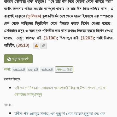
থাকলে লোকালয় থাকা উত্তম। “সে তার দীন নিয়ে ফেতনা থেকে পালিয়ে যাবে”
অর্থাৎ ফিতনায় পতিত হওয়ার আশঙ্কা থাকায় সে তার দীন নিয়ে পালিয়ে যাবে। এ
কারণেই মানুষকে
(মুসলিমকে)
কুফর-শির্কের দেশ থেকে দারুল ইসলামে এবং পাপাচারের
দেশ থেকে শান্তিময় স্থিতিশীল দেশে হিজরত করতে নির্দেশ দেওয়া হয়েছে।
এমনিভাবে মানুষ ও সময় যখন পরিবর্তীত হয়ে যাবে তখনও হিজরত করতে নির্দেশ দেওয়া
হয়েছে। দেখুন, ফাতহুল বারী,
(1/100)
; ‘উমদাতুল কারী,
(1/263)
; শরহি রিয়াদুস
সালিহীন,
(3/510)
।
অনুবাদ প্রদর্শন
ভাষা:
الإنجليزية
الأوردية
الإسبانية
আরও ...
(16)
ক্যাটাগরিসমূহ
ফযীলত ও শিষ্ঠাচার
.
কোমলতা আনয়ণকারী বিষয় ও উপদেশমালা
.
ভালো
লোকদের অবস্থাসমূহ
আরও ...
হাদীস: পাঁচ ওয়াক্ত সালাত, এক জুমু‘আ থেকে আরেক জুমু‘আ এবং এক