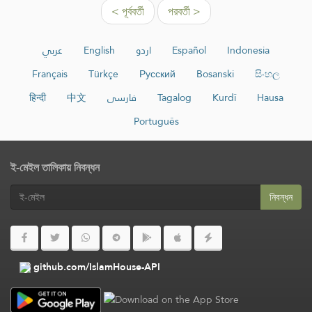
< পূর্ববর্তী
পরবর্তী >
عربي
English
اردو
Español
Indonesia
Français
Türkçe
Русский
Bosanski
සිංහල
हिन्दी
中文
فارسی
Tagalog
Kurdî
Hausa
Português
ই-মেইল তালিকায় নিবন্ধন
নিবন্ধন
github.com/IslamHouse-API