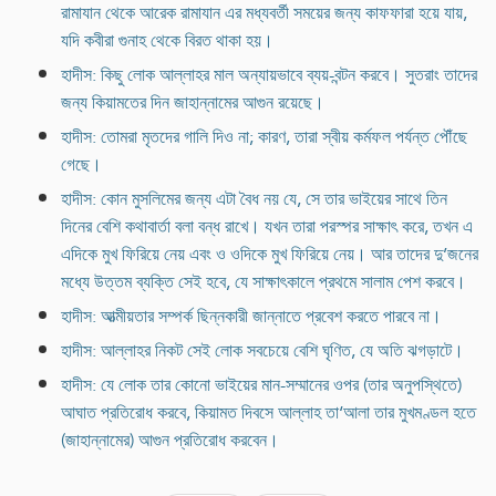
রামাযান থেকে আরেক রামাযান এর মধ্যবর্তী সময়ের জন্য কাফফারা হয়ে যায়,
যদি কবীরা গুনাহ থেকে বিরত থাকা হয়।
হাদীস: কিছু লোক আল্লাহর মাল অন্যায়ভাবে ব্যয়-বন্টন করবে। সুতরাং তাদের
জন্য কিয়ামতের দিন জাহান্নামের আগুন রয়েছে।
হাদীস: তোমরা মৃতদের গালি দিও না; কারণ, তারা স্বীয় কর্মফল পর্যন্ত পৌঁছে
গেছে।
হাদীস: কোন মুসলিমের জন্য এটা বৈধ নয় যে, সে তার ভাইয়ের সাথে তিন
দিনের বেশি কথাবার্তা বলা বন্ধ রাখে। যখন তারা পরস্পর সাক্ষাৎ করে, তখন এ
এদিকে মুখ ফিরিয়ে নেয় এবং ও ওদিকে মুখ ফিরিয়ে নেয়। আর তাদের দু’জনের
মধ্যে উত্তম ব্যক্তি সেই হবে, যে সাক্ষাৎকালে প্রথমে সালাম পেশ করবে।
হাদীস: আত্মীয়তার সম্পর্ক ছিন্নকারী জান্নাতে প্রবেশ করতে পারবে না।
হাদীস: আল্লাহর নিকট সেই লোক সবচেয়ে বেশি ঘৃণিত, যে অতি ঝগড়াটে।
হাদীস: যে লোক তার কোনো ভাইয়ের মান-সম্মানের ওপর (তার অনুপস্থিতে)
আঘাত প্রতিরোধ করবে, কিয়ামত দিবসে আল্লাহ তা‘আলা তার মুখমণ্ডল হতে
(জাহান্নামের) আগুন প্রতিরোধ করবেন।