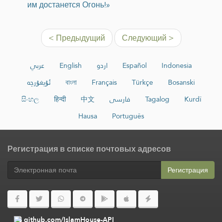
им достанется Огонь!»
< Предыдущий
Следующий >
عربي
English
اردو
Español
Indonesia
ئۇيغۇرچە
বাংলা
Français
Türkçe
Bosanski
සිංහල
हिन्दी
中文
فارسی
Tagalog
Kurdî
Hausa
Português
Регистрация в списке почтовых адресов
Регистрация
github.com/IslamHouse-API