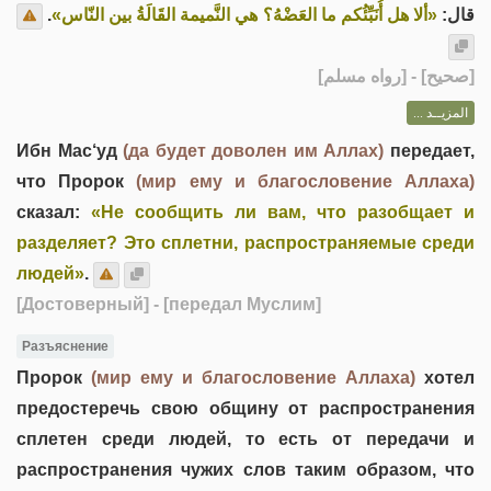
.
«ألا هل أُنَبِّئُكم ما العَضْهُ؟ هي النَّميمة القَالَةُ بين النّاس»
قال:
] - [رواه مسلم]
صحيح
[
المزيــد ...
Ибн Мас‘уд
(да будет доволен им Аллах)
передает,
что Пророк
(мир ему и благословение Аллаха)
сказал:
«Не сообщить ли вам, что разобщает и
разделяет? Это сплетни, распространяемые среди
людей»
.
[Достоверный]
- [передал Муслим]
Разъяснение
Пророк
(мир ему и благословение Аллаха)
хотел
предостеречь свою общину от распространения
сплетен среди людей, то есть от передачи и
распространения чужих слов таким образом, что