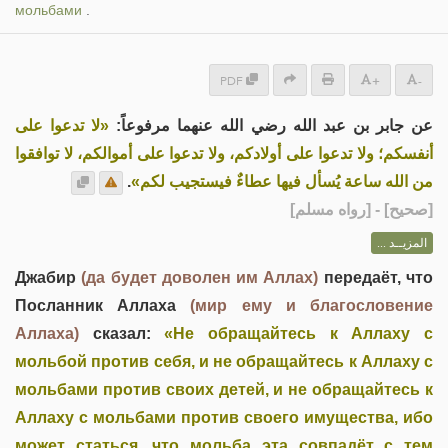
мольбами
.
PDF
+
-
عن جابر بن عبد الله رضي الله عنهما مرفوعاً:
«لا تدعوا على
أنفسكم؛ ولا تدعوا على أولادكم، ولا تدعوا على أموالكم، لا توافقوا
.
من الله ساعة يُسأل فيها عطاءٌ فيستجيب لكم»
] - [رواه مسلم]
صحيح
[
المزيــد ...
Джабир
(да будет доволен им Аллах)
передаёт, что
Посланник Аллаха
(мир ему и благословение
Аллаха)
сказал:
«Не обращайтесь к Аллаху с
мольбой против себя, и не обращайтесь к Аллаху с
мольбами против своих детей, и не обращайтесь к
Аллаху с мольбами против своего имущества, ибо
может статься, что мольба эта совпадёт с тем