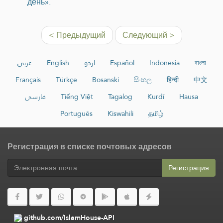
день».
< Предыдущий
Следующий >
عربي
English
اردو
Español
Indonesia
বাংলা
Français
Türkçe
Bosanski
සිංහල
हिन्दी
中文
فارسی
Tiếng Việt
Tagalog
Kurdî
Hausa
Português
Kiswahili
தமிழ்
Регистрация в списке почтовых адресов
Регистрация
github.com/IslamHouse-API