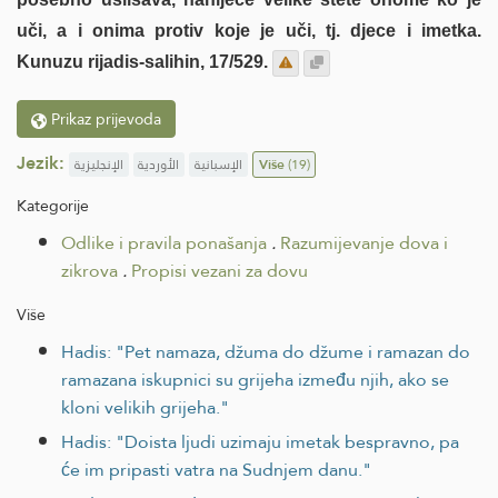
uči, a i onima protiv koje je uči, tj. djece i imetka.
Kunuzu rijadis-salihin, 17/529.
Prikaz prijevoda
Jezik:
الإنجليزية
الأوردية
الإسبانية
Više
(19)
Kategorije
Odlike i pravila ponašanja
.
Razumijevanje dova i
zikrova
.
Propisi vezani za dovu
Više
Hadis: "Pet namaza, džuma do džume i ramazan do
ramazana iskupnici su grijeha između njih, ako se
kloni velikih grijeha."
Hadis: "Doista ljudi uzimaju imetak bespravno, pa
će im pripasti vatra na Sudnjem danu."