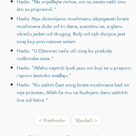
Hadis: "Ne vrijeđajte mrtve, oni su zaista našli ono
što su pripremili."
Hadis: Nije dozvoljeno muslimanu izbjegavati brata
muslimana duže od tri dana; susretnu se, a glavu
okreću jedan od drugog. Bolji od njih dvojice jest
onaj koji prvi nazove selam.
Hadis: "U Džennet neće ući onaj ko prekida
rodbinske veze."
Hadis: "Allahu najmrži ljudi jesu oni koji se u prepirci
i sporu žestoko svađaju."
Hadis: "Ko zaštiti čast svog brata muslimana kad on
nije prisutan, Allah će mu na Sudnjem danu zaštititi
lice od Vatre."
< Prethodni
Sljedeći >