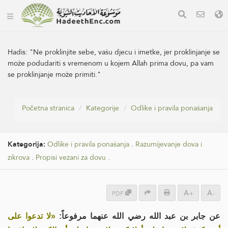
Hadis:
"Ne proklinjite sebe, vašu djecu i imetke, jer proklinjanje se
može podudariti s vremenom u kojem Allah prima dovu, pa vam
se proklinjanje može primiti."
Početna stranica
Kategorije
Odlike i pravila ponašanja
Kategorija:
Odlike i pravila ponašanja
.
Razumijevanje dova i
zikrova
.
Propisi vezani za dovu
.
PDF
+
-
عن جابر بن عبد الله رضي الله عنهما مرفوعاً:
«لا تدعوا على