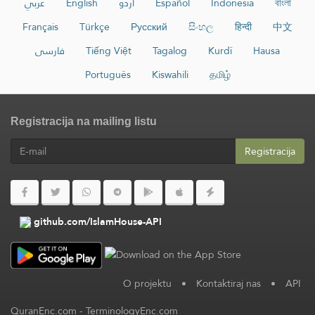
عربي
English
اردو
Español
Indonesia
বাংলা
Français
Türkçe
Русский
සිංහල
हिन्दी
中文
فارسی
Tiếng Việt
Tagalog
Kurdî
Hausa
Português
Kiswahili
தமிழ்
Registracija na mailing listu
Registracija
github.com/IslamHouse-API
O projektu
•
Kontaktiraj nas
•
API
QuranEnc.com
-
TerminologyEnc.com