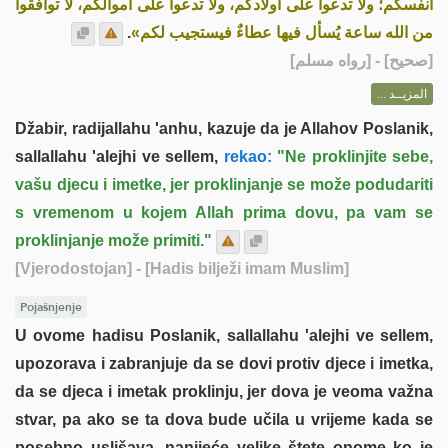
أنفسكم؛ ولا تدعوا على أولادكم، ولا تدعوا على أموالكم، لا توافقوا
.
من الله ساعة يُسأل فيها عطاءٌ فيستجيب لكم»
] - [رواه مسلم]
صحيح
[
المزيــد ...
Džabir, radijallahu 'anhu, kazuje da je Allahov Poslanik,
sallallahu 'alejhi ve sellem,
rekao:
"Ne proklinjite sebe,
vašu djecu i imetke, jer proklinjanje se može podudariti
s vremenom u kojem Allah prima dovu, pa vam se
proklinjanje može primiti."
[Vjerodostojan]
- [Hadis bilježi imam Muslim]
Pojašnjenje
U ovome hadisu Poslanik, sallallahu 'alejhi ve sellem,
upozorava i zabranjuje da se dovi protiv djece i imetka,
da se djeca i imetak proklinju, jer dova je veoma važna
stvar, pa ako se ta dova bude učila u vrijeme kada se
posebno uslišava, nanijeće velike štete onome ko je