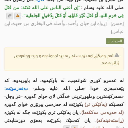
صلى الله عليه وسلم :
"إن أعتى الناس على الله ثلاثة: من قَتَلَ
فِي حَرَمِ اللهِ، أَوْ قَتَلَ غَيْرَ قَاتِلِهِ، أَوْ قَتَلَ بِذُحُولِ الجاهلية"
.
[
حسن
] - [رواه ابن حبان وأحمد، وأصله في البخاري من حديث ابن
عباس]
المزيــد ...
ئەم وەرگێڕاوە پێویستی بە پێداچوونەوە و وردبوونەوەی
زیاتر هەیە.
لە عەمرو کوڕی شوعەیب، لە باوکیەوە، لە باپیریەوە، کە
پێغەمبەری خودا -صلى اللە علیە وسلم-
دەفەرموێت:
«سەرکێشترین وملهوڕترینی خەڵکی لای خواى گەورە -عز وجل-
کەسێکە
(یەکێکی تر)
بکوژێت لە حەرەمی پیرۆزی خواى گەورە
(لە حەرەمی مەککەدا)
، یان یەکێکی تری بکوژێت جگە لە بکوژە
(ڕاستەقینەکە)
، یان کەسێک بکوژێت بەهۆی دوژمنایەتی