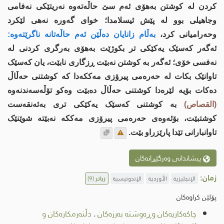
کردن لە کوشتن بەهۆی ئەم سێ حاڵەتەوە نەریتێکی نەفامی
وجاهیلی بوو لە پێش ئیسلامدا؛ خواى گەورە نەهی لێکرد
وحەرامیانی کرد،
بەڵام زانایان دەڵێن ئەم حاڵەتانە ناگرێتەوە:
ئەگەر کەسێک یەکێکی تر بکوژێت بەهۆی بەرگری کردنی لە
نەفسی خۆی؛ ئەگەر بە کوشتن نەبێت ڕزگاری نابێت، یان کەسێک
تاوانێک بکات لە حەرەمی پیرۆزی مەککەدا کە کوشتنی حەڵاڵ
دەکات بۆیە لێرەدا کوشتنی حەڵاڵ دەبێت وەکو تۆڵەسەندنەوە
(القصاص)
بە کوشتنی کەسێک یەکێکی تری بەئەنقەست
کوشتبێت، بۆئەوەى حەرەمی پیرۆزی مەککە نەبێتە شوێنێک
تاوانبارانی تێدا پارێزراو بێت.
پیشاندانی وەرگێڕانەکان
زمان:
الإنجليزية
الأوردية
الإندونيسية
زیاتر
(9)
پۆلێن کراوەکان
چاكەكاریەكان وڕەوشتە بەرزەکان
.
دڵنەرمکارەکان و