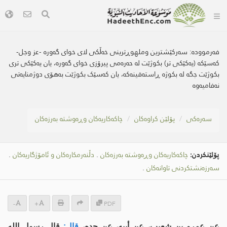
فەرموودە:
سەرکێشترین وملهوڕترینی خەڵکی لای خواى گەورە -عز وجل-
کەسێکە (یەکێکی تر) بکوژێت لە حەرەمی پیرۆزی خواى گەورە، یان یەکێکی تری
بکوژێت جگە لە بکوژە ڕاستەقینەکە، یان کەسێک بکوژێت بەهۆی دوژمنایەتی
نەفامیەوە
سه‌ره‌كی
پۆلێن کراوەکان
چاكەكاریەكان وڕەوشتە بەرزەکان
پۆلێنکردن:
چاكەكاریەكان وڕەوشتە بەرزەکان
.
دڵنەرمکارەکان و ئامۆژگاریەکان
.
سەرزەنشتکردنی تاوانەکان
.
-
+
PDF
عن عمرو بن شعيب، عن أبيه، عن جده،
قال:
قال رسول الله