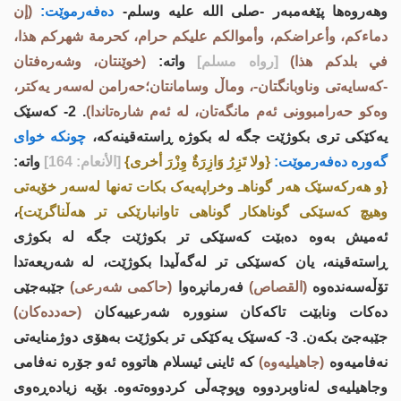
وهەروەها پێغەمبەر -صلى اللە علیە وسلم-
دەفەرموێت:
(إن
دماءكم، وأعراضكم، وأموالكم عليكم حرام، كحرمة شهركم هذا،
في بلدكم هذا)
[رواه مسلم]
واتە:
(خوێنتان، وشەرەفتان
-کەسایەتی وناوبانگتان-، وماڵ وسامانتان؛حەرامن لەسەر یەکتر،
وەکو حەرامبوونی ئەم مانگەتان، لە ئەم شارەتاندا)
. 2- کەسێک
یەکێکی تری بکوژێت جگە لە بکوژە ڕاستەقینەکە،
چونکە خواى
گەورە دەفەرموێت:
{ولا تَزِرُ وَازِرَةٌ وِزْرَ أخرى}
[الأنعام: 164]
واتە:
{و ھەرکەسێک ھەر گوناھـ وخراپەیەک بکات تەنھا لەسەر خۆیەتی
وھیچ کەسێکی گوناھکار گوناھی تاوانبارێکی تر ھەڵناگرێت}
،
ئەمیش بەوە دەبێت کەسێکی تر بکوژێت جگە لە بکوژی
ڕاستەقینە، یان کەسێکی تر لەگەڵیدا بکوژێت، لە شەریعەتدا
تۆڵەسەندەوە
(القصاص)
فەرمانڕەوا
(حاکمی شەرعی)
جێبەجێی
دەکات ونابێت تاکەکان سنوورە شەرعییەکان
(حەددەکان)
جێبەجێ بکەن. 3- کەسێک یەکێکی تر بکوژێت بەهۆی دوژمنایەتی
نەفامیەوە
(جاهیلیەوە)
کە ئاینی ئیسلام هاتووە ئەو جۆرە نەفامی
وجاهیلیەى لەناوبردووە وپوچەڵی کردووەتەوە. بۆیە زیادەڕەوی