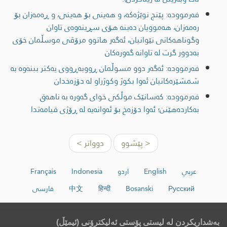
فەرموودە: پێنج نوێژەکە، و ھەینی بۆ ھەینی، و ڕەمەزان بۆ
رەمەزان، ھەموویان دەبنە ھۆی سڕینەوەی تاوان
وگوناھەکانی نێوانیان، ئەگەر ھاتوو مرۆڤی موسڵمان خۆی
بەدوور گرت لە تاوانە گەورەکان
فەرموودە: ئەگەر دوو مسوڵمان ڕووبەڕووی یەکتر ببنەوە بە
شمشێرەکانیان ئەوا بکوژ وکوژراو لە دۆزەخدان
فەرموودە: كەسانێک موڵكی خوای گەوره به ناهەق
بەكاردەهێنن؛ ئەوا دۆزەخ بۆ ئەوانەیه له ڕۆژی قیامەتدا
< پێشوو
دوواتر >
عربي
English
اردو
Indonesia
Français
Русский
Bosanski
हिन्दी
中文
فارسی
بەشداریکردن لە لیستی پۆستی ئەلیکترۆنی (ئیمێڵ)