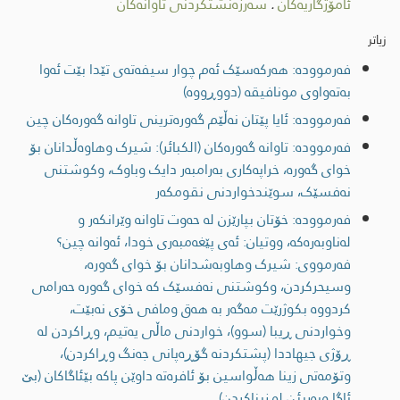
ئامۆژگاریەکان
.
سەرزەنشتکردنی تاوانەکان
زیاتر
فەرموودە: هەرکەسێک ئەم چوار سیفەتەی تێدا بێت ئەوا
بەتەواوی مونافیقە (دووڕووە)
فەرموودە: ئایا پێتان نەڵێم گەورەترینی تاوانە گەورەکان چین
فەرموودە: تاوانە گەورەکان (الکبائر): شیرک وهاوەڵدانان بۆ
خوای گەورە، خراپەکاری بەرامبەر دایک وباوک، وکوشتنی
نەفسێک، سوێندخواردنی نقومکەر
فەرموودە: خۆتان بپارێزن لە حەوت تاوانە وێرانکەر و
لەناوبەرەکە، ووتیان: ئەی پێغەمبەری خودا، ئەوانە چین؟
فەرمووی: شیرک وهاوبەشدانان بۆ خوای گەورە،
وسیحرکردن، وکوشتنی نەفسێک کە خوای گەورە حەرامی
کردووە بکوژرێت مەگەر بە هەق ومافی خۆی نەبێت،
وخواردنی ڕیبا (سوو)، خواردنی ماڵی یەتیم، وڕاکردن لە
ڕۆژی جیهاددا (پشتکردنە گۆڕەپانی جەنگ وڕاکردن)،
وتۆمەتی زینا هەڵواسین بۆ ئافرەتە داوێن پاکە بێئاگاکان (بێ
ئاگا وبەریئن لە زیناکردن).