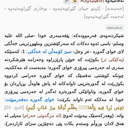
نەفامیەوە
(جاهیلیەوە)
».
[حەسەنە]
- [ئیبنو حیبان گێڕاویەتیەوە - بوخاری گێڕاویەتیەوە -
ئەحمەد گێڕاویەتیەوە]
شیکردنەوە
شیکردنەوەى فەرموودەکە: پێغەمبەری خودا -صلى اللە علیە
وسلم- باسی ئەوە دەکات کە سەرکێشترین وملهوڕترینی خەڵکی
لای خواى گەورە -عز وجل-
سێ کۆمەڵن لە خەڵکی:
1- کەسێکە
(یەکێکی تر)
بکوژێت کە خوێن پارێزراوە وحەرامە هێرشکردنە
سەری لە حەرەمی پیرۆزی خواى گەورە؛ مەبەست لە مەککەیە،
چونکە کوشتنی نەفسێک کە خواى گەورە حەرامی کردووە
بکوژرێت لە گەورەترینی تاوانەکانە لە پاش هاوەڵ بڕیاڕدان بۆ
خواى گەورە، وتاوانێکی گەورەترە ئەگەر لە حەرەمی پیرۆزی
خودا لە مەککە ئەم تاوانە بکرێت؛
خواى گەورە دەفەرموێت:
{وَمَن يُرِدْ فِيهِ بِإِلْحَادٍۭ بِظُلْمٍ نُّذِقْهُ مِنْ عَذَابٍ أَلِيمٍ}
[الحج: 25]
واتە: {وھەرکەسێک بیەوێت لەوێ
(لە مزگەوتی حەرام)
مەیلی لە
ھەق لادان وزوڵم وستەم بکات پێی دەچێژین سزای ئازاردەر}،