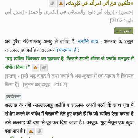
.
«مَلْعُون مَنْ أتَى امرأتَه في دُبُرِها»
] - [رواه أبو داود والنسائي في الكبرى وأحمد] - [سنن أبي
حسن
[
داود: 2162]
المزيــد ...
अबू हुरैरा रज़ियल्लाहु अनहु से वर्णित है,
उन्होंने कहा :
अल्लाह के रसूल
-सल्लल्लाहु अलैहि व सल्लम-
ने फ़रमाया है :
"वह व्यक्ति धिक्कार का हक़दार है, जिसने अपनी औरत से उसके मलद्वार में
संभोग किया।"
[ह़सन]
- [इसे अबू दावूद ने तथा नसई ने अल-कुबरा में एवं अह़मद ने रिवायत
किया है]
-
[सुनन अबू दावूद - 2162]
स्पष्टीकरण
अल्लाह के नबी -सल्लल्लाहु अलैहि व सल्लम- अपनी पत्नी के साथ गुदा में
संभोग करने के संबंध में चेतावनी देते हुए कहते हैं कि जो व्यक्ति ऐसा करता है
उसे अल्लाह की दया से दूर कर दिया जाता है। वस्तुतः गुदा मैथुन एक बहुत
बड़ा पाप है।