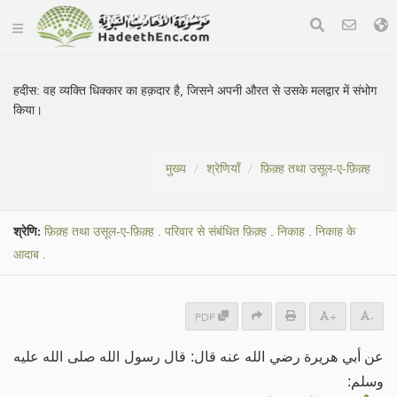
हदीस:
वह व्यक्ति धिक्कार का हक़दार है, जिसने अपनी औरत से उसके मलद्वार में संभोग
किया।
मुख्य
श्रेणियाँ
फ़िक़्ह तथा उसूल-ए-फ़िक़्ह
श्रेणि:
फ़िक़्ह तथा उसूल-ए-फ़िक़्ह
.
परिवार से संबंधित फ़िक़्ह
.
निकाह
.
निकाह के
आदाब
.
PDF
+
-
عن أبي هريرة رضي الله عنه قال: قال رسول الله صلى الله عليه
وسلم: