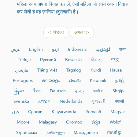
महिला स्वयं अपना विवाह कर ले, ऐसी महिला जो स्वयं अपना विवाह
कर लेती है वह ज़ानिया (दुराचारी) है।
< पिछला
अगला >
عربي
English
اردو
Indonesia
ئۇيغۇرچە
বাংলা
Türkçe
Русский
Bosanski
සිංහල
中文
فارسی
Tiếng Việt
Tagalog
Kurdî
Hausa
Português
മലയാളം
తెలుగు
Kiswahili
தமிழ்
မြန်မာ
ไทย
Deutsch
پښتو
অসমীয়া
Shqip
Svenska
አማርኛ
Nederlands
ગુજરાતી
नेपाली
دری
Српски
Kinyarwanda
Română
Magyar
Moore
Malagasy
Oromoo
ಕನ್ನಡ
Wolof
Українська
ქართული
Македонски
ភាសាខ្មែរ