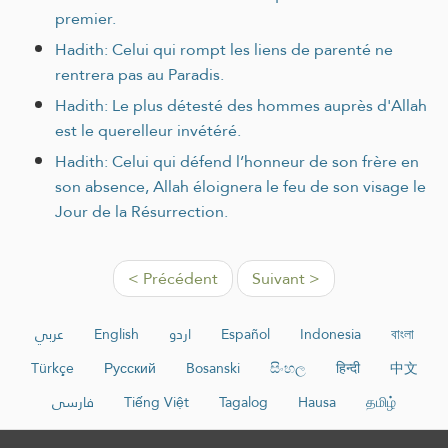
premier.
Hadith: Celui qui rompt les liens de parenté ne
rentrera pas au Paradis.
Hadith: Le plus détesté des hommes auprès d'Allah
est le querelleur invétéré.
Hadith: Celui qui défend l’honneur de son frère en
son absence, Allah éloignera le feu de son visage le
Jour de la Résurrection.
< Précédent
Suivant >
عربي
English
اردو
Español
Indonesia
বাংলা
Türkçe
Русский
Bosanski
සිංහල
हिन्दी
中文
فارسی
Tiếng Việt
Tagalog
Hausa
தமிழ்