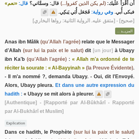
أن أَقْرَأَ عَلَيك:
(لم يكن الذين كفروا...)
قال: وسمَّاني؟
قال:
«نعم»
فبكى أُبي.
وفي رواية:
فَجَعَل أُبَي يَبكِي.
] - [متفق عليه. الرواية الثانية: رواها البخاري]
صحيح
[
المزيــد ...
Anas ibn Mâlik
(qu’Allah l’agrée)
relate que le Messager
d’Allah
(sur lui la paix et le salut)
dit
[un jour]
à Ubayy
ibn Ka’b
(qu’Allah l’agrée)
:
« Allah m’a ordonné de te
réciter la sourate : « Al-Bayyinah »
(la Preuve Évidente)
.
- Il m'a nommé ?, demanda Ubayy. - Oui, dit l'Envoyé.
Alors, Ubayy pleura.
Et dans une autre expression du
hadith :
« Ubayy se mit alors à pleurer.
[Authentique]
- [Rapporté par Al-Bûkhârî - Rapporté
par Al-Bukhârî et Muslim]
Explication
Dans ce hadith, le Prophète
(sur lui la paix et le salut)