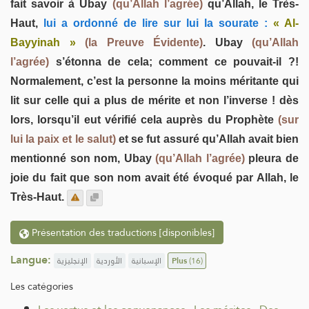
fait savoir à Ubay
(qu’Allah l’agrée)
qu’Allah, le Très-
Haut,
lui a ordonné de lire sur lui la sourate :
« Al-
Bayyinah »
(la Preuve Évidente)
. Ubay
(qu’Allah
l’agrée)
s’étonna de cela; comment ce pouvait-il ?!
Normalement, c’est la personne la moins méritante qui
lit sur celle qui a plus de mérite et non l’inverse ! dès
lors, lorsqu’il eut vérifié cela auprès du Prophète
(sur
lui la paix et le salut)
et se fut assuré qu’Allah avait bien
mentionné son nom, Ubay
(qu’Allah l’agrée)
pleura de
joie du fait que son nom avait été évoqué par Allah, le
Très-Haut.
Présentation des traductions [disponibles]
Langue:
الإنجليزية
الأوردية
الإسبانية
Plus
(16)
Les catégories