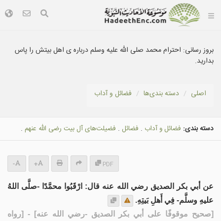
بروز رسانی:
احترام محمد صلى الله عليه وسلم درباره ی اهل بيتش را پاس
بداريد.
اصلی
دسته بندى‌ها
فضائل و آداب
دسته بندی:
فضائل و آداب
.
فضائل
.
فضيلت‌هاى آل بيت رضى الله عنهم
.
-
+
PDF
عن أبي بكر الصديق رضي الله عنه قال: ارْقَبُوا محمَّدًا -صلَّى اللهُ
عليهِ وسلَّم- فِي أَهلِ بَيتِهِ.
[
صحيح موقوفًا على أبي بكر الصديق -رضي الله عنه
] - [رواه