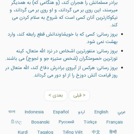
برادر مسلمانش را هجران كند، (و هنگامى كه) به همديگر
ميرسند، اين روى بر مى گرداند، و او روى بر مى گرداند، و
نيكوكارترين آنان كسى است كه شروع به سلام كردن مى
كند.
بروز رسانی: کسی که با خويشاوندانش قطع رابطه کند، وارد
بهشت نمی شود.
بروز رسانی: منفورترین اشخاص در نزد الله متعال، كينه
توزترين خصومتگران (شخص ستيزه جو و لجوج) مى باشند.
بروز رسانی: هرکس از آبروی برادرش دفاع کند، الله متعال در
روز قيامت آتش دوزخ را از او دور می گرداند.
< قبلی
بعدی >
عربي
English
اردو
Español
Indonesia
বাংলা
සිංහල
Bosanski
Русский
Türkçe
Français
Kurdî
Tagalog
Tiếng Việt
中文
हिन्दी