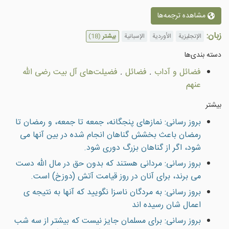
مشاهده ترجمه‌ها
زبان:
الإنجليزية
الأوردية
الإسبانية
بیشتر
(18)
دسته بندى‌ها
فضائل و آداب
.
فضائل
.
فضيلت‌هاى آل بيت رضى الله
عنهم
بیشتر
بروز رسانی: نمازهاى پنجگانه، جمعه تا جمعه، و رمضان تا
رمضان باعث بخشش گناهان انجام شده در بين آنها مى
شود، اگر از گناهان بزرگ دورى شود.
بروز رسانی: مردانى هستند كه بدون حق در مال الله دست
مى برند، براى آنان در روز قيامت آتش (دوزخ) است.
بروز رسانی: به مردگان ناسزا نگوييد که آنها به نتيجه ی
اعمال شان رسيده اند
بروز رسانی: براى مسلمان جایز نيست كه بيشتر از سه شب