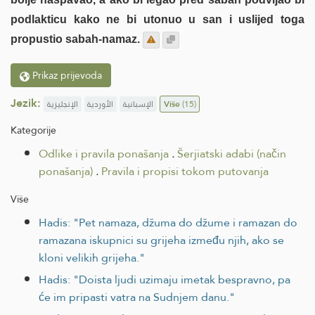
podlakticu kako ne bi utonuo u san i uslijed toga
propustio sabah-namaz.
Prikaz prijevoda
Jezik:
الإنجليزية
الأوردية
الإسبانية
Više
(15)
Kategorije
Odlike i pravila ponašanja
.
Šerjiatski adabi (način
ponašanja)
.
Pravila i propisi tokom putovanja
Više
Hadis: "Pet namaza, džuma do džume i ramazan do
ramazana iskupnici su grijeha između njih, ako se
kloni velikih grijeha."
Hadis: "Doista ljudi uzimaju imetak bespravno, pa
će im pripasti vatra na Sudnjem danu."