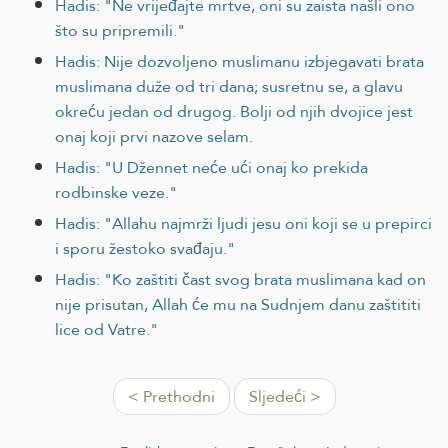
Hadis: "Ne vrijeđajte mrtve, oni su zaista našli ono
što su pripremili."
Hadis: Nije dozvoljeno muslimanu izbjegavati brata
muslimana duže od tri dana; susretnu se, a glavu
okreću jedan od drugog. Bolji od njih dvojice jest
onaj koji prvi nazove selam.
Hadis: "U Džennet neće ući onaj ko prekida
rodbinske veze."
Hadis: "Allahu najmrži ljudi jesu oni koji se u prepirci
i sporu žestoko svađaju."
Hadis: "Ko zaštiti čast svog brata muslimana kad on
nije prisutan, Allah će mu na Sudnjem danu zaštititi
lice od Vatre."
< Prethodni
Sljedeći >