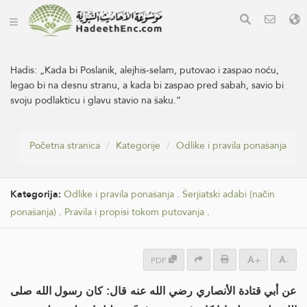
Hadis:
„Kada bi Poslanik, alejhis-selam, putovao i zaspao noću,
legao bi na desnu stranu, a kada bi zaspao pred sabah, savio bi
svoju podlakticu i glavu stavio na šaku.“
Početna stranica
Kategorije
Odlike i pravila ponašanja
Kategorija:
Odlike i pravila ponašanja
.
Šerjiatski adabi (način
ponašanja)
.
Pravila i propisi tokom putovanja
.
PDF
+
-
عن أبي قتادة الأنصاري رضي الله عنه قال: كان رسول الله صلى