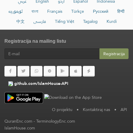
عربي
English
اردو
Español
Indonesia
ئۇيغۇرچە
বাংলা
Français
Türkçe
Русский
हिन्दी
中文
فارسی
Tiếng Việt
Tagalog
Kurdî
Registracija na mailing listu
Registracija
github.com/IslamHouse-API
O projektu
•
Kontaktiraj nas
•
API
QuranEnc.com
-
TerminologyEnc.com
IslamHouse.com