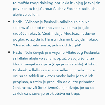
to možda zbog dalekog porijekla iz kojeg je tvoj sin
povukao tu boju", reče Allahov Poslanik, sallallahu
alejhi ve sellem.
Hadis: "Allahov je Poslanik, sallallahu alejhi ve
sellem, ušao kod mene veseo, lice mu je sjalo
radošću, rekavši: 'Znaš li da je Mudžeziz nedavno
pogledao Zejda b. Harisu i Usamu b. Zejda i rekao:
'Ova su stopala, zaista, jedna od drugih!"
Hadis: Neki čovjek je u vrijeme Allahovog Poslanika,
sallallahu alejhi ve sellem, optužio svoju ženu (za
blud) i zanijekao dijete (koje je ona rodila). Allahov
Poslanik, sallallahu alejhi ve sellem, naredio im je, i
oni su se zakleli uz kletvu onako kako je to Allah
propisao, a zatim je presudio da dijete pripadne
ženi, rastavivši (brak) između njih dvoje, jer su se
zakleli uz izazivanje prokletstva na kraju.