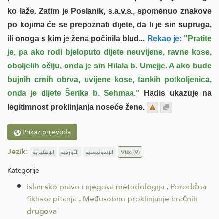
ko laže. Zatim je Poslanik, s.a.v.s., spomenuo znakove
po kojima će se prepoznati dijete, da li je sin supruga,
ili onoga s kim je žena počinila blud...
Rekao je:
"Pratite
je, pa ako rodi bjeloputo dijete neuvijene, ravne kose,
oboljelih očiju, onda je sin Hilala b. Umejje. A ako bude
bujnih crnih obrva, uvijene kose, tankih potkoljenica,
onda je dijete Šerika b. Sehmaa."
Hadis ukazuje na
legitimnost proklinjanja noseće žene.
Prikaz prijevoda
Jezik:
الإنجليزية
الأوردية
الإندونيسية
Više
(9)
Kategorije
Islamsko pravo i njegova metodologija
.
Porodična
fikhska pitanja
.
Međusobno proklinjanje bračnih
drugova