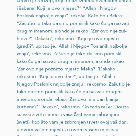
četvrti je redžep, koji dolazi između džumadel-uhraa
i šabana. Koji je ovo mjesec?” “Allah i Njegov
Poslanik najbolje znaju”, rekoše. Kaže Ebu Bekra:
“Zašutio je tako da smo pomislili kako će ga nazvati
drugim imenom, a onda je rekao: 'Zar ovo nije zul-
hidže?' 'Dakako', rekosmo. 'Koje je ovo mjesto
(grad)?', upitao je. 'Allah i Njegov Poslanik najbolje
znaju', rekosmo. Zašutio je tako da smo pomislili
kako će ga nazvati drugim imenom, a onda rekao:
‘Zar ovo nije poznato mjesto Meka?' 'Dakako',
rekosmo. 'Koji je ovo dan?', upitao je. 'Allah i
Njegov Poslanik najbolje znaju', rekosmo. Zašutio je
tako da smo pomislili kako će ga nazvati drugim
imenom, a onda rekao: 'Zar ovo nije dan klanja
kurbana?' 'Dakako', rekosmo. On tada reče: 'Doista
su vaši životi i imeci i vaša čast vama zabranjeni
(sveti), kao što vam je zabranjen (svet) ovaj vaš dan,
u ovom vašem mjestu, u ovom vašem mjesecu.