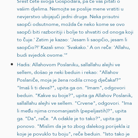
Srest ćete svoga Gospodara, pa će vas pitati o
vašim djelima. Nemojte se poslije mene vratiti u
nevjerstvo ubijajući jedni druge. Neka prisutni
saopći odsutnome, možda će neko kome se ovo
saopći biti razboritiji i bolje to shvatiti od onoga koji
to čuje.' Zatim je kazao: 'Jesam li saopćio, jesam li
saopćio?!' Kazali smo: 'Svakako.' A on reče: 'Allahu,
budi svjedok ovome.'“
Hadis: Allahovom Poslaniku, sallallahu alejhi ve
sellem, došao je neki beduin i rekao: "Allahov
Poslaniče, moja je žena rodila crnog dječaka!?"
"Imaš li ti deva?", upita ga on. "Imam", odgovori
beduin. "Kakve su boje?", upita ga Allahov Poslanik,
sallallahu alejhi ve sellem. "Crvene", odgovori. "Ima
li među njima crnomanjastih (pepeljastih)?", upita
ga. "Da", reče. "A odakle je to tako?", upita ga
ponovo. "Mislim da je to zbog dalekog porijekla iz
koje je povuklo tu boju", reče beduin. "Isto tako je