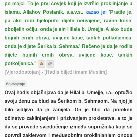
po majci. To je prvi čovjek koji je izvršio proklinjanje u
islamu. Allahov Poslanik, s.a.v.s.,
kazao je:
'Pratite je,
pa ako rodi bjeloputo dijete neuvijene, ravne kose,
oboljelih očiju, onda je sin Hilala b. Umejje. A ako bude
bujnih crnih obrva, uvijene kose, tankih potkoljenica,
onda je dijete Šerika b. Sehmaa.' Rečeno je da je rodila
dijete bujnih crnih obrva, uvijene kose, tankih
potkoljenica."
[Vjerodostojan]
- [Hadis bilježi imam Muslim]
Pojašnjenje
Ovaj hadis objašnjava da je Hilal b. Umejje, r.a., optužio
svoju ženu za blud sa Šerikom b. Sahmaom. Na njoj je
bilo vidljivo da je zanijela. On je htio da porekne
očinstvo zaklinjanjem i prizivanjem prokletstva, a to je
da se provede svjedočenje između supružnika koje se
potvrdi zakletvom i međusobnim proklinjanjem onoga