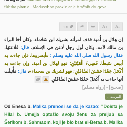
fikhska pitanja
.
Međusobno proklinjanje bračnih drugova
.
PDF
+
-
إن هِلال بن أُمية قذف امرأته بشريك ابن سَحْماء، وكان أخا البراء
بن مالك لأمه، وكان أول رجل لَاعَنَ في الإسلام،
قال:
فَلَاعَنَهَا،
فقال رسول الله صلى الله عليه وسلم :
«أبصروها، فإن جاءت به
أبيض سَبِطًا، قَضِيءَ الْعَيْنَيْنِ؛ فهو لهلال بن أمية، وإن جاءت به
فأُنبِئْت
قال:
،
أَكْحَلَ جَعْدًا حَمْشَ السَّاقَيْنِ؛ فهو لشريك بن سحماء»
أنها جاءت به أَكْحَلَ جَعْدًا حَمْشَ السَّاقَيْنِ.
] - [رواه مسلم]
صحيح
[
المزيــد ...
Od Enesa b.
Malika prenosi se da je kazao:
"Doista je
Hilal b. Umejja optužio svoju ženu za preljub sa
Šerikom b. Sahmaom, koji je bio brat el-Beraa b. Malika