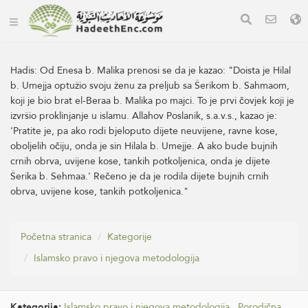
Hadis:
Od Enesa b. Malika prenosi se da je kazao: "Doista je Hilal
b. Umejja optužio svoju ženu za preljub sa Šerikom b. Sahmaom,
koji je bio brat el-Beraa b. Malika po majci. To je prvi čovjek koji je
izvršio proklinjanje u islamu. Allahov Poslanik, s.a.v.s., kazao je:
'Pratite je, pa ako rodi bjeloputo dijete neuvijene, ravne kose,
oboljelih očiju, onda je sin Hilala b. Umejje. A ako bude bujnih
crnih obrva, uvijene kose, tankih potkoljenica, onda je dijete
Šerika b. Sehmaa.' Rečeno je da je rodila dijete bujnih crnih
obrva, uvijene kose, tankih potkoljenica."
Početna stranica
Kategorije
Islamsko pravo i njegova metodologija
Kategorija:
Islamsko pravo i njegova metodologija
.
Porodična