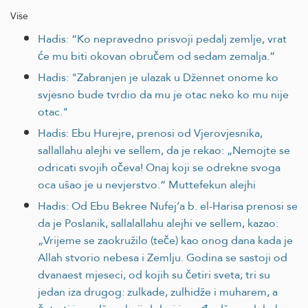
Više
Hadis: “Ko nepravedno prisvoji pedalj zemlje, vrat
će mu biti okovan obručem od sedam zemalja.”
Hadis: "Zabranjen je ulazak u Džennet onome ko
svjesno bude tvrdio da mu je otac neko ko mu nije
otac."
Hadis: Ebu Hurejre, prenosi od Vjerovjesnika,
sallallahu alejhi ve sellem, da je rekao: „Nemojte se
odricati svojih očeva! Onaj koji se odrekne svoga
oca ušao je u nevjerstvo.“ Muttefekun alejhi
Hadis: Od Ebu Bekree Nufej’a b. el-Harisa prenosi se
da je Poslanik, sallalallahu alejhi ve sellem, kazao:
„Vrijeme se zaokružilo (teče) kao onog dana kada je
Allah stvorio nebesa i Zemlju. Godina se sastoji od
dvanaest mjeseci, od kojih su četiri sveta; tri su
jedan iza drugog: zulkade, zulhidže i muharem, a