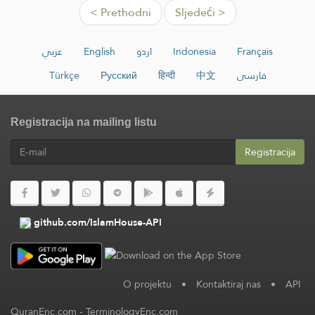
< Prethodni
Sljedeći >
عربي
English
اردو
Indonesia
Français
Türkçe
Русский
हिन्दी
中文
فارسی
Registracija na mailing listu
Registracija
github.com/IslamHouse-API
O projektu
•
Kontaktiraj nas
•
API
QuranEnc.com
-
TerminologyEnc.com