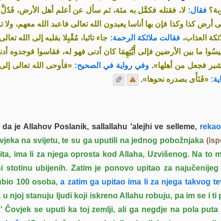
بة؟
فقال:
لا، فقتله فكمَّل به مئة، ثم سأل عن أعلم أهل الأرض، فَدُل،
ِقْ إلى أرض كذا وكذا فإن بها أناسا يعبدون الله تعالى فاعبد الله معهم، 
ائكة العذاب
فقالت ملائكة الرحمة:
جاء تائبا، مُقْبِلا بقلبه إلى الله تعا ،
ِيسُوا ما بين الأرضين فإلى أَيَّتِهِمَا كان أدنى فهو له، فقاسوا فوجدوه
فأوحى الله تعالى إلى هذه،
وفي رواية في الصحيح:
.
«شبر فجعل من أهلها
.
«فَنَأَى بصدره نحوها»
ية
 da je Allahov Poslanik, sallallahu 'alejhi ve selleme,
rekao
vjeka na svijetu, te su ga uputili na jednog pobožnjaka
(is
ta, ima li za njega oprosta kod Allaha, Uzvišenog. Na to
i stotinu ubijenih. Zatim je ponovo upitao za najučenije
 ubio 100 osoba,
a zatim ga upitao ima li za njega takvog t
, u njoj stanuju ljudi koji iskreno Allahu robuju, pa im se i t
.' Čovjek se uputi ka toj zemlji, ali ga negdje na pola pu