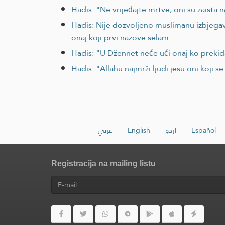
Hadis: "Ne vrijeđajte mrtve, oni su zaista n
Hadis: Nije dozvoljeno muslimanu izbjegava
onaj koji prvi nazove selam.
Hadis: "U Džennet neće ući onaj ko prekid
Hadis: "Allahu najmrži ljudi jesu oni koji s
عربي
English
اردو
Español
Registracija na mailing listu