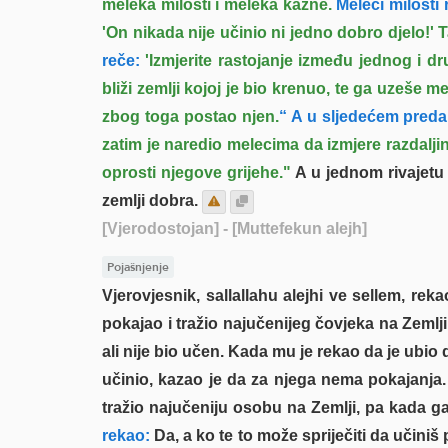
meleka milosti i meleka kazne.
Meleci milosti 
'On nikada nije učinio ni jedno dobro djelo!'
reče:
'Izmjerite rastojanje između jednog i dr
bliži zemlji kojoj je bio krenuo, te ga uzeše me
zbog toga postao njen.
“ A u sljedećem preda
zatim je naredio melecima da izmjere razdaljin
oprosti njegove grijehe."
A u jednom rivajetu
zemlji dobra.
[Vjerodostojan]
- [Muttefekun alejh]
Pojašnjenje
Vjerovjesnik, sallallahu alejhi ve sellem, rek
pokajao i tražio najučenijeg čovjeka na Zemlji,
ali nije bio učen. Kada mu je rekao da je ubio 
učinio, kazao je da za njega nema pokajanja.
tražio najučeniju osobu na Zemlji, pa kada ga 
rekao:
Da, a ko te to može spriječiti da učiniš