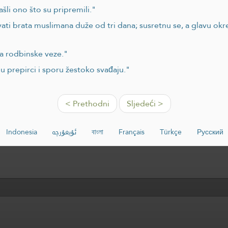
ašli ono što su pripremili."
ti brata muslimana duže od tri dana; susretnu se, a glavu okre
a rodbinske veze."
e u prepirci i sporu žestoko svađaju."
< Prethodni
Sljedeći >
Indonesia
ئۇيغۇرچە
বাংলা
Français
Türkçe
Русский