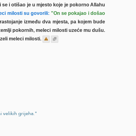
ći se i otišao je u mjesto koje je pokorno Allahu
ci milosti su govorili:
"On se pokajao i došao
 rastojanje između dva mjesta, pa kojem bude
 zemlji pokornih, meleci milosti uzeće mu dušu.
zeli meleci milosti.
velikih grijeha."