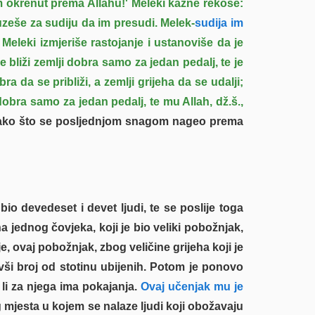
m okrenut prema Allahu!' Meleki kazne rekoše:
uzeše za sudiju da im presudi. Melek-
sudija im
Meleki izmjeriše rastojanje i ustanoviše da je
e bliži zemlji dobra samo za jedan pedalj, te je
ra da se približi, a zemlji grijeha da se udalji;
dobra samo za jedan pedalj, te mu Allah, dž.š.,
, tako što se posljednjom snagom nageo prema
bio devedeset i devet ljudi, te se poslije toga
na jednog čovjeka, koji je bio veliki pobožnjak,
e, ovaj pobožnjak, zbog veličine grijeha koji je
vši broj od stotinu ubijenih. Potom je ponovo
 li za njega ima pokajanja.
Ovaj učenjak mu je
g mjesta u kojem se nalaze ljudi koji obožavaju