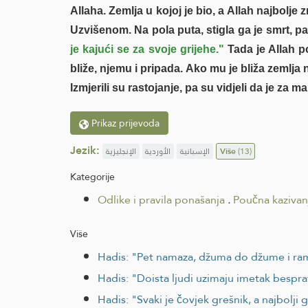
Allaha. Zemlja u kojoj je bio, a Allah najbolje 
Uzvišenom. Na pola puta, stigla ga je smrt, pa 
je kajući se za svoje grijehe."
Tada je Allah p
bliže, njemu i pripada. Ako mu je bliža zemlja
Izmjerili su rastojanje, pa su vidjeli da je za ma
Prikaz prijevoda
Jezik:
الإنجليزية
الأوردية
الإسبانية
Više
(13)
Kategorije
Odlike i pravila ponašanja
.
Poučna kazivanj
Više
Hadis: "Pet namaza, džuma do džume i ramaz
Hadis: "Doista ljudi uzimaju imetak bespra
Hadis: "Svaki je čovjek grešnik, a najbolji g