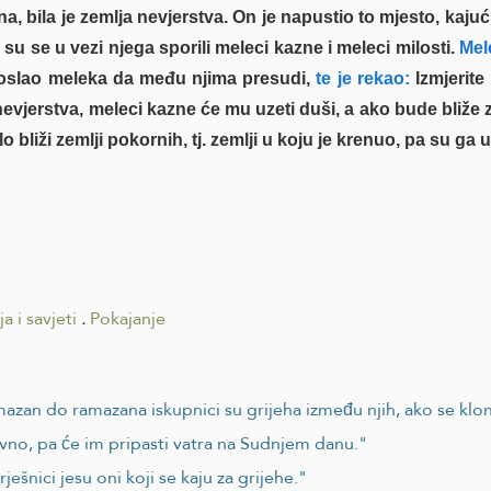
zna, bila je zemlja nevjerstva. On je napustio to mjesto, kaju
su se u vezi njega sporili meleci kazne i meleci milosti.
Mele
oslao meleka da među njima presudi,
te je rekao:
Izmjerite
 nevjerstva, meleci kazne će mu uzeti duši, a ako bude bliže
lo bliži zemlji pokornih, tj. zemlji u koju je krenuo, pa su ga u
a i savjeti
.
Pokajanje
an do ramazana iskupnici su grijeha između njih, ako se kloni 
vno, pa će im pripasti vatra na Sudnjem danu."
rješnici jesu oni koji se kaju za grijehe."