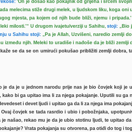
rekoše:
'On je došao kao pokajnik od grijeha i srcem svoji
 Tada melecima stiže drugi melek, u ljudskom liku, koga oni 
ugog mjesta, pa kojem od njih bude bliži, njemu i pripada.' 
leki milosti.'“ U drugom ivajetu/verziji u Sahihu,
stoji:
„Bio j
nju u Sahihu stoji:
„Pa je Allah, Uzvišeni, naredio zemlji dob
u između njih. Meleki to uradiše i nađoše da je bliži zemlji 
 kaže se da se on umirući pokušao približiti zemlji dobra
ao je da je u jednom narodu prije nas je bio čovjek koji je u
 kako bi ga upitao ima li za njega pokajanje. Uputili su ga 
devedeset i devet ljudi i upitao ga da li za njega ima pokajanj
 Ovaj čovjek se tada rasrdio i ubio i pobožnjaka, upotpuni
je našao, rekao mu je da je ubio stotinu ljudi, te upitao da
 pokajanje? Vrata pokajanja su otvorena, pa otiđi do tog i to