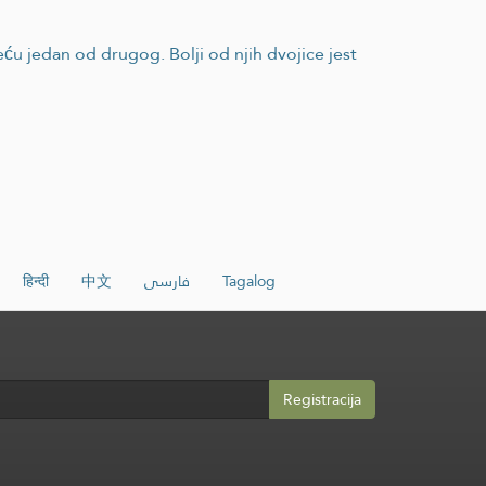
ću jedan od drugog. Bolji od njih dvojice jest
हिन्दी
中文
فارسی
Tagalog
Registracija