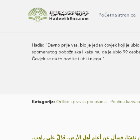
Početna stranica
Hadis:
"Davno prije vas, bio je jedan čovjek koji je ub
spomenutog pobožnjaka i kaže mu da je ubio 99 osoba,
Čovjek se na to podiže i ubi i njega."
Kategorija:
Odlike i pravila ponašanja
.
Poučna kazivanj
«فسًا، فسأل عن أعلم أهل الأرض، فَدُلَّ على راهب