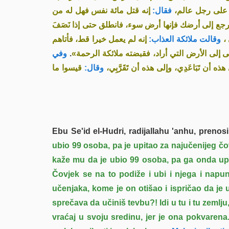
َّ على رجل عالم
فقال:
إنه قتل مائة نفس فهل له من
ولا ترجع إلى أرضك فإنها أرض سوء، فانطلق حتى إذا نَصَفَ
لى
وقالت ملائكة العذاب:
إنه لم يعمل خيرا قط، فأتاهم
وفي
.
 أدنى إلى الأرض التي أراد، فقبضته ملائكة الرحمة
« أن تَبَاعَدِي، وإلى هذه أن تَقَرَّبِي
وقال:
قيسوا ما
Ebu Se'id el-Hudri, radijallahu 'anhu, prenosi
ubio 99 osoba, pa je upitao za najučenijeg čo
kaže mu da je ubio 99 osoba, pa ga onda upi
Čovjek se na to podiže i ubi i njega i napun
učenjaka, kome je on otišao i ispričao da je
sprečava da učiniš tevbu?! Idi u tu i tu zemlju
vraćaj u svoju sredinu, jer je ona pokvarena