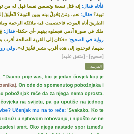
فأتاه فقال:
إنه قتل تسعة وتسعين نفسا فهل له من تو
توبة؟
فقال:
نعم، ومَنْ يَحُولُ بينه وبين التوبة؟ انْطَل
الطريقَ أتاه الموت، فاختصمت فيه ملائكة الرحمة ومل،
ملك في صورة آدمي فجعلوه بينهم -أي حكمًا-
فقال:
ق»
رواية في الصحيح:
فكان إلى القرية الصالحة أقرب ب»
وفي روا:
.
بينهما، فوجدوه إلى هذه أقرب بشبر فغُفِرَ له»
] - [متفق عليه]
صحيح
[
المزيــد ...
:
"Davno prije vas, bio je jedan čovjek koji je
posnika)
. On ode do spomenutog pobožnjaka i
 mu pobožnjak reče da za njega nema oprosta.
g čovjeka na svijetu, pa ga uputiše na jednog
evbe? Učenjak mu na to reče:
'Svakako. Ko te
i pridruži u njihovom robovanju, i nipošto se ne
ta zadesi smrt. Oko njega nastade spor između