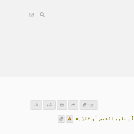
-
+
PDF
طلُع عليه الشمس أو تَغْرُب»
.