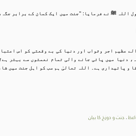
ل اللہ ﷺ نے فرمایا: ”جنت میں ایک کمان کے برابر جگہ، 
لے عظیم اجر وثواب اور دنیا کی بے وقعتی کو اس اعتبار
، دنیا میں پائی جانے والی تمام نعمتوں سے بہتر ہے؛ 
ا و پائیداری ہے۔ اللہ تعالیٰ ہم سب کو اہل جنت میں شا
اعظ
.
جنت و دوزخ کا بیان