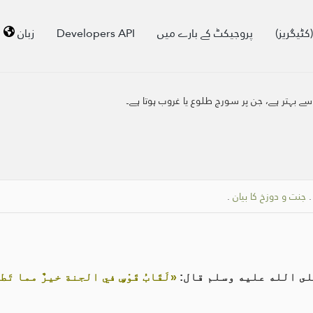
کٹیگریز)
پروجیکٹ کے بارے میں
Developers API
زبان
 سے بہتر ہے، جن پر سورج طلوع یا غروب ہوتا ہے۔
جنت و دوزخ کا بیان
.
لى الله عليه وسلم قال:
«لَقَابُ قَوْسٍ في الجنة خيرٌ مما تَ