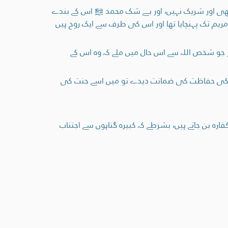
جھی اور شریک نہیں، اور بے شک محمد ﷺ اس کے بندے
ریم تک پہنچایا تھا اور اس کی طرف سے ایک روح ہیں
ر جو شخص اللہ سے اس حال میں ملے کہ وہ اس کے
گاہ) کی حفاظت کی ضمانت دیدے تو میں اسے جنت کی
ارہ بن جاتے ہیں، بشرطے کہ کبیرہ گناہوں سے اجتناب