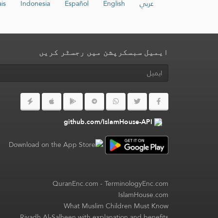
عربي
English
Español
Indonesia
is
ایمیل سبسکرپشن میں رجسٹر کریں
github.com/IslamHouse-API
QuranEnc.com
-
TerminologyEnc.com
IslamHouse.com
What Muslim Children Must Know
Riyadh Al-Salheen with explanation and benefits