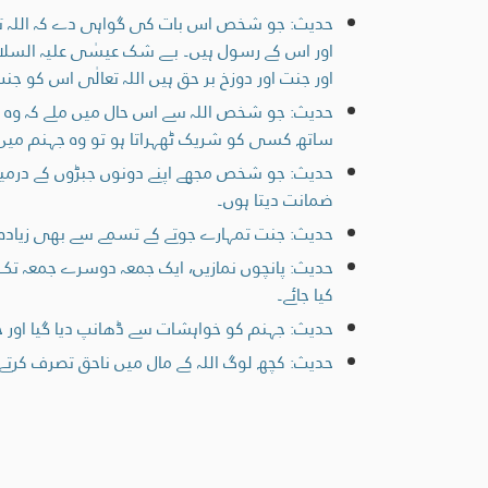
حدیث: جو شخص اس بات کی گواہی دے کہ اللہ ت
اور اس کے رسول ہیں۔ بے شک عیسٰی علیہ السلام 
اور جنت اور دوزخ بر حق ہیں اللہ تعالٰی اس کو ج
حدیث: جو شخص اللہ سے اس حال میں ملے کہ وہ ا
ساتھ کسی کو شریک ٹھہراتا ہو تو وہ جہنم میں 
حدیث: جو شخص مجھے اپنے دونوں جبڑوں کے درمیا
ضمانت دیتا ہوں۔
حدیث: جنت تمہارے جوتے کے تسمے سے بھی زیادہ
حدیث: پانچوں نمازیں، ایک جمعہ دوسرے جمعہ تک ا
کیا جائے۔
حدیث: جہنم کو خواہشات سے ڈھانپ دیا گیا اور جن
حدیث: کچھ لوگ اللہ کے مال میں ناحق تصرف کرتے 