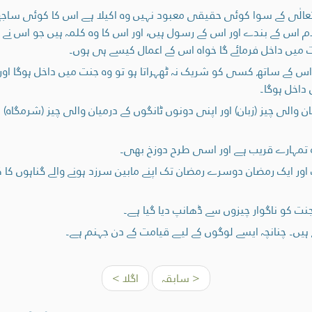
عالٰی کے سوا کوئی حقیقی معبود نہیں وہ اکیلا ہے اس کا کوئی سا
اس کے بندے اور اس کے رسول ہیں، اور اس کا وہ کلمہ ہیں جو اس نے م
نت میں داخل فرمائے گا خواہ اس کے اعمال کیسے ہی ہوں۔
س کے ساتھ کسی کو شریک نہ ٹھہراتا ہو تو وہ جنت میں داخل ہوگا او
داخل ہوگا۔
ن والی چیز (زبان) اور اپنی دونوں ٹانگوں کے درمیان والی چیز (شرم
 تمہارے قریب ہے اور اسی طرح دوزخ بھی۔
ور ایک رمضان دوسرے رمضان تک اپنے مابین سرزد ہونے والے گناہوں کا کف
ت کو ناگوار چیزوں سے ڈھانپ دیا گیا ہے۔
ہیں۔ چنانچہ ایسے لوگوں کے لیے قیامت کے دن جہنم ہے۔
< سابقہ
اگلا >