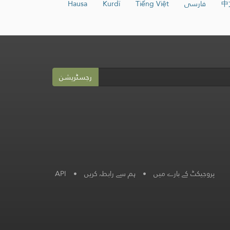
中
فارسی
Tiếng Việt
Kurdî
Hausa
رجسٹریشن
پروجیکٹ کے بارے میں
•
ہم سے رابطہ کریں
•
API