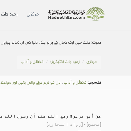
مرکزی
زمرہ جات (
حدیث:
جنت میں ایک کمان کے برابر جگہ، دنیا کی ان تمام چیزوں
مرکزی
زمرہ جات (کٹیگریز)
فضائل و آداب
تقسیم:
فضائل و آداب
.
دل کو نرم کرنے والی باتیں اور مواعظ
.
عن أبي هريرة رضي الله عنه أن رسول الله ص
[
صحيح
] - [رواه البخاري]