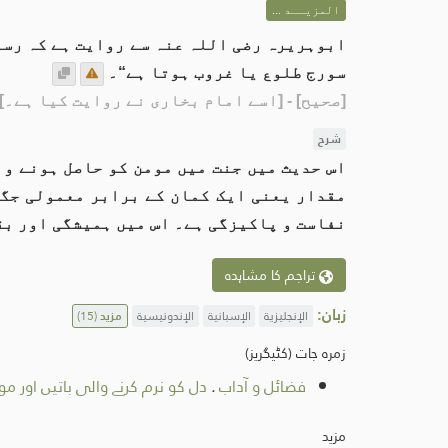
المزيــد ...
ابوہریرہ رضی اللہ عنہ سے روایت ہے کہ رسو
سورج طلوع یا غروب ہوتا ہے“۔
[صحیح]
- [اسے امام بخاری نے روایت کیا ہے۔]
شرح
اس حدیث میں جنت میں مومن کو حاصل ہونے وا
مقدار یعنی ایک کمان کے برابر معمولی جگہ
نفاست و پاکیزگی ہے۔ اس میں ہمیشگی اور بق
تراجم کا مشاہدہ
زبان:
الإنجليزية
الإسبانية
الإندونيسية
مزید
(15)
زمرہ جات (کٹیگریز)
فضائل و آداب
.
دل کو نرم کرنے والی باتیں اور مو
مزید