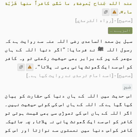
عند الله جَناح بَعوضة، ما سَقَى كافراً منها شَرْبَة
ماء»
.
[
صحيح
] - [رواه الترمذي]
المزيــد ...
سہل بن سعد الساعدی رضی اللہ عنہ سے روایت ہے کہ
رسول اللہ ﷺ نے فرمایا: ”اگر دنیا اللہ کے ہاں
مچھر کے پر کے برابر بھی حیثیت رکھتی تو وہ کافر
کو اس سے ایک گھونٹ پانی بھی نہ پلاتا“۔
[صحیح]
- [اسے امام ترمذی نے روایت کیا ہے۔]
شرح
اس حدیث میں اللہ کے ہاں دنیا کی حقارت کو بیان
کیا گیا ہے کہ اللہ کے ہاں اس کی کوئی حیثیت نہیں۔
اگر اللہ کے ہاں اس کی تھوڑی سی بھی قیمت ہوتی تو
کافر کو اس سے ایک گھونٹ پانی نہ پلاتا، چہ جائیکہ
کافر کواس دنیا میں نعمتوں سے نوازتا اور اس کو