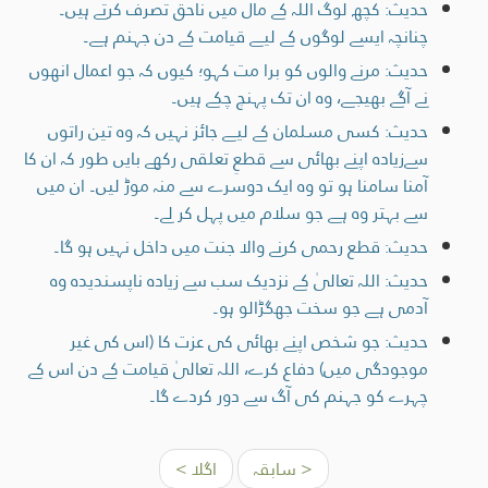
حدیث: کچھ لوگ اللہ کے مال میں ناحق تصرف کرتے ہیں۔
چنانچہ ایسے لوگوں کے لیے قیامت کے دن جہنم ہے۔
حدیث: مرنے والوں کو برا مت کہو؛ کیوں کہ جو اعمال انھوں
نے آگے بھیجے، وہ ان تک پہنچ چکے ہیں۔
حدیث: کسی مسلمان کے لیے جائز نہیں کہ وہ تین راتوں
سےزیادہ اپنے بھائی سے قطعِ تعلقی رکھے بایں طور کہ ان کا
آمنا سامنا ہو تو وہ ایک دوسرے سے منہ موڑ لیں۔ ان میں
سے بہتر وہ ہے جو سلام میں پہل کر لے۔
حدیث: قطع رحمی کرنے والا جنت میں داخل نہیں ہو گا۔
حدیث: اللہ تعالیٰ کے نزدیک سب سے زیادہ ناپسنديده وہ
آدمی ہے جو سخت جھگڑالو ہو۔
حدیث: جو شخص اپنے بھائی کی عزت کا (اس کی غیر
موجودگی میں) دفاع کرے، اللہ تعالیٰ قیامت کے دن اس کے
چہرے کو جہنم کی آگ سے دور کردے گا۔
< سابقہ
اگلا >