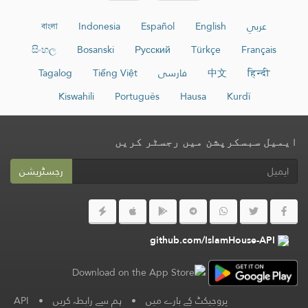
عربي
English
Español
Indonesia
বাংলা
සිංහල
Bosanski
Русский
Türkçe
Français
हिन्दी
中文
فارسی
Tiếng Việt
Tagalog
Kiswahili
Português
Hausa
Kurdî
ایمیل سبسکرپشن میں رجسٹر کریں
رجسٹریشن
github.com/IslamHouse-API
پروجیکٹ کے بارے میں
•
ہم سے رابطہ کریں
•
API