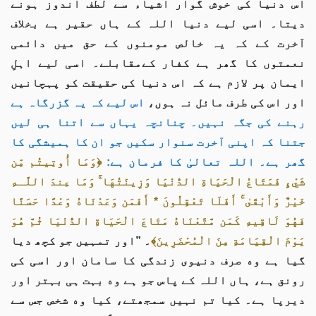
اس دنیا کی خوش گوار اشیاء سے لطف اندوز ہونے
دیتا۔ اسی لیے دنیا اللہ کے ہاں حقیر ہے بخلاف
آخرت کے کہ یہ خالص مومنوں کے حق میں دائمی
نعمتوں کا گھر ہے کفار کےمقابلے۔ اسی لیے اہلِ
ایمان پر لازم ہے کہ اس دنیا کی حقیقت کو پہچانیں
اور اس کی طرف مائل نہ ہوں،
اس لیے کہ یہ گزرگاہ ہے
رہنے کی جگہ نہیں۔ چنانچہ یہاں سے اتنا ہی لیں
جتنا کہ اپنی آخرت سنوار سکیں جو ان کا ہمیشگی کا
گھر ہے۔ اللہ تعالیٰ کا فرمان ہے:
﴿وَمَا أُوتِيتُم مِّن
شَيْءٍ فَمَتَاعُ الْحَيَاةِ الدُّنْيَا وَزِينَتُهَا ۚ وَمَا عِندَ اللَّـهِ
خَيْرٌ وَأَبْقَىٰ ۚ أَفَلَا تَعْقِلُونَ * أَفَمَن وَعَدْنَاهُ وَعْدًا حَسَنًا
فَهُوَ لَاقِيهِ كَمَن مَّتَّعْنَاهُ مَتَاعَ الْحَيَاةِ الدُّنْيَا ثُمَّ هُوَ
يَوْمَ الْقِيَامَةِ مِنَ الْمُحْضَرِينَ﴾
۔ ”اور تمہیں جو کچھ دیا
گیا ہے وه صرف دنیوی زندگی کا سامان اور اسی کی
رونق ہے، ہاں اللہ کے پاس جو ہے وه بہت ہی بہتر اور
دیرپا ہے۔ کیا تم نہیں سمجھتے، کیا وه شخص جس سے