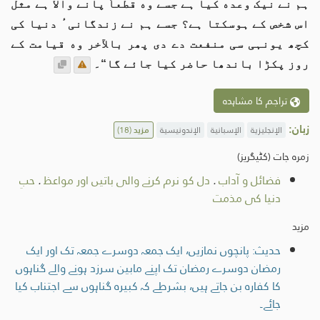
ہم نے نیک وعده کیا ہے جسے وه قطعاً پانے واﻻ ہے مثل
اس شخص کے ہوسکتا ہے؟ جسے ہم نے زندگانیٴ دنیا کی
کچھ یونہی سی منفعت دے دی پھر بالآخر وه قیامت کے
روز پکڑا باندھا حاضر کیا جائے گا“۔
تراجم کا مشاہدہ
زبان:
الإنجليزية
الإسبانية
الإندونيسية
مزید
(18)
زمرہ جات (کٹیگریز)
فضائل و آداب
.
دل کو نرم کرنے والی باتیں اور مواعظ
.
حبِ
دنیا کی مذمت
مزید
حدیث: پانچوں نمازیں، ایک جمعہ دوسرے جمعہ تک اور ایک
رمضان دوسرے رمضان تک اپنے مابین سرزد ہونے والے گناہوں
کا کفارہ بن جاتے ہیں، بشرطے کہ کبیرہ گناہوں سے اجتناب کیا
جائے۔