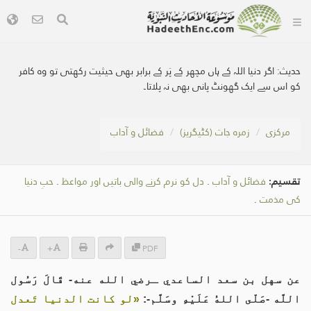
حدیث:
اگر دنیا اللہ کے ہاں مچھر کے پَر کے برابر بھی حیثیت رکھتی تو وہ کافر
کو اس سے ایک گھونٹ پانی بھی نہ پلاتا۔
مرکزی
زمرہ جات (کٹیگریز)
فضائل و آداب
تقسیم:
فضائل و آداب
.
دل کو نرم کرنے والی باتیں اور مواعظ
.
حبِ دنیا
کی مذمت
.
-
+
PDF
عن سهل بن سعد الساعدي ـرضي الله عنه- قَالَ رَسُول
اللَّه -صَلّى اللهُ عَلَيْهِ وسَلَّم-:
«لو كانت الدنيا تَعدل