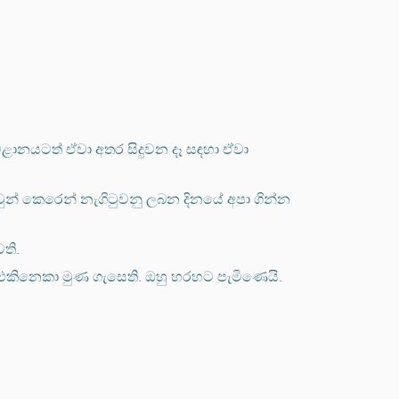
මළානයටත් ඒවා අතර සිදුවන දෑ සඳහා ඒවා
ළවුන් කෙරෙන් නැගිටුවනු ලබන දිනයේ අපා ගින්න
ති.
 එකිනෙකා මුණ ගැසෙති. ඔහු හරහට පැමිණෙයි.