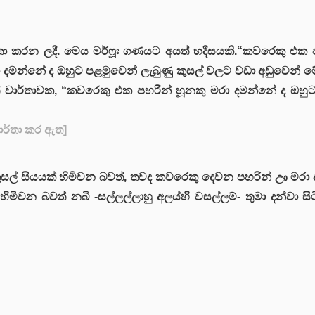
 වාර්තා කරන ලදී. මෙය මර්ෆූඃ ගණයට අයත් හදීසයකි.“කවරෙකු එ
දමන්නේ ද ඔහුට පළමුවෙන් ලැබුණු කුසල් වලට වඩා අඩුවෙන් මේ 
ත් වාර්තාවක, “කවරෙකු එක පහරින් හූනකු මරා දමන්නේ ද ඔහුට
 වාර්තා කර ඇත]
සල් සියයක් හිමිවන බවත්, තවද කවරෙකු දෙවන පහරින් ඌ මරා 
මිවන බවත් නබි -සල්ලල්ලාහු අලය්හි වසල්ලම්- තුමා දන්වා සිටි