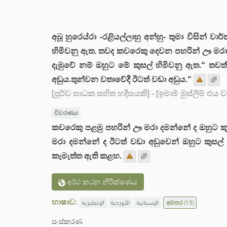
අබූ හුරෙය්රා -රළියල්ලාහු අන්හු- තුමා විසින්
හිමිවනු ඇත. තවද කවරෙකු දෙවන පහරින් ඌ මරා 
දැමුවේ නම් ඔහුට මේ කුසල් හිමිවනු ඇත.“ තව
අඩුය.තුන්වන වතාවේදී ඊටත් වඩා අඩුය.“
[පූර්ව සාධක සහිත හදීසයකි]
- [ඉමාම් මුස්ලිම් එය
විවරණය
කවරෙකු පළමු පහරින් ඌ මරා දමන්නේ ද ඔහුට කු
මරා දමන්නේ ද ඊටත් වඩා අඩුවෙන් ඔහුට කුසල් හි
කැමැත්ත ඇති කළහ.
අර්ථ කථන නිරීක්ෂණය
භාෂාව:
الإنجليزية
الأوردية
الإسبانية
අමතර
(15)
සංස්කරණ