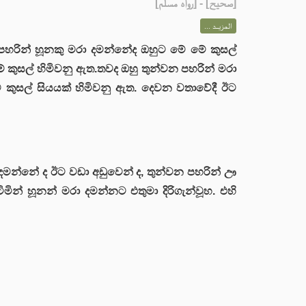
] - [رواه مسلم]
صحيح
[
المزيــد ...
ක පහරින් හූනකු මරා දමන්නේද ඔහුට මේ මේ කුසල්
කුසල් හිමිවනු ඇත.තවද ඔහු තුන්වන පහරින් මරා
 කුසල් සියයක් හිමිවනු ඇත. දෙවන වතාවේදී ඊට
දමන්නේ ද ඊට වඩා අඩුවෙන් ද, තුන්වන පහරින් ඌ
මින් හූනන් මරා දමන්නට එතුමා දිරිගැන්වූහ. එහි