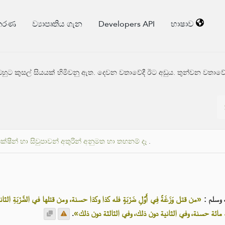
්කරණ
ව්‍යාපෘතිය ගැන
Developers API
භාෂාව
ුට කුසල් සියයක් හිමිවනු ඇත. දෙවන වතාවේදී ඊට අඩුය. තුන්වන වතාවේද
ක්ෂීන් හා සිවුපාවන් අතුරින් අනුමත හා තහනම් දෑ
.
يه وسلم
من قتل وَزَغَةً فِي أَوَّلِ ضَرْبَةٍ فله كذا وكذا حسنة، ومن قتلها في الضَّرْبَةِ ا
.
«مائة حسنة، وفي الثانية دون ذلك، وفي الثالثة دون ذلك