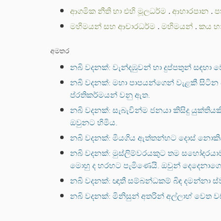
ආගමික නීති හා එහි මූලධර්ම
.
ආහාරපාන
.
ප
මහිමයන් සහ ආචාරධර්ම
.
මහිමයන්
.
කය හා
අමතර
නබි වදනක්: වැන්දඹුවන් හා දුප්පතුන් සඳහ
නබි වදනක්: මහා පාපයන්ගෙන් වැළකී සිටින
ප්රතිකර්මයන් වනු ඇත.
නබි වදනක්: සැබැවින්ම ජනයා කිසිදු යුක්ත
ඔවුනට හිමිය.
නබි වදනක්: මියගිය ඇත්තන්හට දොස් නොකියනු
නබි වදනක්: මුස්ලිම්වරයකුට තම සහෝදරයාව
මොහු ද හරහට පැමිණෙයි. ඔවුන් දෙදෙනාග
නබි වදනක්: ඥාතී සම්බන්ධකම් බිඳ දමන්නා 
නබි වදනක්: මිනිසුන් අතරින් අල්ලාහ් වෙත