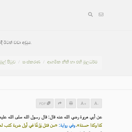
ී ඊටත් වඩා අඩුය.
මුල් පිටුව
සංස්කරණ
ආගමික නීති හා එහි මූලධර්ම
PDF
+
-
عن أبي هريرة رضي الله عنه قال: قال رسول الله صلى الله عل :
من قتل وَزَغًا في أول ضربة كتب له »
وفي رواية:
.
كذا وكذا حسنة»