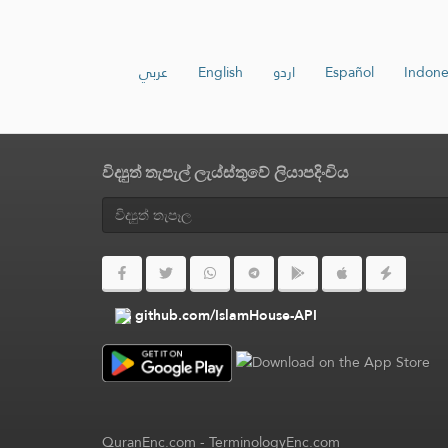
عربي
English
اردو
Español
Indone
විද්‍යුත් තැපැල් ලැය්ස්තුවේ ලියාපදිංචිය
github.com/IslamHouse-API
QuranEnc.com
-
TerminologyEnc.com