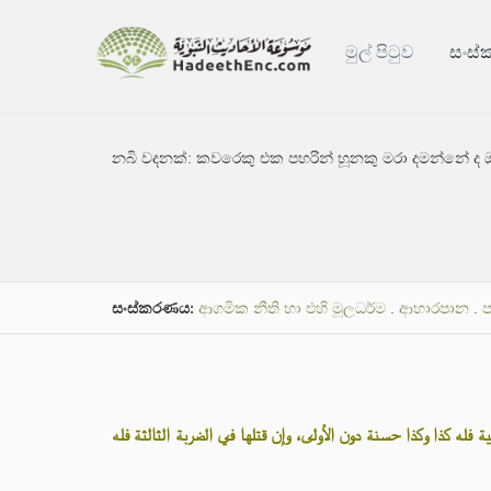
මුල් පිටුව
සංස
නබි වදනක්:
කවරෙකු එක පහරින් හූනකු මරා දමන්නේ ද ඔහ
සංස්කරණය:
ආගමික නීති හා එහි මූලධර්ම
.
ආහාරපාන
.
ප
«لثانية فله كذا وكذا حسنة دون الأولى، وإن قتلها في الضربة الثالثة فله