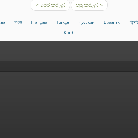
< පෙර කරුණු
පසු කරුණු >
sia
বাংলা
Français
Türkçe
Русский
Bosanski
हिन्द
Kurdî