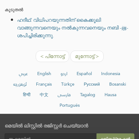
കൂടുതൽ
ഹദീഥ്: വിധിപറയുന്നതിന് കൈക്കൂലി
വാങ്ങുന്നവനെയും നൽകുന്നവനെയും നബി -ﷺ-
ശപിച്ചിരിക്കുന്നു.
< പിന്നോട്ട്
മുന്നോട്ട് >
عربي
English
اردو
Español
Indonesia
ئۇيغۇرچە
Français
Türkçe
Русский
Bosanski
हिन्दी
中文
فارسی
Tagalog
Hausa
Português
മെയിൽ ലിസ്റ്റിൽ രജിസ്റ്റർ ചെയ്യാൻ
റജിസ്‌ട്രേഷൻ