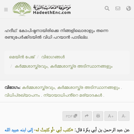
ഹദീഥ്:
കോപിഷ്ഠനായിരിക്കെ നിങ്ങളിലൊരാളും തന്നെ
രണ്ടുപേർക്കിടയിൽ വിധി പറയാൻ പാടില്ല.
മെയിൻ പേജ്
വിഭാഗങ്ങൾ
കർമ്മശാസ്ത്രവും, കർമ്മശാസ്ത്ര അടിസ്ഥാനങ്ങളും
വിഭാഗം:
കർമ്മശാസ്ത്രവും, കർമ്മശാസ്ത്ര അടിസ്ഥാനങ്ങളും
.
വിധിപ്രഖ്യാപനം
.
ന്യായാധിപൻ്റെ മര്യാദകൾ
.
PDF
+
-
عن عبد الرحمن بن أبي بكرة قال:
«كتب أبي -أو كتبتُ له-
إلى ابنه عبيد الله