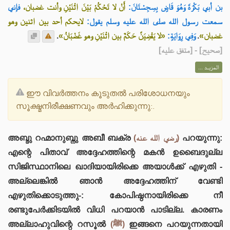
بن أبي بَكْرَةَ وَهُوَ قَاضٍ بِسِجِسْتَانَ:
أَنْ لا تَحْكُمْ بَيْنَ اثْنَيْنِ وأنت غضبان،
فإني
سمعت رسول الله صلى الله عليه وسلم يقول:
لايحكم أحد بين اثنين وهو
.
«لا يَقْضِيَنَّ حَكَمٌ بين اثْنَيْنِ وهو غَضْبَانُ»
وَفِي رِوَايَةٍ:
.
غضبان»
] - [متفق عليه]
صحيح
[
المزيــد ...
ഈ വിവർത്തനം കൂടുതൽ പരിശോധനയും
സൂക്ഷ്മനിരീക്ഷണവും അർഹിക്കുന്നു:.
അബ്ദു റഹ്മാനുബ്നു അബീ ബക്ര
(رضي الله عنه)
പറയുന്നു:
എന്റെ പിതാവ് അദ്ദേഹത്തിന്റെ മകൻ ഉബൈദുല്ല
സിജിസ്ഥാനിലെ ഖാദിയായിരിക്കെ അയാൾക്ക് എഴുതി -
അല്ലെങ്കിൽ ഞാൻ അദ്ദേഹത്തിന് വേണ്ടി
എഴുതിക്കൊടുത്തു-: കോപിഷ്ഠനായിരിക്കെ നീ
രണ്ടുപേർക്കിടയിൽ വിധി പറയാൻ പാടില്ല. കാരണം
അല്ലാഹുവിന്റെ റസൂൽ
(ﷺ)
ഇങ്ങനെ പറയുന്നതായി