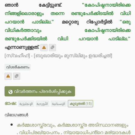
ഞാൻ കേട്ടിട്ടുണ്ട്.
"കോപിഷ്ഠനായിരിക്കെ
നിങ്ങളിലൊരാളും തന്നെ രണ്ടുപേർക്കിടയിൽ വിധി
പറയാൻ പാടില്ല."
മറ്റൊരു റിപ്പോർട്ടിൽ
"ഒരു
വിധികർത്താവും കോപിഷ്ഠനായിരിക്കെ
രണ്ടുപേർക്കിടയിൽ വിധി പറയാൻ പാടില്ല."
എന്നാണുള്ളത്.
[സ്വഹീഹ്]
- [ബുഖാരിയും മുസ്ലിമും ഉദ്ധരിച്ചത്]
വിശദീകരണം
വിവർത്തനം പ്രദർശിപ്പിക്കുക
ഭാഷ:
الإنجليزية
الأوردية
الإسبانية
കൂടുതൽ
(15)
വിഭാഗങ്ങൾ
കർമ്മശാസ്ത്രവും, കർമ്മശാസ്ത്ര അടിസ്ഥാനങ്ങളും
.
വിധിപ്രഖ്യാപനം
.
ന്യായാധിപൻ്റെ മര്യാദകൾ