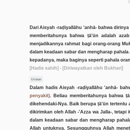
Dari Aisyah -raḍiyallāhu 'anhā- bahwa dirinya
memberitahunya bahwa ṭā'ūn adalah azab y
menjadikannya rahmat bagi orang-orang Mu
dalam keadaan sabar dan mengharap pahala Al
kepadanya, maka baginya seperti pahala oran
[Hadis sahih]
- [Diriwayatkan oleh Bukhari]
Uraian
Dalam hadis Aisyah -raḍiyallāhu 'anhā- bah
penyakit)
. Beliau memberitahunya bahwa ṭ
dikehendaki-Nya. Baik berupa ṭā'ūn tertent
dikirimkan oleh Allah -'Azza wa Jalla-, teta
dalam keadaan sabar dan mengharap pahala
Allah untuknya. Sesungguhnya Allah meneta