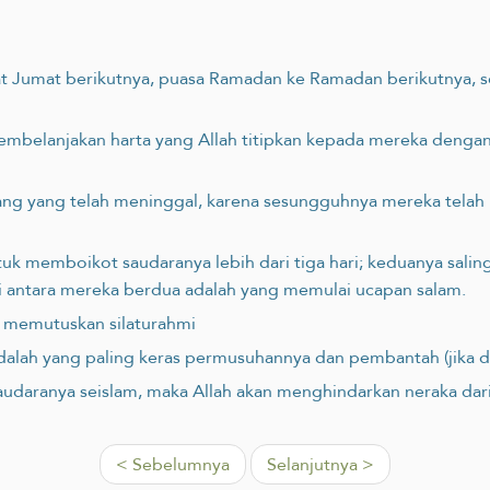
salat Jumat berikutnya, puasa Ramadan ke Ramadan berikutnya,
belanjakan harta yang Allah ‎titipkan kepada mereka dengan 
ang yang telah meninggal, karena sesungguhnya mereka telah
tuk memboikot saudaranya lebih dari tiga hari; keduanya salin
 di antara mereka berdua adalah yang memulai ucapan salam.
g memutuskan silaturahmi
adalah yang paling keras permusuhannya dan pembantah (jika 
daranya seislam, maka Allah akan menghindarkan neraka dari
< Sebelumnya
Selanjutnya >