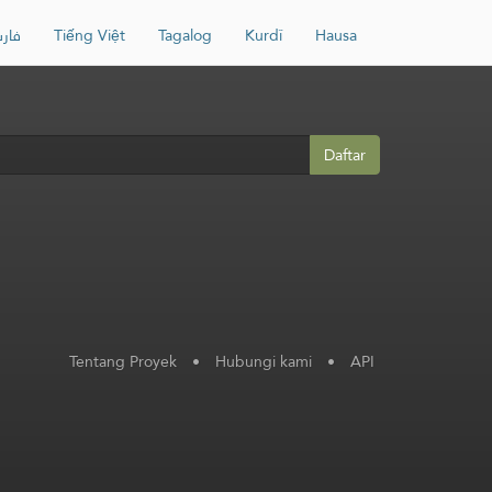
فار
Tiếng Việt
Tagalog
Kurdî
Hausa
Daftar
Tentang Proyek
•
Hubungi kami
•
API