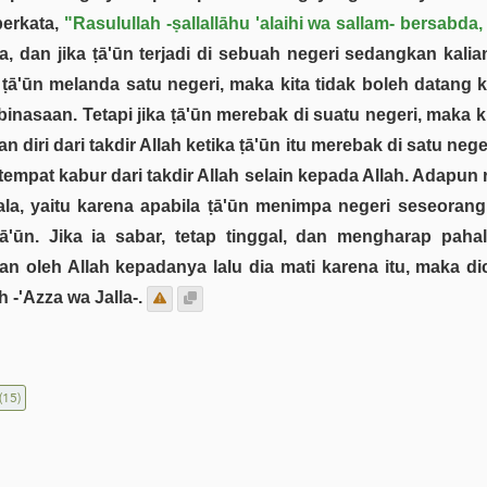
berkata,
"Rasulullah -ṣallallāhu 'alaihi wa sallam- bersabda,
, dan jika ṭā'ūn terjadi di sebuah negeri sedangkan kali
a ṭā'ūn melanda satu negeri, maka kita tidak boleh datang k
asaan. Tetapi jika ṭā'ūn merebak di suatu negeri, maka ki
diri dari takdir Allah ketika ṭā'ūn itu merebak di satu nege
tempat kabur dari takdir Allah selain kepada Allah. Adapun 
a, yaitu karena apabila ṭā'ūn menimpa negeri seseoran
ā'ūn. Jika ia sabar, tetap tinggal, dan mengharap pah
n oleh Allah kepadanya lalu dia mati karena itu, maka di
 -'Azza wa Jalla-.
(15)