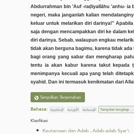
Abdurrahman bin 'Auf -raḍiyallāhu 'anhu- ia 
negeri, maka janganlah kalian mendatanginya
keluar untuk melarikan diri darinya!" Apabil
saja dengan mencampakkan diri ke dalam kebin
diri darinya. Sebab, walaupun engkau melarikan 
tidak akan berguna bagimu, karena tidak ada 
bagi orang yang sabar dan mengharap pahal
tentu ia akan kabur karena takut kepada ṭ
menimpanya kecuali apa yang telah ditetapka
syahid. Dan ini termasuk kenikmatan dari Allah
Tampilkan Terjemahan
Bahasa:
الإنجليزية
الأوردية
الإسبانية
Tampilan lengkap...
Klasifikasi
Keutamaan dan Adab
.
Adab-adab Syar'i