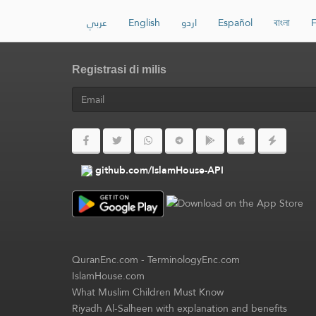
عربي
English
اردو
Español
বাংলা
F
Registrasi di milis
github.com/IslamHouse-API
QuranEnc.com
-
TerminologyEnc.com
IslamHouse.com
What Muslim Children Must Know
Riyadh Al-Salheen with explanation and benefits