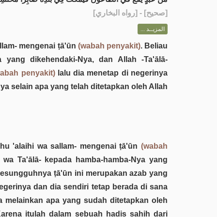
] - [رواه البخاري]
صحيح
[
المزيــد ...
sallam- mengenai ṭā'ūn
(wabah penyakit)
. Beliau
 yang dikehendaki-Nya, dan Allah -Ta'ālā-
abah penyakit)
lalu dia menetap di negerinya
 selain apa yang telah ditetapkan oleh Allah
hu 'alaihi wa sallam- mengenai ṭā'ūn
(wabah
hu wa Ta'ālā- kepada hamba-hamba-Nya yang
 Sesungguhnya ṭā'ūn ini merupakan azab yang
egerinya dan dia sendiri tetap berada di sana
 melainkan apa yang sudah ditetapkan oleh
arena itulah dalam sebuah hadis sahih dari