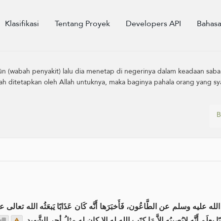
Klasifikasi
Tentang Proyek
Developers API
Bahas
n (wabah penyakit) lalu dia menetap di negerinya dalam keadaan sab
h ditetapkan oleh Allah untuknya, maka baginya pahala orang yang sy
B
عليه وسلم عن الطَّاعُون، فَأَخبَرَها أَنَّه كَان عَذَابًا يَبعَثُه الله تعا
علَم أَنَّه لايُصِيبُه إِلاَّ مَا كتَب الله له إلا كان له مِثلُ أجرِ الشَّهيدِ