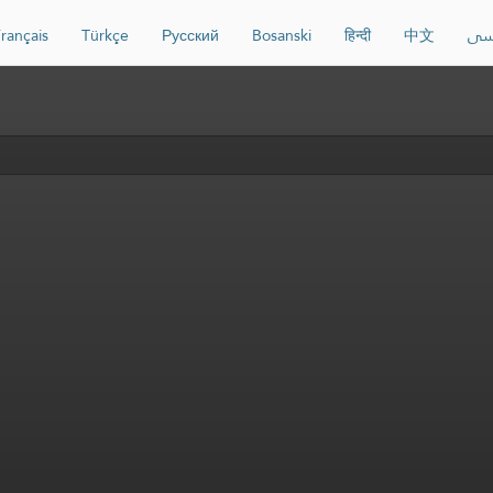
rançais
Türkçe
Русский
Bosanski
हिन्दी
中文
سی