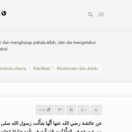
a
ar dan mengharap pahala Allah, dan dia mengetahui
ahid.
eranda Utama
Klasifikasi
Keutamaan dan Adab
PDF
+
-
عن عائشة رضي الله عنها أَنَّها سَأَلَت رسول الله صلى الله 
من عبدٍ يقع في الطَّاعُون فَيَمكُث فِي بَلَدِه صَابِرًا مُحتَسِبًا ي.