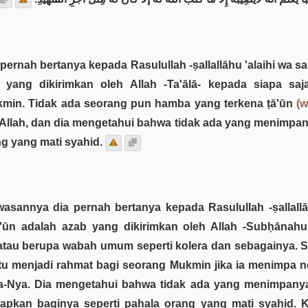
 pernah bertanya kepada Rasulullah -ṣallallāhu 'alaihi wa 
ang dikirimkan oleh Allah -Ta'ālā- kepada siapa saja
kmin. Tidak ada seorang pun hamba yang terkena ṭā'ūn
(w
lah, dan dia mengetahui bahwa tidak ada yang menimpanya
g yang mati syahid.
wasannya dia pernah bertanya kepada Rasulullah -ṣallallā
ā'ūn adalah azab yang dikirimkan oleh Allah -Subḥāna
u atau berupa wabah umum seperti kolera dan sebagainya.
pi itu menjadi rahmat bagi seorang Mukmin jika ia menimpa n
-Nya. Dia mengetahui bahwa tidak ada yang menimpanya
pkan baginya seperti pahala orang yang mati syahid. K