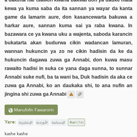
kewa ya kuma saba da ita sannan ya wayar da kanta
game da lamarin aure, don kasancewarta bakuwa a
harkar aure, sannan kuma sai ya raba kwana. In
bazawara ce ya kwana uku a wajenta, saboda karancin
bukatarta akan budurwa cikin wadancan lamuran,
wannan hukuncin ya zo ne cikin hadisin da ke da
hukuncin dagawa zuwa ga Annabi, don kuwa masu
rawaito hadisi in suka ce yana daga sunna, to sunnar
Annabi suke nufi, ba ta wani ba, Duk hadisin da aka ce
zuwa ga Annabi, ko an daukaka shi, to ana nufin an
jingina shi zuwa ga Annabi
Manufofin Fassarorin
Yare:
الإنجليزية
الأوردية
الإسبانية
Kari
(16)
kashe kashe