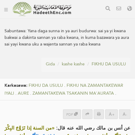
Sabuntawa:
Yana daga sunna in ya auri budurwa: sai ya yi kwana
bakwai a dakinta sannan ya raba kwana, in kuma bazawara ya aura
sai yayi kwana uku a wajenta sannan ya raba kwana
Gida
kashe kashe
FIƘHU DA USULU
Karkasawa:
FIƘHU DA USULU
.
FIƘHU NA ZAMANTAKEWAR
IYALI
.
AURE
.
ZAMANTAKEWA TSAKANIN MA'AURATA
.
PDF
+
-
عن أنس بن مالك رضي الله عنه قال:
«من السنة إذا تَزَوَّجَ البِكْرَ