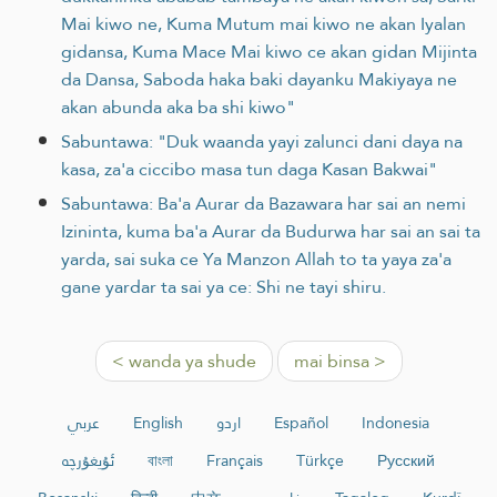
Mai kiwo ne, Kuma Mutum mai kiwo ne akan Iyalan
gidansa, Kuma Mace Mai kiwo ce akan gidan Mijinta
da Dansa, Saboda haka baki dayanku Makiyaya ne
akan abunda aka ba shi kiwo"
Sabuntawa: "Duk waanda yayi zalunci dani daya na
kasa, za'a ciccibo masa tun daga Kasan Bakwai"
Sabuntawa: Ba'a Aurar da Bazawara har sai an nemi
Izininta, kuma ba'a Aurar da Budurwa har sai an sai ta
yarda, sai suka ce Ya Manzon Allah to ta yaya za'a
gane yardar ta sai ya ce: Shi ne tayi shiru.
< wanda ya shude
mai binsa >
عربي
English
اردو
Español
Indonesia
ئۇيغۇرچە
বাংলা
Français
Türkçe
Русский