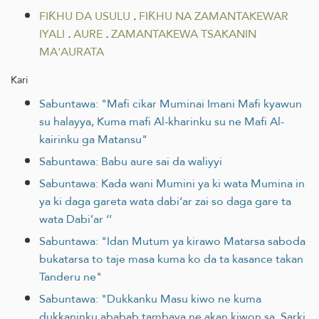
FIƘHU DA USULU
.
FIƘHU NA ZAMANTAKEWAR
IYALI
.
AURE
.
ZAMANTAKEWA TSAKANIN
MA'AURATA
Kari
Sabuntawa: "Mafi cikar Muminai Imani Mafi kyawun
su halayya, Kuma mafi Al-kharinku su ne Mafi Al-
kairinku ga Matansu"
Sabuntawa: Babu aure sai da waliyyi
Sabuntawa: Kada wani Mumini ya ki wata Mumina in
ya ki daga gareta wata dabi’ar zai so daga gare ta
wata Dabi’ar ‘’
Sabuntawa: "Idan Mutum ya kirawo Matarsa saboda
bukatarsa to taje masa kuma ko da ta kasance takan
Tanderu ne"
Sabuntawa: "Dukkanku Masu kiwo ne kuma
dukkaninku ababab tambaya ne akan kiwon sa, Sarki