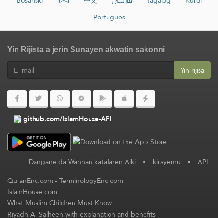
Bosanski
हिन्दी
中文
فارسی
Tagalog
Kurdî
Português
Yin Rijista a jerin Sunayen akwatin sakonni
Yin rijisa
github.com/IslamHouse-API
Dangane da Wannan katafaren Aiki
•
kirayemu
•
API
QuranEnc.com
-
TerminologyEnc.com
IslamHouse.com
What Muslim Children Must Know
Riyadh Al-Salheen with explanation and benefits