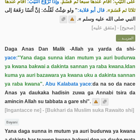
على الثَّيِّبِ: أقام عندها سبعا ثم قَسَمَ.
وإذا تَزَوَّجَ الثَّيِّبَ:
أقام عندها
" ولو شِئْتُ لَقُلْتُ: إنَّ أَنَسًا رَفَعَهُ إلى
قال أبو قلابة:
.
ثلاثا ثم قَسَمَ»
النبي صلى الله عليه وسلم ».
] - [متفق عليه]
صحيح
[
المزيــد ...
Daga Anas Dan Malik -Allah ya yarda da shi-
yace:
"Yana daga sunna idan mutum ya auri budurwa
ya kwana bakwai a dakinta sannan ya raba kwana.Idan
kuma ya auri bazawara ya kwana uku a dakinta sannan
ya raba kwana"
.
Abu Kalabata yace:
da na so da nace
Anas ya daukaka hadisin zuwa ga Annabi tsira da
amincin Allah su tabbata a gare shi".
[Ingantacce ne]
- [Bukhari da Muslim suka Rawaito shi]
Bayani
Yana daga sunna in mutum ya auri budurwa ya kwana
a dakinta har tsawon kwana bakwai don ya dauke mata