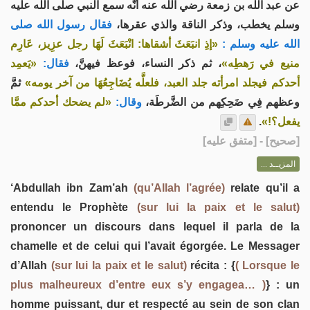
عن عبد الله بن زمعة رضي الله عنه أنّه سمع النبي صلى الله عليه
وسلم يخطب، وذكر الناقة والذي عقرها،
فقال رسول الله صلى
الله عليه وسلم :
«إذِ انبَعَثَ أشقاها: انْبَعَثَ لَهَا رجل عزِيز، عَارِم
منيع في رَهطِه»
، ثم ذكر النساء، فوعظ فيهنَّ،
فقال:
«يَعمِد
أحدكم فيجلد امرأته جلد العبد، فلعلَّه يُضَاجِعُهَا من آخر يومه»
ثمَّ
وعظهم فِي ضَحِكِهم من الضَّرطَة،
وقال:
«لم يضحك أحدكم ممَّا
.
يفعل؟!»
] - [متفق عليه]
صحيح
[
المزيــد ...
‘Abdullah ibn Zam’ah
(qu’Allah l’agrée)
relate qu’il a
entendu le Prophète
(sur lui la paix et le salut)
prononcer un discours dans lequel il parla de la
chamelle et de celui qui l’avait égorgée. Le Messager
d’Allah
(sur lui la paix et le salut)
récita : {
( Lorsque le
plus malheureux d’entre eux s’y engagea… )
} : un
homme puissant, dur et respecté au sein de son clan