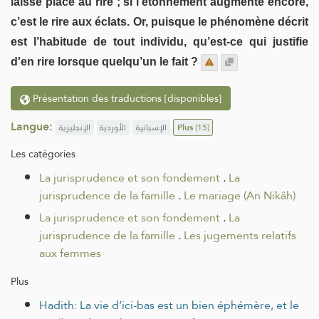
laisse place au rire ; si l'étonnement augmente encore,
c’est le rire aux éclats. Or, puisque le phénomène décrit
est l’habitude de tout individu, qu’est-ce qui justifie
d'en rire lorsque quelqu’un le fait ?
Présentation des traductions [disponibles]
Langue:
الإنجليزية
الأوردية
الإسبانية
Plus
(15)
Les catégories
La jurisprudence et son fondement
.
La
jurisprudence de la famille
.
Le mariage (An Nikâh)
La jurisprudence et son fondement
.
La
jurisprudence de la famille
.
Les jugements relatifs
aux femmes
Plus
Hadith: La vie d’ici-bas est un bien éphémère, et le