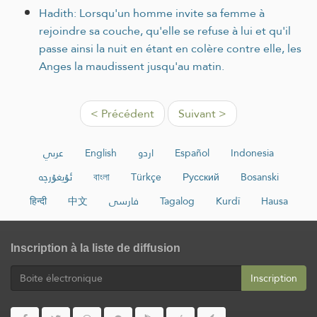
Hadith: Lorsqu'un homme invite sa femme à
rejoindre sa couche, qu'elle se refuse à lui et qu'il
passe ainsi la nuit en étant en colère contre elle, les
Anges la maudissent jusqu'au matin.
< Précédent
Suivant >
عربي
English
اردو
Español
Indonesia
ئۇيغۇرچە
বাংলা
Türkçe
Русский
Bosanski
हिन्दी
中文
فارسی
Tagalog
Kurdî
Hausa
Inscription à la liste de diffusion
Inscription