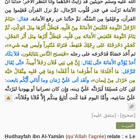
الله عليه وسلم حدِيثَين قَد رَأَيتُ أَحَدَهُما وأنا أنتظر الآخر: حدثنا أنَّ
الأمَانة نَزَلَت في جَذر قُلُوب الرِّجال، ثمَّ نزل القرآن فَعَلِموا مِن
القرآن، وعَلِمُوا مِن السُنَّة، ثمَّ حدَّثنا عن رفع الأمانة،
فقال:
«يَنَامُ
الرَّجُلُ النَّومَة فَتُقْبَضُ الأَمَانَةُ مِنْ قَلْبِهِ، فَيَظَلُّ أَثَرُهَا مِثلَ الوَكْتِ، ثُمَّ
يَنَامُ النَّومَةَ فَتُقبَض الأَمَانَة مِن قَلْبِه، فَيَظَلُّ أَثَرُها مِثل أَثَر المَجْلِ،
،
كَجَمْرٍ دَحْرَجْتَهُ عَلى رِجْلِكَ فَنَفِطَ، فَتَرَاهُ مُنْتَبِراً وَلَيس فِيه شَيء»
ثم أَخَذ حَصَاةً فَدَحْرَجَه على رجله
«فَيَصبَح النَّاس يَتَبَايَعُون،
فَلاَ يَكَاد
أَحَدٌ يُؤَدِّي الأَمَانَةَ حَتَّى يُقَال:
إِنَّ فِي بَنِي فُلاَن رَجُلاً أَمِيناً،
حَتَّى يُقَال
للرَّجُل:
مَا أَجْلَدَهُ! مَا أَظْرَفَه! مَا أَعْقَلَه! وَمَا فِي قَلبِه مِثْقَالُ حَبَّة
ولَقَد أتى عَلَيَّ زَمَان وما أُبَالي أَيُّكُم بَايعت:
،
مِن خَرْدَل مِنْ إيمان»
لئِن كان مُسلِمًا لَيَرُدَنَّه عَلَيَّ دِينه، وَإِن كان نصرانيا أو يهوديا ليَرُدنَّه
عَلَيَّ سَاعِيه، وأَمَّا اليوم فَمَا كُنت أَبَايِعُ مِنكُم إِلاَّ فُلاَنا وفُلاَناً».
] - [متفق عليه]
صحيح
[
المزيــد ...
Ḥudhayfah ibn Al-Yamân
(qu'Allah l'agrée)
relate : « Le