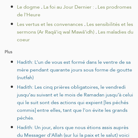
Le dogme
.
La foi au Jour Dernier :
.
Les prodromes
de l'Heure
Les vertus et les convenances
.
Les sensibilités et les
sermons (Ar Raqâ'iq wal Mawâ'idh)
.
Les maladies du
coeur
Plus
Hadith: L’un de vous est formé dans le ventre de sa
mère pendant quarante jours sous forme de goutte
(nutfah)
Hadith: Les cinq prières obligatoires, le vendredi
jusqu’au suivant et le mois de Ramadan jusqu’à celui
qui le suit sont des actions qui expient [les péchés
commis] entre elles, tant que l'on évite les grands
péchés.
Hadith: Un jour, alors que nous étions assis auprès
du Messager d'Allah (sur lui la paix et le salut) voici