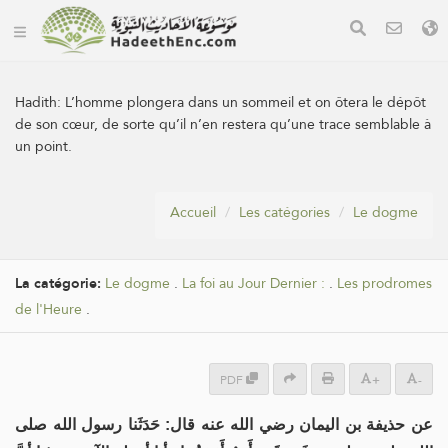
Hadith:
L’homme plongera dans un sommeil et on ôtera le dépôt
de son cœur, de sorte qu’il n’en restera qu’une trace semblable à
un point.
Accueil
Les catégories
Le dogme
La catégorie:
Le dogme
.
La foi au Jour Dernier :
.
Les prodromes
de l'Heure
.
PDF
+
-
عن حذيفة بن اليمان رضي الله عنه قال: حَدَثَنا رسول الله صلى