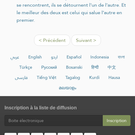
se rencontrent, ils se détournent l'un de l'autre. Et
le meilleur des deux est celui qui salue l’autre en
premier.
< Précédent
Suivant >
عربي
English
اردو
Español
Indonesia
বাংলা
Türkçe
Русский
Bosanski
हिन्दी
中文
فارسی
Tiếng Việt
Tagalog
Kurdî
Hausa
മലയാളം
Inscription à la liste de diffusion
Inscription