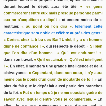
durant lequel le dépôt aura été ôté,
« les gens
commerceront entre eux mais presque personne parmi
eux ne s’acquittera du dépôt »
et encore moins de le
restituer,
« au point où l’on dira »
,
tellement cette
caractéristique sera noble et célèbre auprès des gens :
« Certes, chez la tribu des Banî Untel, il y a un homme
digne de confiance ! »
, qui respecte le dépôt.
« Si bien
que l’on dira d’un homme : « Qu’il est endurant ! »
,
dans son travail.
« Qu’il est aimable ! Qu’il est intelligent
! »
. En effet, il montrera une grande intelligence et de la
clairvoyance.
« Cependant, dans son cœur, il n’y aura
même pas le poids d’un grain de moutarde de foi ! »
En
plus du fait que le dépôt fait aussi partie des branches
de la foi.
« Fut un temps où je ne me souciais guère de
savoir avec lequel d’entre vous je commerçais. »
En
effet, je ne me préoccupais pas d’avec qui je