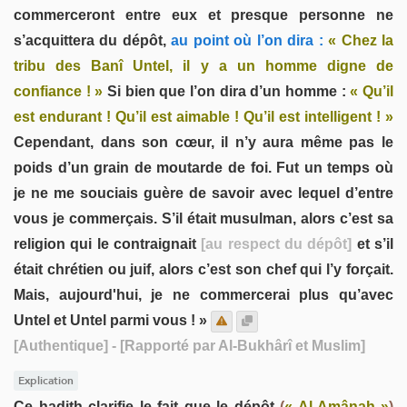
commerceront entre eux et presque personne ne
s’acquittera du dépôt,
au point où l’on dira :
« Chez la
tribu des Banî Untel, il y a un homme digne de
confiance ! »
Si bien que l’on dira d’un homme :
« Qu’il
est endurant ! Qu’il est aimable ! Qu’il est intelligent ! »
Cependant, dans son cœur, il n’y aura même pas le
poids d’un grain de moutarde de foi. Fut un temps où
je ne me souciais guère de savoir avec lequel d’entre
vous je commerçais. S’il était musulman, alors c’est sa
religion qui le contraignait
[au respect du dépôt]
et s’il
était chrétien ou juif, alors c’est son chef qui l’y forçait.
Mais, aujourd'hui, je ne commercerai plus qu’avec
Untel et Untel parmi vous ! »
[Authentique]
- [Rapporté par Al-Bukhârî et Muslim]
Explication
Ce hadith clarifie le fait que le dépôt
(
« Al-Amânah »
)