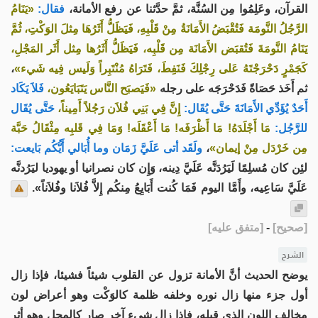
القرآن، وعَلِمُوا مِن السُنَّة، ثمَّ حدَّثنا عن رفع الأمانة،
فقال:
«يَنَامُ
الرَّجُلُ النَّومَة فَتُقْبَضُ الأَمَانَةُ مِنْ قَلْبِهِ، فَيَظَلُّ أَثَرُهَا مِثلَ الوَكْتِ، ثُمَّ
يَنَامُ النَّومَةَ فَتُقبَض الأَمَانَة مِن قَلْبِه، فَيَظَلُّ أَثَرُها مِثل أَثَر المَجْلِ،
كَجَمْرٍ دَحْرَجْتَهُ عَلى رِجْلِكَ فَنَفِطَ، فَتَرَاهُ مُنْتَبِراً وَلَيس فِيه شَيء»
،
ثم أَخَذ حَصَاةً فَدَحْرَجَه على رجله
«فَيَصبَح النَّاس يَتَبَايَعُون،
فَلاَ يَكَاد
أَحَدٌ يُؤَدِّي الأَمَانَةَ حَتَّى يُقَال:
إِنَّ فِي بَنِي فُلاَن رَجُلاً أَمِيناً،
حَتَّى يُقَال
للرَّجُل:
مَا أَجْلَدَهُ! مَا أَظْرَفَه! مَا أَعْقَلَه! وَمَا فِي قَلبِه مِثْقَالُ حَبَّة
مِن خَرْدَل مِنْ إيمان»
،
ولَقَد أتى عَلَيَّ زَمَان وما أُبَالي أَيُّكُم بَايعت:
لئِن كان مُسلِمًا لَيَرُدَنَّه عَلَيَّ دِينه، وَإِن كان نصرانيا أو يهوديا ليَرُدنَّه
عَلَيَّ سَاعِيه، وأَمَّا اليوم فَمَا كُنت أَبَايِعُ مِنكُم إِلاَّ فُلاَنا وفُلاَناً».
[
صحيح
]
-
[
متفق عليه
]
الشرح
يوضح الحديث أنَّ الأمانة تزول عن القلوب شيئاً فشيئا، فإذا زال
أول جزء منها زال نوره وخلفه ظلمة كالوَكْت وهو أعراض لون
مخالف اللون الذي قبله، فإذا زال شيء آخر صار كالمجل وهو أثر