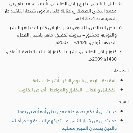
دليل الفالحين لطرق رياض الصالحين، تأليف: محمد علي بن
محمد البكري الصديقي، عناية: خليل مأمون شيحا، الناشر: دار
المعرفة، ط.4، 1425هـ.
رياض الصالحين، للنووي، نشر: دار ابن كثير للطباعة والنشر
والتوزيع، دمشق – بيروت، تحقيق: ماهر ياسين الفحل،
الطبعة الأولى، 1428هـ - 2007م.
كنوز رياض الصالحين، نشر: دار كنوز إشبيليا، الطبعة: الأولى،
1430ه 2009م.
التصنيفات
العقيدة
.
الإيمان باليوم الآخر
.
أشراط الساعة
الفضائل والآداب
.
الرقائق والمواعظ
.
أمراض القلوب
المزيد
حديث: إن أحدكم يجمع خلقه في بطن أمه أربعين يوما
حديث: إن من شرار الناس من تدركهم الساعة وهم أحياء،
والذين يتخذون القبور مساجد