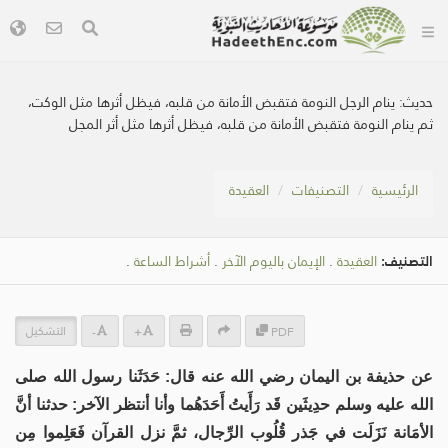
حديث:
ينام الرجل النومة فتقبض الأمانة من قلبه، فيظل أثرها مثل الوكت،
ثم ينام النومة فتقبض الأمانة من قلبه، فيظل أثرها مثل أثر المجل
الرئيسية
التصنيفات
العقيدة
التصنيف:
العقيدة
.
الإيمان باليوم الآخر
.
أشراط الساعة
.
التشكيل
-
+
PDF
عن حذيفة بن اليمان رضي الله عنه قال: حَدَثَنا رسول الله صلى
الله عليه وسلم حدِيثَين قَد رَأَيتُ أَحَدَهُما وأنا أنتظر الآخر: حدثنا أنَّ
الأمَانة نَزَلَت في جَذر قُلُوب الرِّجال، ثمَّ نزل القرآن فَعَلِموا مِن