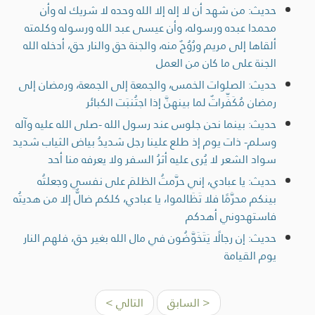
حديث: من شهد أن لا إله إلا الله وحده لا شريك له وأن
محمدا عبده ورسوله، وأن عيسى عبد الله ورسوله وكلمته
ألقاها إلى مريم ورُوُحٌ منه، والجنة حق والنار حق، أدخله الله
الجنة على ما كان من العمل
حديث: الصلوات الخمس، والجمعة إلى الجمعة، ورمضان إلى
رمضان مُكَفِّراتٌ لما بينهنَّ إذا اجتُنبَت الكبائر
حديث: بينما نحن جلوس عند رسول الله -صلى الله عليه وآله
وسلم- ذات يوم إذ طلع علينا رجل شديدُ بياض الثياب شديد
سواد الشعر لا يُرى عليه أثرُ السفر ولا يعرفه منا أحد
حديث: يا عبادي، إني حرَّمتُ الظلمَ على نفسي وجعلتُه
بينكم محرَّمًا فلا تَظَالموا، يا عبادي، كلكم ضالٌّ إلا من هديتُه
فاستهدوني أهدكم
حديث: إن رجالًا يَتَخَوَّضُون في مال الله بغير حق، فلهم النار
يوم القيامة
< السابق
التالي >