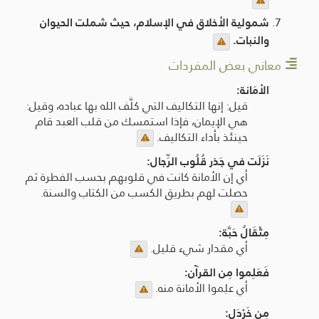
شمولية الأخلاق في الإسلام، حيث شملت الحيوان
والنبات.
معاني بعض المفردات
الأمَانة:
قيل: إنها التكاليف التي كلَّف الله بها عباده، وقيل:
هي الإيمان، فإذا استمسك من قلب العبد قام
حينئذ بأداء التكاليف.
نَزَلَت في جَذر قُلُوب الرِّجال:
أي إن الأمانة كانت في قلوبهم بحسب الفطرة ثم
حصلت لهم بطريق الكسب من الكتاب والسنة.
مِثْقَالُ حَبَّة:
أي مقدار شيء قليل.
فَعَلِموا مِن القرآن:
أي علِموا الأمانة منه.
مِن خَرْدَل: