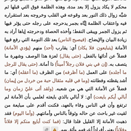
محكم لا يكاد يزول إلا بعد مدة، وهذه الظلمة فوق التي قبلها ثم
شبَّه زوال ذلك النور بعد وقوعه في القلب وخروجه بعد استقراره
فيه واعتقاب الظلمة إيَّاه بجمر يدحرجه على رجله حتى يؤثر فيها
ثم يزول الجمر ويبقى النفط؛ وأخذه الحصاة ودحرجته إياها أراد به
زيادة البيان والإيضاح.
(فيصبح الناس)
بعد تلك النومة التي رفع فيها
الأمانة
(يتبايعون فلا يكاد)
أي: يقارب
(أحد)
منهم
(يؤدي الأمانة)
فضلاً عن أدائها بالفعل.
(حتى يقال)
لعزة هذا الوصف وشهرة ما
يتصف به.
(إن في بني فلان رجلاً أميناً)
ذا أمانة.
(حتى يقال للرجل
ما أجلده)
على العمل
(ما أظرفه)
من الظرف
(ما أعقله)
أي: ما
أشد يقظته وفطانته
(وما في قلبه مثقال حبة من خردل من إيمان)
فضلاً عن الأمانة التي هي من شعبه.
(ولقد أتى عليّ زمان وما
أبالي أيكم بايعت)
أي: لا أبالي بالذي بايعته لعلمي بأن الأمانة لم
ترتفع وأن في الناس وفاء بالعهد، فكنت أقدم على مبايعة من
لقيت غير باحث عن حاله وثوقاً بالناس وأمانتهم.
(وأما اليوم)
فقد
ذهبت الأمانة إلا القليل فلذا قال:
(فما كنت أبايع منكم إلا فلاناً
وفلاناً)
يعني أفراداً أعرفهم وأثق بهم.