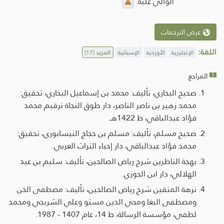
الوالي عليه.
عرض الترجمات
اللغة:
الإنجليزية
الأوردية
الإسبانية
المزيد
(17)
المراجع
صحيح البخاري، تأليف: محمد بن إسماعيل البخاري، تحقيق:
محمد زهير بن ناصر الناصر، دار طوق النجاة ترقيم محمد
فؤاد عبدالباقي، ط 1422هـ.
صحيح مسلم، تأليف: مسلم بن حجاج النيسابوري، تحقيق:
محمد فؤاد عبدالباقي، دار إحياء التراث العربي.
بهجة الناظرين شرح رياض الصالحين، تأليف: سليم بن عيد
الهلالي، دار ابن الجوزي.
نزهة المتقين شرح رياض الصالحين، تأليف: مصطفى الخن
ومصطفى البغا ومحي الدين مستو وعلي الشربجي ومحمد
لطفي، مؤسسة الرسالة، ط 14، عام 1407 - 1987.