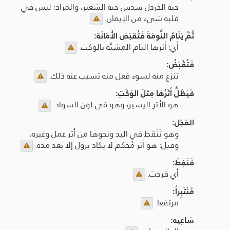
حبة الخردل سدس حبة الشعير، والمراد: ليس في
قلبه شيء من الإيمان.
ثُمَّ يَنَامُ النَّومَةَ فَتُقبَض الأَمَانَة:
أي: أثرها التام المشبَّه بالوكت.
فَتُقْبَضُ:
تنزع منه لسوء فعل منه تسبب عنه ذلك.
فَيَظَلُّ أَثَرُهَا مِثلَ الوَكْتِ:
هو الأثر اليسير، وهو في لون السواد.
المَجْل:
وهو تَنَقط في اليد ونحوها من أثر عمل وغيره،
وقيل: هو أثر مُحكم لا يكاد يزول إلا بعد مدة.
فَنَفِطَ:
أي قرِحت.
مُنْتَبِراً:
مرتفعا.
سَاعِيه: