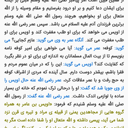
از همین قبیل است امر پیامبر صلی الله علیه وسلم مبنی بر اینکه
برای ایشان دعا کنیم و بر او درود بفرستیم و مقام وسیله را از الله
متعال برای او بخواهیم، هرچند رسول الله صلی الله علیه وسلم
برترین فرزندان آدم علیه السلام می باشد. سپس عمر رضی الله عنه
از اویس می خواهد که برای او طلب مغفرت کند و اویس برای او
طلب مغفرت می کند.
آنگاه عمر به وی می گوید:
عازم کجایی؟
می
گوید:
کوفه؛
عمر می گوید:
آیا می خواهی برای امیر کوفه نامه
بنویسم تا از بیت المال مسلمانان به اندازه ای برای تو در نظر بگیرد
که کفایتت کند؟
اویس می گوید:
این را که در میان عموم مردم و
فقرا باشم، بیشتر دوست دارم. سال آینده که مردی از اشراف کوفه
به حج رفت و با عمر ملاقات کرد،
عمر رضی الله عنه حال اویس را
از وی جویا شد که گفت:
او را درحالی ترک نمودم که خانه ای بسیار
ساده با لوازمی اندک داشت.
عمر رضی الله عنه گفت:
از رسول الله
صلی الله علیه وسلم شنیدم که فرمود:
«اویس بن عامر به همراه
گروه هایی از مجاهدین یمنی از قبیله ی مراد و تیره ی قرن نزد
شما می آید، پیسی داشته و الله متعال او را شفا داده است مگر به