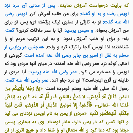
که برايت درخواست آمرزش نمايد»
.
پس از مدتی آن مرد نزد
اويس رفت و به او گفت:
برای من طلب آمرزش کن.
اويس رضی
الله عنه گفت:
تو به تازگی از سفری نيک برگشته ای؛ پس تو برای
من آمرزش بخواه.
و سپس پرسيد:
آيا با عمر ملاقات کردی؟
گفت:
بله؛ و برای او طلب آمرزش نمود. و به این ترتیب مردم او را
شناختند؛ لذا اويس آنجا را ترک کرد و رفت.
همچنين در روايتی از
مسلم به نقل از اسير بن جابر رضی الله عنه آمده است:
گروهی از
اهالی کوفه نزد عمر رضی الله عنه آمدند؛ در ميان آنها مردی بود که
اويس را مسخره می کرد.
عمر رضی الله عنه پرسيد:
آيا مردی از
طايفه ی قَرَن اينجاست؟ آن مرد جلو آمد.
عمر رضی الله عنه گفت:
رسول الله صلى الله عليه وسلم فرموده است:
«إِنَّ رَجُلاً يَأْتِيكُم مِنَ
اليَمَنِ يُقَالُ لَهُ: أُوَيْسٌ، لاَ يَدَعُ بِاليَمَنِ غَيرَ أُمٍّ لَهُ، قَد كَان بِهِ بَيَاضٌ
فَدَعَا الله -تعالى-، فَأَذْهَبَهُ إِلاَّ مَوضِعَ الدِّينَارِ أَو الدِّرْهَمِ، فَمَنْ لَقِيَهُ
مِنْكُمْ، فَلْيَسْتَغْفِر لَكُم»
:
«مردی از يمن به نام اويس نزدتان می آيد
و تنها کسی که در يمن دارد، مادرِ اوست. وی به بيماری پيسی
مبتلا بود که دعا کرد و الله متعال او را شفا داد و هيچ اثری از آن