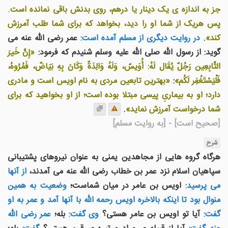
جز به اندازه ی يک دينار يا درهم، روی بدنش باقی نمانده است.
پس هریک از شما او را دید، بخواهد که برای شما طلب آمرزش
کند»
.
در روايت ديگری از مسلم آمده است:
عمر رضی الله عنه می
گويد: از رسول الله صلى الله عليه وسلم شنيدم که فرمود:
«إِنَّ خَيرَ
التَّابِعِين رَجُلٌ يُقَال لَهُ: أُوَيسٌ، وَلَهُ وَالِدَةٌ وَكَانَ بِهِ بَيَاضٌ، فَمُرُوهُ،
فَلْيَسْتَغْفِر لَكُم»
:
«بهترين تابعين مردی به نام اويس است و مادری
دارد؛ او به بيماریِ پيسی مبتلا بوده است؛ از او بخواهيد که برای
شما درخواست آمرزش نمايد»
.
[صحیح است]
- [به روایت مسلم]
شرح
هرگاه گروه هایی از مجاهدین یمنی به عنوان نیروهای پشتیبانی
سپاهیان اسلام نزد عمر بن خطاب رضی الله عنه می آمدند،
از آنها
می پرسید:
اویس بن عامر در میان شماست؛
وضعیت به همین
منوال بود تا اینکه بالاخره اویس رحمه الله با آنها آمد و عمر به او
گفت:
آیا تو اویس بن عامر هستی؟
وی گفت:
بله؛
عمر رضی الله