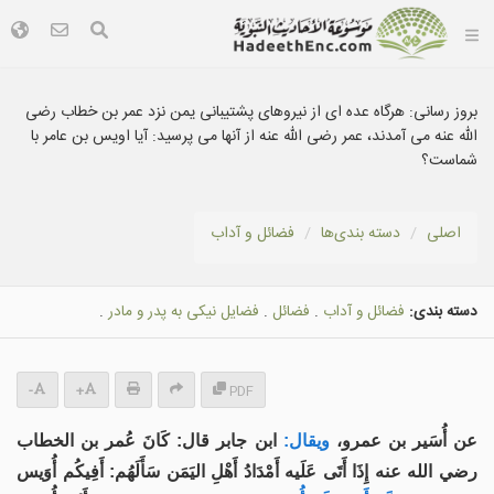
بروز رسانی:
هرگاه عده ای از نيروهای پشتيبانی يمن نزد عمر بن خطاب رضی
الله عنه می آمدند، عمر رضی الله عنه از آنها می پرسيد: آيا اويس بن عامر با
شماست؟
اصلی
دسته بندى‌ها
فضائل و آداب
دسته بندی:
فضائل و آداب
.
فضائل
.
فضایل نيكى به پدر و مادر
.
-
+
PDF
عن أُسَير بن عمرو،
ويقال:
ابن جابر قال: كَانَ عُمر بن الخطاب
رضي الله عنه إِذَا أَتَى عَلَيه أَمْدَادُ أَهْلِ اليَمَن سَأَلَهُم: أَفِيكُم أُوَيس