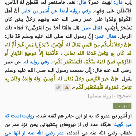
لِي،
قال:
لَقِيتَ عمر؟
قال:
نَعَم، فاستغفر له، فَفَطِنَ لَهُ النَّاس،
فَانْطَلَقَ عَلَى وَجْهِهِ.
وفي رواية أيضا عن أُسَير بن جابر:
أنَّ أَهلَ
الكُوفَةِ وَفَدُوا على عمر رضي الله عنه وفيهم رَجُلٌ مِمَّن كان
يَسْخَرُ بِأُوَيْسٍ،
فقال عمر:
هَل هاهُنَا أَحَدٌ مِنَ القَرَنِيِّين؟ فَجَاء ذلك
الرجل،
فقال عمر:
إِنَّ رسول الله صلى الله عليه وسلم قَدْ قال:
«إِنَّ رَجُلاً يَأْتِيكُم مِنَ اليَمَنِ يُقَالُ لَهُ: أُوَيْسٌ، لاَ يَدَعُ بِاليَمَنِ غَيرَ أُمٍّ لَهُ،
قَد كَان بِهِ بَيَاضٌ فَدَعَا الله تعالى ، فَأَذْهَبَهُ إِلاَّ مَوضِعَ الدِّينَارِ أَو
الدِّرْهَمِ، فَمَنْ لَقِيَهُ مِنْكُمْ، فَلْيَسْتَغْفِر لَكُم»
.
وفي رواية له:
عن عمر
رضي الله عنه قال: إِنِّي سمعت رسول الله صلى الله عليه وسلم
يقول:
«إِنَّ خَيرَ التَّابِعِين رَجُلٌ يُقَال لَهُ: أُوَيسٌ، وَلَهُ وَالِدَةٌ وَكَانَ بِهِ
بَيَاضٌ، فَمُرُوهُ، فَلْيَسْتَغْفِر لَكُم»
.
[
صحيح
] - [رواه مسلم]
المزيــد ...
از اُسَير بن عمرو که به او ابن جابر هم گفته شده،
روایت است که
می گويد:
هرگاه عده ای از نيروهای پشتيبانی يمن نزد عمر بن
خطاب رضی الله عنه می آمدند،
عمر رضی الله عنه از آنها می