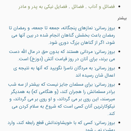
فضائل و آداب
.
فضائل
.
فضایل نيكى به پدر و مادر
بیشتر
بروز رسانی: نمازهاى پنجگانه، جمعه تا جمعه، و رمضان تا
رمضان باعث بخشش گناهان انجام شده در بين آنها مى
شود، اگر از گناهان بزرگ دورى شود.
بروز رسانی: مردانى هستند كه بدون حق در مال الله دست
مى برند، براى آنان در روز قيامت آتش (دوزخ) است.
بروز رسانی: به مردگان ناسزا نگوييد که آنها به نتيجه ی
اعمال شان رسيده اند
بروز رسانی: براى مسلمان جایز نيست كه بيشتر از سه شب
برادر مسلمانش را هجران كند، (و هنگامى كه) به همديگر
ميرسند، اين روى بر مى گرداند، و او روى بر مى گرداند، و
نيكوكارترين آنان كسى است كه شروع به سلام كردن مى
كند.
بروز رسانی: کسی که با خويشاوندانش قطع رابطه کند، وارد
بهشت نمی شود.