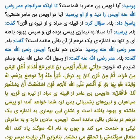
پرسيد:
آيا اويس بن عامر با شماست؟
تا اينکه سرانجام عمر رضی
الله عنه اويس را ديد و از او پرسيد:
آيا تو اويس بن عامر هستی؟
پاسخ داد:
بله.
سؤال کرد:
از قبيله ی مراد و از تيره ی قَرَن؟
گفت:
بله.
پرسيد:
آيا مبتلا به بيماری پيسی بوده ای و سپس بهبود يافته
ای و تنها به اندازه ی يک درهم از آن باقی مانده است؟
گفت:
بله.
عمر رضی الله عنه پرسيد:
مادری هم داری؟
اويس رضی الله عنه
گفت:
بله.
عمر رضی الله عنه گفت:
از رسول الله صلى الله عليه وسلم
شنيدم که فرمود:
«يَأتِي عَلَيكُم أُوَيس بنُ عَامِر مَعَ أَمْدَادِ أَهْلِ اليَمَن
مِنْ مُرَاد، ثُمَّ مِنْ قَرْن كَانَ بِهِ بَرَصٌ، فَبَرَأَ مِنْهُ إِلاَّ مَوضِعَ دِرْهَم، لَهُ
وَالِدَة هُوَ بِهَا بَرُّ، لَوْ أَقْسَمَ عَلَى الله لَأَبَرَّه، فَإِنْ اسْتَطَعْتَ أَنْ يَسْتَغْفِرَ
لَكَ فَافْعَلْ»
:
«اويس بن عامر از قبيله ی مراد از تيره ی قَرَن، با
سپاهيان و نيروهای پشتيبانی يمن نزد شما خواهد آمد؛ او پيسی
داشته و بهبود يافته است و نشانِ اين بيماری به اندازه ی يک
درهم در بدنش باقی مانده است. اويس، مادری دارد و به مادرش
نيکی و خدمت می کند و چون به نام الله سوگند ياد کند، الله
متعال سوگندش را تحقق می بخشد. بنابراین اگر برایت میسر بود،