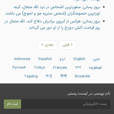
بروز رسانی: منفورترین اشخاص در نزد الله متعال، كينه
توزترين خصومتگران (شخص ستيزه جو و لجوج) مى باشند.
بروز رسانی: هرکس از آبروی برادرش دفاع کند، الله متعال در
روز قيامت آتش دوزخ را از او دور می گرداند.
< قبلی
بعدی >
عربي
English
اردو
Español
Indonesia
ئۇيغۇرچە
বাংলা
Français
Türkçe
Русский
Tagalog
中文
हिन्दी
Bosanski
نام نویسی در ليست پستى
ثبت نام