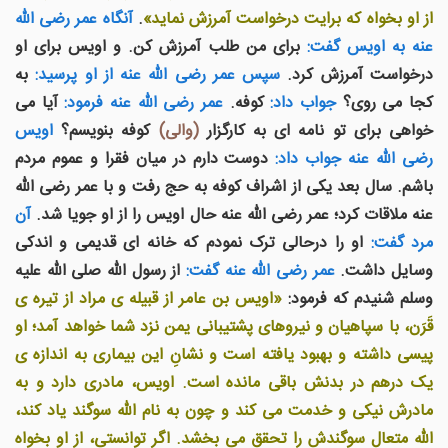
از او بخواه که برايت درخواست آمرزش نمايد»
.
آنگاه عمر رضی الله
عنه به اويس گفت:
برای من طلب آمرزش کن. و اويس برای او
درخواست آمرزش کرد.
سپس عمر رضی الله عنه از او پرسيد:
به
کجا می روی؟
جواب داد:
کوفه.
عمر رضی الله عنه فرمود:
آيا می
خواهی برای تو نامه ای به کارگزار
(والی)
کوفه بنويسم؟
اويس
رضی الله عنه جواب داد:
دوست دارم در ميان فقرا و عموم مردم
باشم. سال بعد يکی از اشراف کوفه به حج رفت و با عمر رضی الله
عنه ملاقات کرد؛ عمر رضی الله عنه حال اويس را از او جويا شد.
آن
مرد گفت:
او را درحالی ترک نمودم که خانه ای قديمی و اندکی
وسايل داشت.
عمر رضی الله عنه گفت:
از رسول الله صلى الله عليه
وسلم شنيدم که فرمود:
«اويس بن عامر از قبيله ی مراد از تيره ی
قَرَن، با سپاهيان و نيروهای پشتيبانی يمن نزد شما خواهد آمد؛ او
پيسی داشته و بهبود يافته است و نشانِ اين بيماری به اندازه ی
يک درهم در بدنش باقی مانده است. اويس، مادری دارد و به
مادرش نيکی و خدمت می کند و چون به نام الله سوگند ياد کند،
الله متعال سوگندش را تحقق می بخشد. اگر توانستی، از او بخواه