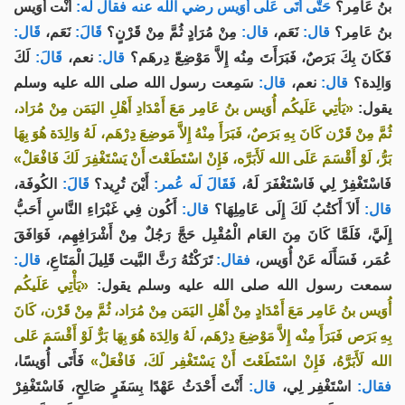
بنُ عَامِر؟
حَتَّى أَتَى عَلَى أُوَيس رضي الله عنه فقال له:
أَنْت أُوَيس
بنُ عَامِر؟
قال:
نَعَم،
قال:
مِنْ مُرَادٍ ثُمَّ مِنْ قَرْنٍ؟
قَالَ:
نَعَم،
قَال:
فَكَانَ بِكَ بَرَصٌ، فَبَرَأَتَ مِنُه إِلاَّ مَوْضِعّ دِرهَم؟
قال:
نعم،
قَالَ:
لَكَ
وَالِدة؟
قال:
نعم،
قال:
سَمِعت رسول الله صلى الله عليه وسلم
يقول:
«يَأتِي عَلَيكُم أُوَيس بنُ عَامِر مَعَ أَمْدَادِ أَهْلِ اليَمَن مِنْ مُرَاد،
ثُمَّ مِنْ قَرْن كَانَ بِهِ بَرَصٌ، فَبَرَأَ مِنْهُ إِلاَّ مَوضِعَ دِرْهَم، لَهُ وَالِدَة هُوَ بِهَا
بَرُّ، لَوْ أَقْسَمَ عَلَى الله لَأَبَرَّه، فَإِنْ اسْتَطَعْتَ أَنْ يَسْتَغْفِرَ لَكَ فَافْعَلْ»
فَاسْتَغْفِرْ لِي فَاسْتَغْفَرَ لَهُ،
فَقَالَ لَه عُمر:
أَيْنَ تُرِيد؟
قَالَ:
الكُوفَة،
قال:
أَلاَ أَكتُبُ لَكَ إِلَى عَامِلِهَا؟
قال:
أَكُون فِي غَبْرَاءِ النَّاسِ أَحَبُّ
إِلَيَّ، فَلَمَّا كَانَ مِنَ العَام الْمُقْبِل حَجَّ رَجُلٌ مِنْ أَشْرَافِهِم، فَوَافَقَ
عُمَر، فَسَأَلَه عَنْ أُوَيس،
فقال:
تَرَكْتُهُ رَثَّ البَّيت قَلِيلَ الْمَتَاعِ،
قال:
سمعت رسول الله صلى الله عليه وسلم يقول:
«يَأْتِي عَلَيكُم
أُوَيس بنُ عَامِر مَعَ أَمْدَادٍ مِنْ أَهْلِ اليَمَن مِنْ مُرَاد، ثُمَّ مِنْ قَرْن، كَانَ
بِهِ بَرَص فَبَرَأَ مِنْه إِلاَّ مَوْضِعَ دِرْهَم، لَهُ وَالِدَة هُوَ بِهَا بَرٌّ لَوْ أَقْسَمَ عَلى
الله لَأَبَرَّهُ، فَإِنْ اسْتَطَعْتَ أَنْ يَسْتَغْفِر لَكَ، فَافْعَلْ»
فَأَتَى أُوَيسًا،
فقال:
اسْتَغْفِر لِي،
قال:
أَنْتَ أَحْدَثُ عَهْدًا بِسَفَرٍ صَالِحٍ، فَاسْتَغْفِرْ