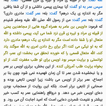
عنه گفت:
آیا از قبیله ی مراد و تیره ی قرن هستی؟
گفت:
بله؛
سپس عمر به او گفت:
آیا بیماری پیسی داشتی و از آن شفا یافتی
مگر به اندازه ی یک درهم؟
گفت:
بله؛
عمر گفت:
مادری داری؟
گفت:
بله؛
عمر گفت:
من از رسول الله صلی الله علیه وسلم شنیدم
که فرمود:
«اویس بن عامر به همراه گروه هایی از مجاهدین یمنی
از قبیله ی مراد و تیره ی قرن نزد شما می آید، پیسی داشته و الله
متعال او را شفا داده است مگر به اندازه ی یک درهم؛ مادری دارد
که به او نیکی می کند؛ اگر برای رخ دادن امری به الله سوگند یاد
کند، الله متعال قسمی را که خورده تحقق می بخشد؛ ای عمر، اگر
توانستی و برایت میسر بود اویس برای تو طلب مغفرت کند، از او
بخواه برایت طلب آمرزش کند»
. از این بخش، برتری اویس بر عمر
و یا نبخشیده شدن عمر تا آن زمان فهمیده نمی شود چون بنا بر
اجماع، عمر برتر از اویس می باشد؛ زیرا اویس تابعی بوده و
صحابی از تابعی برتر است. بلکه این روایت از مستجاب بودن
دعای اویس خبر می دهد. و درواقع راهنمایی عمر به کسب خیر
بیشتر و غنیمت شمردن دعایی است که امید اجابت آن می رود. و