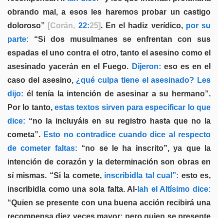
obrando mal, a esos les haremos probar un castigo
doloroso”
[Corán,
22:
25]
. En el hadiz verídico,
por su
parte:
“Si dos musulmanes se enfrentan con sus
espadas el uno contra el otro, tanto el asesino como el
asesinado yacerán en el Fuego.
Dijeron:
eso es en el
caso del asesino,
¿qué culpa tiene el asesinado? Les
dijo:
él tenía la intención de asesinar a su hermano”.
Por lo tanto,
estas textos sirven para especificar lo que
dice:
“no la incluyáis en su registro hasta que no la
cometa”.
Esto no contradice cuando dice al respecto
de cometer faltas:
“no se le ha inscrito”, ya que la
intención de corazón y la determinación son obras en
sí mismas. “Si la comete,
inscribidla tal cual”:
esto es,
inscribidla como una sola falta. Al-
lah el Altísimo dice:
“Quien se presente con una buena acción recibirá una
recompensa diez veces mayor; pero quien se presente