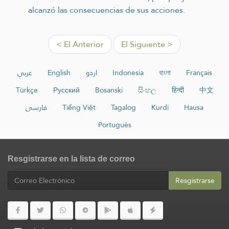
alcanzó las consecuencias de sus acciones.
< El Anterior
El Siguiente >
عربي
English
اردو
Indonesia
বাংলা
Français
Türkçe
Русский
Bosanski
සිංහල
हिन्दी
中文
فارسی
Tiếng Việt
Tagalog
Kurdî
Hausa
Português
Resgistrarse en la lista de correo
Resgistrarse