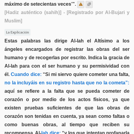
máximo de setecientas veces’”.
[Hadiz auténtico (sahih)]
- [Registrado por Al-Bujari y
Muslim]
La Explicación
Estas palabras las dirige Al-lah el Altísimo a los
ángeles encargados de registrar las obras del ser
humano y de recogerlas por escrito. Indica la gracia de
Al-lah para con el ser humano y su permisividad con
él.
Cuando dice:
“Si mi siervo quiere cometer una falta,
no la incluyáis en su registro hasta que no la cometa”:
aquí se refiere a la falta que se pueda cometer de
corazón o por medio de los actos físicos, ya que
existen pruebas suficientes de que las obras de
corazón son tenidas en cuenta, ya sean como faltas o
como buenas obras, al tiempo que reciben su
recompensa. Al-
lah dice:
“y los que intentan profanarla