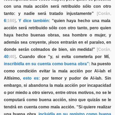
con una mala acción será retribuido sólo con otro
tanto: y nadie será tratado injustamente”
[Corán,
6:
160]
.
Y dice también:
“quien haya hecho una mala
acción será retribuido sólo con otro tanto, pero quien
haya hecho buenas obras, sea hombre o mujer, y
además sea creyente, ¡ésos entrarán en el paraíso, en
donde serán colmados de bien, sin medida!”
[Corán,
40:
40]
. Cuando dice “y, si evita cometerla por Mí,
inscribidla en su cuenta como buena obra”:
ha puesto
como condición evitar la mala acción por Al-lah el
Altísimo,
esto es:
por temor y pudor de Al-lah. Sin
embargo, si abandona la mala acción por incapacidad
o por miedo a otro siervo, entre otros motivos, no se le
computará como buena acción, sino que quizás se le
tendrá en cuenta como mala acción. “Si quiere realizar
una buena obra,
incluidla en su registro como buena