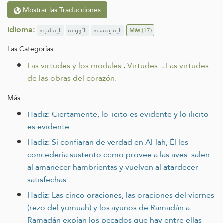
Mostrar las Traducciones
Idioma:
الإنجليزية
الأوردية
الإندونيسية
Más
(17)
Las Categorías
Las virtudes y los modales
.
Virtudes.
.
Las virtudes
de las obras del corazón.
Más
Hadiz: Ciertamente, lo lícito es evidente y lo ilícito
es evidente
Hadiz: Si confiaran de verdad en Al-lah, Él les
concedería sustento como provee a las aves: salen
al amanecer hambrientas y vuelven al atardecer
satisfechas
Hadiz: Las cinco oraciones, las oraciones del viernes
(rezo del yumuah) y los ayunos de Ramadán a
Ramadán expían los pecados que hay entre ellas