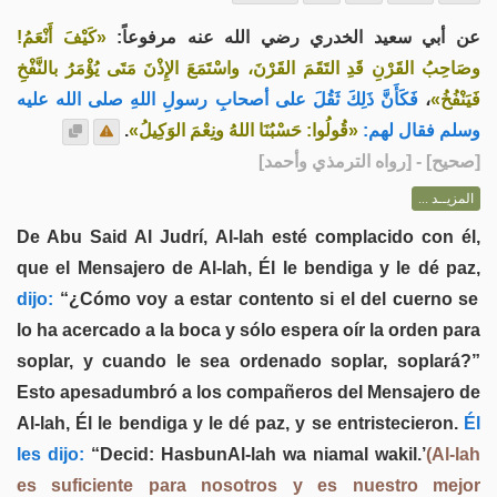
عن أبي سعيد الخدري رضي الله عنه مرفوعاً:
«كَيْفَ أَنْعَمُ!
وصَاحِبُ القَرْنِ قَدِ التَقَمَ القَرْنَ، واسْتَمَعَ الإِذْنَ مَتَى يُؤْمَرُ بالنَّفْخِ
فَكَأَنَّ ذَلِكَ ثَقُلَ على أصحابِ رسولِ اللهِ صلى الله عليه
،
فَيَنْفُخُ»
.
«قُولُوا: حَسْبُنَا اللهُ ونِعْمَ الوَكِيلُ»
وسلم فقال لهم:
] - [رواه الترمذي وأحمد]
صحيح
[
المزيــد ...
De Abu Said Al Judrí, Al-lah esté complacido con él,
que el Mensajero de Al-lah, Él le bendiga y le dé paz,
dijo:
“¿Cómo voy a estar contento si el del cuerno se
lo ha acercado a la boca y sólo espera oír la orden para
soplar, y cuando le sea ordenado soplar, soplará?”
Esto apesadumbró a los compañeros del Mensajero de
Al-lah, Él le bendiga y le dé paz, y se entristecieron.
Él
les dijo:
“Decid: HasbunAl-lah wa niamal wakil.’
(Al-lah
es suficiente para nosotros y es nuestro mejor