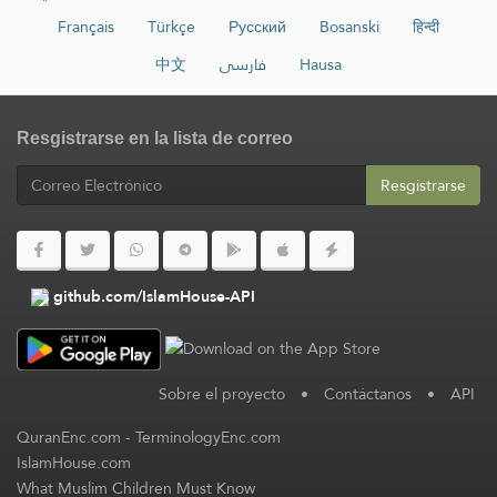
Français
Türkçe
Русский
Bosanski
हिन्दी
中文
فارسی
Hausa
Resgistrarse en la lista de correo
Resgistrarse
github.com/IslamHouse-API
Sobre el proyecto
•
Contáctanos
•
API
QuranEnc.com
-
TerminologyEnc.com
IslamHouse.com
What Muslim Children Must Know