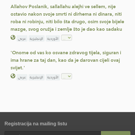
Allahov Poslanik, sallallahu alejhi ve sellem, nije
ostavio nakon svoje smrti ni dirhema ni dinara, niti
roba ni robinju, niti bilo šta drugo, osim svoje bijele
mazge, svog oružja i zemlje što je dao kao sadaku
الأوردية
الإنجليزية
عربي
'Onome od vas ko osvane zdravog tijela, siguran i
ima hrane za taj dan, kao da je darovan cijeli ovaj
svijet.'
الأوردية
الإنجليزية
عربي
Registracija na mailing listu