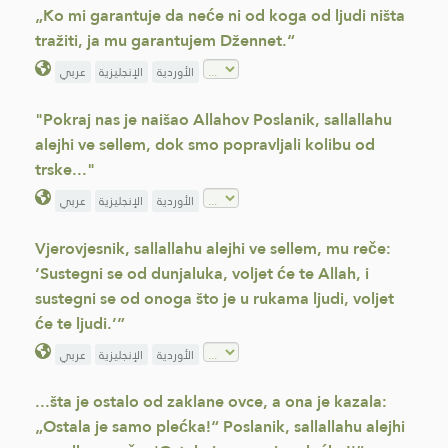
„Ko mi garantuje da neće ni od koga od ljudi ništa
tražiti, ja mu garantujem Džennet.“
الأوردية
الإنجليزية
عربي
"Pokraj nas je naišao Allahov Poslanik, sallallahu
alejhi ve sellem, dok smo popravljali kolibu od
trske..."
الأوردية
الإنجليزية
عربي
Vjerovjesnik, sallallahu alejhi ve sellem, mu reče:
‘Sustegni se od dunjaluka, voljet će te Allah, i
sustegni se od onoga što je u rukama ljudi, voljet
će te ljudi.’”
الأوردية
الإنجليزية
عربي
...šta je ostalo od zaklane ovce, a ona je kazala:
„Ostala je samo plećka!“ Poslanik, sallallahu alejhi