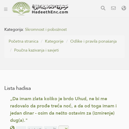
Kategorija:
Skromnost i pobožnost
Početna stranica
Kategorije
Odlike i pravila ponašanja
Poučna kazivanja i savjeti
Lista hadisa
„Da imam zlata koliko je brdo Uhud, ne bi me
radovalo da prođe treća noć, a da od toga imam i
jedan dinar - osim da nešto ostavim za (izmirenje)
dug(a)."