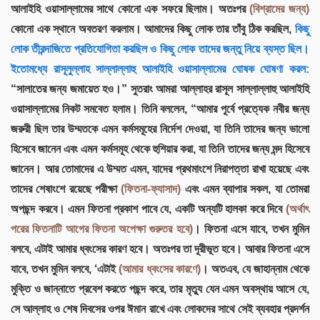
আলাইহি ওয়াসাল্লামের সাথে কোনো এক সফরে ছিলাম। অতঃপর
(বিশ্রামের জন্য)
কোনো এক স্থানে অবতরণ করলাম। আমাদের কিছু লোক তার তাঁবু ঠিক করছিল,
কিছু
লোক তীরন্দাজিতে প্রতিযোগিতা করছিল ও কিছু লোক তাদের জন্তু নিয়ে ব্যস্ত ছিল।
ইতোমধ্যে রাসূলুল্লাহ সাল্লাল্লাহু আলাইহি ওয়াসাল্লামের ঘোষক ঘোষণা করল:
“সালাতের জন্য জমায়েত হও।” সুতরাং আমরা আল্লাহর রাসূল সাল্লাল্লাহু আলাইহি
ওয়াসাল্লামের নিকট সমবেত হলাম। তিনি বললেন, “আমার পূর্বে প্রত্যেক নবীর জন্য
জরুরী ছিল তার উম্মতকে এমন কর্মসমূহের নির্দেশ দেওয়া, যা তিনি তাদের জন্য ভালো
হিসেবে জানেন এবং এমন কর্মসমূহ থেকে হুশিয়ার করা, যা তিনি তাদের জন্য মন্দ হিসেবে
জানেন। আর তোমাদের এ উম্মত এমন, যাদের প্রথমাংশে নিরাপত্তা রাখা হয়েছে এবং
তাদের শেষাংশে রয়েছে পরীক্ষা
(ফিতনা-ফ্যাসাদ)
এবং এমন ব্যাপার সকল, যা তোমরা
অপছন্দ করবে। এমন ফিতনা প্রকাশ পাবে যে, একটি অন্যটি হালকা করে দিবে
(অর্থাৎ
পরের ফিতনাটি আগের ফিতনা অপেক্ষা গুরুতর হবে)
। ফিতনা এসে যাবে, তখন মুমিন
বলবে, এটাই আমার ধ্বংসের কারণ হবে। অতঃপর তা দূরীভূত হবে। আবার ফিতনা এসে
যাবে, তখন মুমিন বলবে, ‘এটাই
(আমার ধ্বংসের কারণে)
। অতএব, যে জাহান্নাম থেকে
মুক্তি ও জান্নাতে প্রবেশ করতে পছন্দ করে, তার মৃত্যু যেন এমন অবস্থায় আসে যে,
সে আল্লাহ ও শেষ দিবসের ওপর ঈমান রাখে এবং লোকদের সাথে সেই ব্যবহার প্রদর্শন