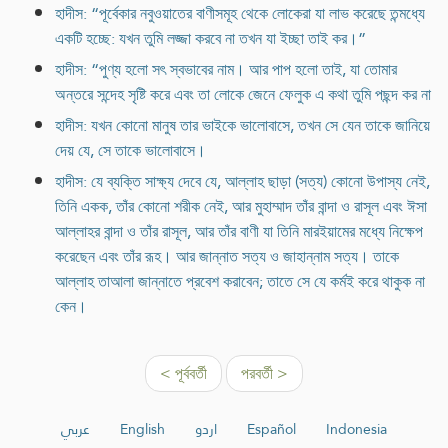
হাদীস: “পূর্বেকার নবুওয়াতের বাণীসমূহ থেকে লোকেরা যা লাভ করেছে তন্মধ্যে
একটি হচ্ছে: যখন তুমি লজ্জা করবে না তখন যা ইচ্ছা তাই কর।”
হাদীস: “পুণ্য হলো সৎ স্বভাবের নাম। আর পাপ হলো তাই, যা তোমার
অন্তরে সন্দেহ সৃষ্টি করে এবং তা লোকে জেনে ফেলুক এ কথা তুমি পছন্দ কর না
হাদীস: যখন কোনো মানুষ তার ভাইকে ভালোবাসে, তখন সে যেন তাকে জানিয়ে
দেয় যে, সে তাকে ভালোবাসে।
হাদীস: যে ব্যক্তি সাক্ষ্য দেবে যে, আল্লাহ ছাড়া (সত্য) কোনো উপাস্য নেই,
তিনি একক, তাঁর কোনো শরীক নেই, আর মুহাম্মাদ তাঁর বান্দা ও রাসূল এবং ঈসা
আল্লাহর বান্দা ও তাঁর রাসূল, আর তাঁর বাণী যা তিনি মারইয়ামের মধ্যে নিক্ষেপ
করেছেন এবং তাঁর রূহ। আর জান্নাত সত্য ও জাহান্নাম সত্য। তাকে
আল্লাহ তাআলা জান্নাতে প্রবেশ করাবেন; তাতে সে যে কর্মই করে থাকুক না
কেন।
< পূর্ববর্তী
পরবর্তী >
عربي
English
اردو
Español
Indonesia