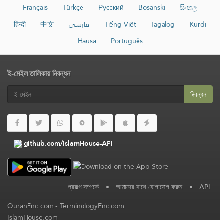
Français
Türkçe
Русский
Bosanski
සිංහල
हिन्दी
中文
فارسی
Tiếng Việt
Tagalog
Kurdî
Hausa
Português
ই-মেইল তালিকায় নিবন্ধন
নিবন্ধন
github.com/IslamHouse-API
প্রকল্প সম্পর্কে
•
আমাদের সাথে যোগাযোগ করুন
•
API
QuranEnc.com
-
TerminologyEnc.com
IslamHouse.com