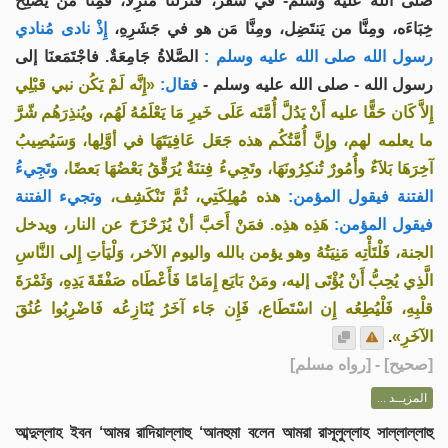
صلى الله عليه وسلم- في سفر، فَنَزَلنَا مَنْزِلًا، فَمِنَّا مَنْ يُصلِح
خِبَاءَه، ومِنَّا من يَنتَضِل، ومِنَّا مَن هو في جَشَرِهِ،
إِذْ نادى مُنادي
رسول الله صلى الله عليه وسلم :
الصَّلاةُ جَامِعَةٌ. فاجْتَمَعنَا إلى
رسول الله - صلى الله عليه وسلم -
فقال:
«إِنَّه لَمْ يَكُن نبي قبْلِي
إِلاَّ كَان حَقًّا عليه أَنْ يَدُلَّ أُمَّتَه عَلَى خَيرِ مَا يَعْلَمُهُ لَهُم، ويُنذِرَهُم شّرَّ
ما يعلمه لهم، وإِنَّ أُمَّتُكُم هذه جَعَل عَافِيَتَهَا في أوَّلِها، وَسَيُصِيبُ
آخِرَهَا بَلاَءٌ وأُمُورٌ تُنكِرُونَهَا، وتَجِيءُ فِتنَةٌ يُرَقِّقُ بَعْضُهَا بَعضًا،
وتَجِيءُ
الفتنة فيقول المؤمن:
هذه مُهلِكَتِي، ثُمَّ تَنْكَشِف،
وتجيء الفتنة
فيقول المؤمن:
هَذِه هذِه. فمَنْ أَحَبَّ أنْ يُزَحْزَحَ عن النار، ويدخل
الجنة، فَلْتَأْتِه مَنِيَتُهُ وهو يؤمن بالله واليوم الآخر، وَلْيَأتِ إِلى النَّاسِ
الَّذِي يُحِبُّ أَنْ يُؤْتَى إليه، ومَنْ بَايَع إِمَامًا فَأَعْطَاه صَفْقَةَ يَدِهِ، وَثَمْرَةَ
قلْبِهِ، فَلْيُطِعُه إِن اسْتَطَاع، فَإِن جَاء آخَرُ يُنَازِعُه فَاضْرِبُوا عُنُقَ
.
الآخَرِ»
] - [رواه مسلم]
صحيح
[
المزيــد ...
আব্দুল্লাহ ইবন ‘আমর রাদিয়াল্লাহু ‘আনহুমা বলেন আমরা রাসূলুল্লাহ সাল্লাল্লাহু