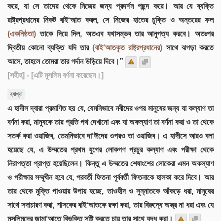
করে, যা সে তাদের থেকে নিজের জন্য প্রদর্শন পছন্দ করে। আর যে ব্যক্তি
রাষ্ট্রপ্রধানের নিকট বাই‘আত করল, সে নিজের হাতের চুক্তি ও অন্তরের ফল
(একনিষ্ঠতা)
তাকে দিয়ে দিল, অতএব যথাসম্ভব তার আনুগত্য করবে। অতঃপর
দ্বিতীয় কোনো ব্যক্তি যদি তার
(বাই‘আতকৃত রাষ্ট্রপ্রধানের)
সাথে ঝগড়া করতে
আসে, তাহলে তোমরা তার গর্দান উড়িয়ে দিবে।”
[সহীহ]
- [এটি মুসলিম বর্ণনা করেছেন।]
ব্যাখ্যা
এ হাদীস দ্বারা প্রমাণিত হয় যে, যেমনিভাবে নবীদের ওপর মানুষের জন্য যা কল্যাণ তা
বর্ণনা করা, মানুষকে তার প্রতি পথ দেখানো এবং যা অকল্যাণ তা বর্ণনা করা ও তা থেকে
সতর্ক করা ওয়াজিব, তেমনিভাবে দা‘ঈদের ওপরও তা ওয়াজিব। এ হাদীসে আরও বলা
হয়েছে যে, এ উম্মতের প্রথম যুগের লোকগণ প্রচুর কল্যাণ এবং পরীক্ষা থেকে
নিরাপত্তা প্রাপ্ত হয়েছিলেন। কিন্তু এ উম্মতের শেষাংশের লোকেরা এমন অকল্যাণ
ও পরীক্ষার সম্মূখীন হবে যে, পরবর্তী ফিতনা পূর্ববর্তী ফিতনাকে হালকা করে দিবে। আর
তার থেকে মুক্তি পাওয়ার উপায় হচ্ছে, তাওহীদ ও সুন্নাতকে আঁকড়ে ধরা, মানুষের
সাথে সদাচারণ করা, শাসকের বাই‘আতকে রক্ষা করা, তার বিরুদ্ধে অস্ত্র না ধরা এবং যে
মুসলিমদের জামা‘আতে বিভক্তি সৃষ্টি করতে চায় তার সাথে যুদ্ধ করা।