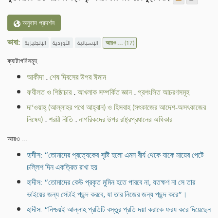
অনুবাদ প্রদর্শন
ভাষা:
الإنجليزية
الأوردية
الإسبانية
আরও ...
(17)
ক্যাটাগরিসমূহ
আকীদা
.
শেষ দিবসের উপর ঈমান
ফযীলত ও শিষ্ঠাচার
.
আখলাক সম্পর্কিত জ্ঞান
.
প্রশংসিত আচরণসমূহ
দা‘ওয়াহ্ (আল্লাহর পথে আহ্বান) ও হিসবাহ (সৎকাজের আদেশ-অসৎকাজের
নিষেধ)
.
শরয়ী নীতি
.
নাগরিকদের উপর রাষ্ট্রপ্রধানের অধিকার
আরও ...
হাদীস: “তোমাদের প্রত্যেকের সৃষ্টি হলো এমন বীর্য থেকে যাকে মায়ের পেটে
চল্লিশ দিন একত্রিত রাখা হয়
হাদীস: “তোমাদের কেউ প্রকৃত মুমিন হতে পারবে না, যতক্ষণ না সে তার
ভাইয়ের জন্য সেটাই পছন্দ করবে, যা তার নিজের জন্য পছন্দ করে”।
হাদীস: “নিশ্চয়ই আল্লাহ প্রতিটি বস্তুর প্রতি দয়া করাকে ফরয করে দিয়েছেন