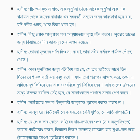
হাদীস: পাঁচ ওয়াক্ত সালাত, এক জুমু‘আ থেকে আরেক জুমু‘আ এবং এক
রামাযান থেকে আরেক রামাযান এর মধ্যবর্তী সময়ের জন্য কাফফারা হয়ে যায়,
যদি কবীরা গুনাহ থেকে বিরত থাকা হয়।
হাদীস: কিছু লোক আল্লাহর মাল অন্যায়ভাবে ব্যয়-বন্টন করবে। সুতরাং তাদের
জন্য কিয়ামতের দিন জাহান্নামের আগুন রয়েছে।
হাদীস: তোমরা মৃতদের গালি দিও না; কারণ, তারা স্বীয় কর্মফল পর্যন্ত পৌঁছে
গেছে।
হাদীস: কোন মুসলিমের জন্য এটা বৈধ নয় যে, সে তার ভাইয়ের সাথে তিন
দিনের বেশি কথাবার্তা বলা বন্ধ রাখে। যখন তারা পরস্পর সাক্ষাৎ করে, তখন এ
এদিকে মুখ ফিরিয়ে নেয় এবং ও ওদিকে মুখ ফিরিয়ে নেয়। আর তাদের দু’জনের
মধ্যে উত্তম ব্যক্তি সেই হবে, যে সাক্ষাৎকালে প্রথমে সালাম পেশ করবে।
হাদীস: আত্মীয়তার সম্পর্ক ছিন্নকারী জান্নাতে প্রবেশ করতে পারবে না।
হাদীস: আল্লাহর নিকট সেই লোক সবচেয়ে বেশি ঘৃণিত, যে অতি ঝগড়াটে।
হাদীস: যে লোক তার কোনো ভাইয়ের মান-সম্মানের ওপর (তার অনুপস্থিতে)
আঘাত প্রতিরোধ করবে, কিয়ামত দিবসে আল্লাহ তা‘আলা তার মুখমণ্ডল হতে
(জাহান্নামের) আগুন প্রতিরোধ করবেন।