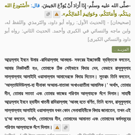
-صلَّى الله عليه وسلَّم- إِذَا أَرَادَ أَنْ يُوَدِّعَ الجَيشَ،
قال:
«أَسْتَودِعُ الله
.
دِينَكُم، وَأَمَانَتَكُم، وخَوَاتِيمَ أَعْمَالِكُم»
] - [الحديث الأول: رواه أبو داود، والتَرمذي واللفظ له،
صحيحان
[
وابن ماجه والنسائي في الكبرى وأحمد. الحديث الثاني: رواه أبو
داود والنسائي الكبرى]
المزيــد ...
আব্দুল্লাহ ইবনে উমার -রাদিয়াল্লাহু আনহুমা- সফরের ইচ্ছাকারী ব্যক্তিকে বলতেন,
আমার নিকটবর্তী হও, তোমাকে ঠিক সেইভাবে বিদায় দেব, যেভাবে রাসূলুল্লাহ
সাল্লাল্লাহ আলাইহি ওয়াসাল্লাম আমাদেরকে বিদায় দিতেন। সুতরাং তিনি বলতেন,
‘আস্তাউদিউল্লা-হা দীনাকা অআমা-নাতাকা অখাওয়াতীমা আমালিক।’ অর্থাৎ, তোমার
দীন, তোমার সততা এবং তোমার কাজের পরিণাম আল্লাহকে সঁপে দিলাম। সাহাবী
আব্দুল্লাহ ইবনে য়্যাযীদ খাতমী রাদিয়াল্লাহু ‘আনহু হতে বর্ণিত, তিনি বলেন, রাসূলুল্লাহ
সাল্লাল্লাহ আলাইহি ওয়াসাল্লাম যখন কোন সেনাবাহিনীকে বিদায় জানাতেন, তখন এই
দু‘আ বলতেন, অর্থাৎ, তোমাদের দীন, তোমাদের আমানত এবং তোমাদের কর্মসমূহের
পরিণাম আল্লাহকে সঁপে দিলাম।