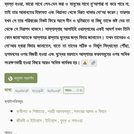
ব্যস্ত হওয়া, কারো সাথে লেন-দেন করা ও মানুষের সাথে মু‘আশারা না করে পারে না,
তাই তার আমানতের হিফাযত এবং খিয়ানত থেকে বিরত থাকার দো‘আ করেন। তারপর
যখন সে তার পরিবারের নিকট ফিরে আসে দীন ও দুনিয়াতে যা কিছু তাকে কষ্ট দেয় তা
থেকে সে নিরাপদ থাকবে। সাল্লাল্লাহু আলাইহি ওয়াল্লামের একই আদর্শ যখন তিনি
কোন জামা‘আতকে আল্লাহর রাস্তায় যুদ্ধের জন্য বিদায় জানাতেন। তখন তাদেরও এ
দো‘আর দ্বারা বিদায় জানাতেন, যাতে তা তাদের সঠিক ও নির্ভুল সিদ্ধান্তে পৌঁছা,
দুশমনদের ওপর বিজয়ী হওয়া এবং যুদ্ধের ময়দানে আল্লাহর ফরযসমূহের ওপর অধিক
সংরক্ষণকারী হওয়া বিষয়ে আরও অধিক কার্যকর হয়।
অনুবাদ প্রদর্শন
ভাষা:
الإنجليزية
الأوردية
الإسبانية
আরও ...
(14)
ক্যাটাগরিসমূহ
ফযীলত ও শিষ্ঠাচার
.
শরয়ী আদবসমূহ
.
সফরের আদব ও বিধান
জীবনী ও ইতিহাস
.
ইতিহাস
.
যুদ্ধ ও গাযওয়া
আরও ...