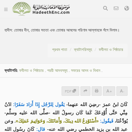
হাদীস:
তোমার দীন, তোমার সততা এবং তোমার আমলের পরিণাম আল্লাহকে সঁপে দিলাম।
প্রথম পাতা
ক্যাটাগরিসমূহ
ফযীলত ও শিষ্ঠাচার
ক্যাটাগরি:
ফযীলত ও শিষ্ঠাচার
.
শরয়ী আদবসমূহ
.
সফরের আদব ও বিধান
.
PDF
+
-
كَانَ ابنُ عمرَ -رضِيَ الله عنهما-
يَقُول لِلرَّجُل إِذَا أَرَادَ سَفَرًا:
ادْنُ
مِنِّي حَتَّى أُوَّدِعَكَ كَمَا كَان رسولُ الله -صلَّى الله عليه وسلَّم-
يُوَدِّعُنَا،
فَيقُول:
«أَسْتَوْدِعُ الله دِينَكَ، وَأَمَانَتَكَ، وَخَوَاتِيمَ عَمَلِكَ»
. وعن
عبد الله بن يزيد الخطمي رضي الله عنه-
قال:
كَانَ رسُول الله