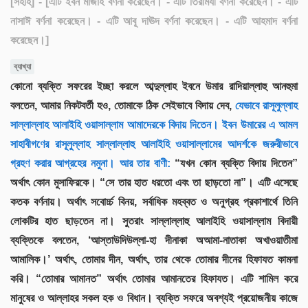
[সহীহ]
- [এটি ইবন মাজাহ বর্ণনা করেছেন। - এটি তিরমিযী বর্ণনা করেছেন। - এটি
নাসাঈ বর্ণনা করেছেন। - এটি আবূ দাঊদ বর্ণনা করেছেন। - এটি আহমাদ বর্ণনা
করেছেন।]
ব্যাখ্যা
কোনো ব্যক্তি সফরের ইচ্ছা করলে আব্দুল্লাহ ইবনে উমার রাদিয়াল্লাহু আনহুমা
বলতেন, আমার নিকটবর্তী হও, তোমাকে ঠিক সেইভাবে বিদায় দেব,
যেভাবে রাসূলুল্লাহ
সাল্লাল্লাহ আলাইহি ওয়াসাল্লাম আমাদেরকে বিদায় দিতেন। ইবন উমারের এ আমল
সাহাবীগণের রাসূলুল্লাহ সাল্লাল্লাহু আলাইহি ওয়াসাল্লামের আদর্শকে জরুরীভাবে
গ্রহণ করার আগ্রহের নমুনা। আর তার বাণী:
“যখন কোন ব্যক্তি বিদায় দিতেন”
অর্থাৎ কোন মুসাফিরকে। “সে তার হাত ধরতো এবং তা ছাড়তো না”। এটি এসেছে
কতক বর্ণনায়। অর্থাৎ সবোর্চ্চ বিনয়, সর্বাধিক মহব্বত ও অনুগ্রহ প্রকাশার্থে তিনি
লোকটির হাত ছাড়তেন না। সুতরাং সাল্লাল্লাহু আলাইহি ওয়াসাল্লাম বিদায়ী
ব্যক্তিকে বলতেন, ‘আস্তাউদিউল্লা-হা দীনাকা অআমা-নাতাকা অখাওয়াতীমা
আমালিক।’ অর্থাৎ, তোমার দীন, অর্থাৎ, তার থেকে তোমার দীনের হিফাযত কামনা
করি। “তোমার আমানত” অর্থাৎ তোমার আমানতের হিফাযত। এটি শামিল করে
মানুষের ও আল্লাহর সকল হক ও বিধান। ব্যক্তি সফরে অবশ্যই প্রয়োজনীয় কাজে