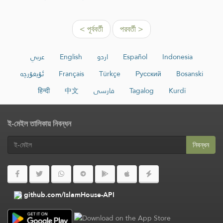
< পূর্ববর্তী
পরবর্তী >
عربي
English
اردو
Español
Indonesia
ئۇيغۇرچە
Français
Türkçe
Русский
Bosanski
हिन्दी
中文
فارسی
Tagalog
Kurdî
ই-মেইল তালিকায় নিবন্ধন
নিবন্ধন
github.com/IslamHouse-API