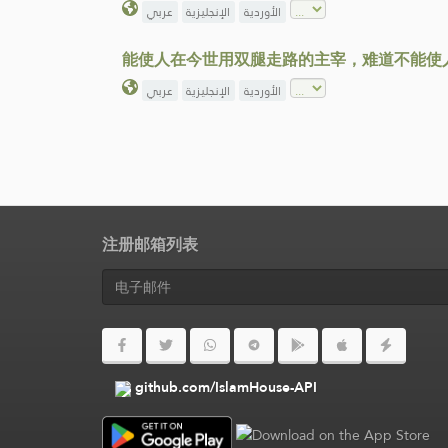
الأوردية
الإنجليزية
عربي
能使人在今世用双腿走路的主宰，难道不能使
الأوردية
الإنجليزية
عربي
注册邮箱列表
github.com/IslamHouse-API