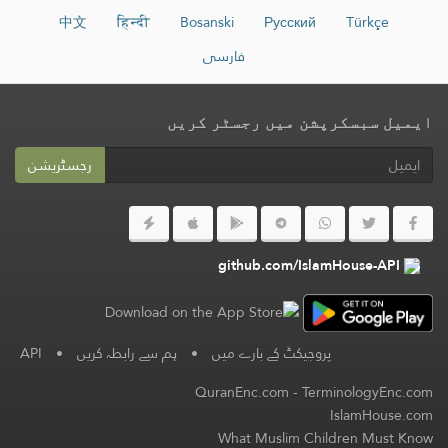
中文
हिन्दी
Bosanski
Русский
Türkçe
فارسی
ایمیل سبسکرپشن میں رجسٹر کریں
رجسٹریشن
github.com/IslamHouse-API
پروجیکٹ کے بارے میں
•
ہم سے رابطہ کریں
•
API
QuranEnc.com
-
TerminologyEnc.com
IslamHouse.com
What Muslim Children Must Know