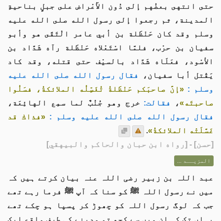
حتى انتهى بعضُهم إلى دُون الأَعْراض على جبلٍ بناحيةِ
المدينة، ثم رجعوا إلى رسول الله صلى الله عليه
وسلم وقد كان حَنْظَلة بن أبي عامر الْتَقَى هو وأبو
سفيان بن حرْب، فلمَّا اسْتَعْلاه حَنْظَلة رآه شَدَّاد بن
الأسْود، فعَلَاه شَدَّاد بالسيْف حتى قتله، وقد كاد
يَقْتل أبا سفيان،
فقال رسول الله صلى الله عليه
وسلم :
«إنَّ صاحبَكم حَنْظَلةُ تُغَسِّلُه الملائكةُ، فسَلُوا
صاحبتَه»
،
فقالت:
خرج وهو جُنُبٌ لما سمِع الهائِعَة،
فقال رسول الله صلى الله عليه وسلم :
«فذاك قد
غَسَّلَتْه الملائكةُ»
.
[
حسن
] - [رواه ابن حبان والحاكم والبيهقي]
المزيــد ...
عبد اللہ بن زبیر رضی اللہ عنہ بیان کرتے ہیں کہ
میں نے رسول اللہ ﷺ کو سنا کہ آپ ﷺ فرما رہے تھے
جب کہ لوگ رسول اللہ کو چھوڑ کر پسپا ہو چکے تھے
یہاں تک کہ ان میں سے کچھ تو مدینے کی طرف واقع ایک