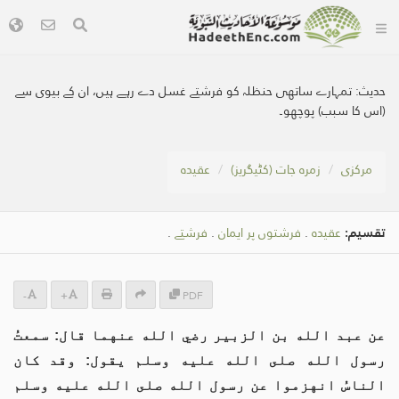
حدیث:
تمہارے ساتھی حنظلہ کو فرشتے غسل دے رہے ہیں، ان کے بیوی سے
(اس کا سبب) پوچھو۔
مرکزی
زمرہ جات (کٹیگریز)
عقیدہ
تقسیم:
عقیدہ
.
فرشتوں پر ایمان
.
فرشتے
.
-
+
PDF
عن عبد الله بن الزبير رضي الله عنهما قال: سمعتُ
رسول الله صلى الله عليه وسلم يقول: وقد كان
الناسُ انهزموا عن رسول الله صلى الله عليه وسلم