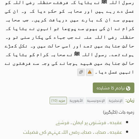
رسول اللہ ﷺ نے بتایا کہ فرشتے حنظلہ رضی اللہ کو
غسل دے رہے ہیں اور صحابہ کو حکم دیا کہ وہ ان کی
بیوی سے ان کے بارے میں دریافت کریں۔ جب صحابہ
کرام نے ان کی بیوی سے پوچھا تو انہوں نے بتایا کہ
حنظلہ رضی اللہ عنہ نے جب جہاد کی پکار سنی تو وہ
حالتِ جنابت میں تھے اور اسی حالت میں وہ نکل کھڑے
ہوئے تھے۔ رسول اللہ ﷺ نے صحابہ کرام کو بتایا کہ
حالتِ جنابت میں شہید ہوجانے کی وجہ سے فرشتوں نے
انہیں غسل دیا۔
تراجم کا مشاہدہ
زبان:
الإنجليزية
الإندونيسية
الأيغورية
مزید
(10)
زمرہ جات (کٹیگریز)
عقیدہ
.
فرشتوں پر ایمان
.
فرشتے
عقیدہ
.
صحابہ
.
صحابہ رضی اللہ عہنہم کی فضیلت