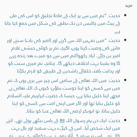
مزید
حدیث: ”تم میں سے ہر ایک کے مادۂ تخلیق کو اس کی ماں
کے پیٹ میں چالیس دن تک نطفے کی شكل میں جمع كيا جاتا
ہے
حدیث: ”میں تمہیں اللہ سے ڈرنے اور (امیر کی بات) سننے اور
ماننے کی وصیت کرتا ہوں، اگرچہ تم پر کوئی حبشی غلام
امیر بن جائے۔ (یاد رکھو!)تم میں سے جو میرے بعد زندہ رہے
گا وہ یقینا بہت اختلاف دیکھے گا۔ چنانچہ تم میری سنت کو
اور ہدایت یافتہ خلفائے راشدین کے طریقے کو لازم پکڑنا
حدیث: میں اللہ تعالیٰ کے سامنے اس چیز سے بری ہوں کہ تم
میں سے کسی کو اپنا دوست بناؤں؛ کیوں کہ اللہ تعالیٰ نے
مجھے اپنا خلیل بنایا ہے، جیسا کہ حضرت ابراہیم علیہ السلام
کو خلیل بنایا تھا اور اگر میں اپنی امت سے کسی کو اپنا
خلیل بناتا، تو ابوبکر (رضی اللہ تعالیٰ عنہ) کو بناتا۔
حدیث: ایک دن ہم رسول اللہ ﷺ کے پاس بیٹھے ہوئے تھے۔ اتنے
میں ایک شخص آیا۔ اس کے کپڑے بہت سفید اور بال بہت
کالے تھے۔ اس پر سفر کے آثار بھی نہیں دکھائی دے رہے تھے