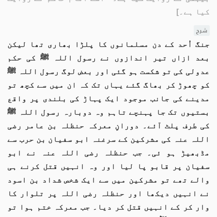
کیا ہے۔]
شرح
جنگ اُحد کے دن مسلمانوں کا پلڑا بھاری تھا لیکن
بعد ازاں تیر اندازوں نے رسول اللہ ﷺ کی حکم
عدولی کی تو شکست ہو گئی اور بعض لوگ رسول اللہ ﷺ
کو چھوڑ کر بھاگ گئے یہاں تک کہ ان میں سے کچھ تو
مدینے کی جانب موجود ایک پہاڑ کی بلندی پر واقع
بستیوں تک جا پہنچے تاہم وہ دوبارہ رسول اللہ ﷺ
کی طرف پلٹ آئے۔ دورانِ معرکہ حنظلہ بن عامر رضی
اللہ عنہ کی مشرکین کے سرغنہ ابو سفیان بن حرب سے
مڈبھیڑ ہو ئی۔ جب حنظلہ رضی اللہ عنہ نے ابو
سفیان پر قابو پا لیا اور وہ انہیں قتل کرنے ہی
والے تھے تو مشرکین میں سے ایک شخص شداد بن اسود
نے انہیں دیکھا اور حنظلہ رضی اللہ پر تلوار کا
وار کر کے انہیں قتل کر دیا۔ جب معرکہ ختم ہوا تو