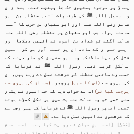
پہاڑ پر موجود بستیوں تک جا پہنچے تھے۔ بعدازاں
وہ رسول اللہ ﷺ کی طرف پلٹ آئے۔ حنظلہ بن ابو
عامر رضی اللہ عنہ اور ابو سفیان بن حرب کا آمنا
سامنا ہوا۔ جب ابو سفیان پر حنظلہ رضی اللہ عنہ
غالب آگئے تو شداد بن اسود نے انہیں دیکھا اور
اپنی تلوار کے ساتھ ان پر حملہ آور ہو کر انہیں
قتل کر دیا حالانکہ وہ ابو سفیان کو مار دینے کے
بالکل قریب تھے۔ رسول اللہ ﷺ نے فرمایا کہ
تمہارے ساتھی حنظلہ کو فرشتے غسل دے رہے ہیں، ان
کی بیوی سے
(اس کا سبب)
پوچھو۔
(جب ان کی بیوی سے
پوچھا گیا تو)
اس نے جواب دیا کہ جب انہوں نے پکار
سنی تھی تو وہ حالت جنابت میں ہی نکل کھڑے ہوئے
تھے۔ ا س پر رسول اللہ ﷺ نے فرمایا کہ یہی وجہ ہے
کہ فرشتوں نے انہیں غسل دیا ہے۔
[حَسَنْ]
- [اسے ابنِ حبان نے روایت کیا ہے۔ - اسے امام
بیہقی نے روایت کیا ہے۔ - اسے امام حاکم نے روایت