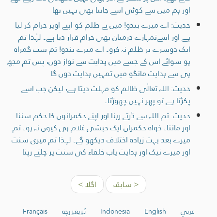
اور ہم میں سے کوئی اسے جانتا بھی نہیں تھا
حدیث: اے میرے بندو! میں نے ظلم کو اپنے اوپر حرام کر لیا
ہے اور اسےتمہارے درمیان بھی حرام قرار دیا ہے۔ لہٰذا تم
ایک دوسرے پر ظلم نہ کرو۔ اے میرے بندو! تم سب گمراہ
ہو سوائے اس کے جسے میں ہدایت سے نواز دوں، پس تم مجھ
ہی سے ہدایت مانگو میں تمہیں ہدایت دوں گا
حدیث: اللہ تعالٰی ظالم کو مہلت دیتا ہے، لیکن جب اسے
پکڑتا ہے تو پھر نہیں چھوڑتا۔
حدیث: تم اللہ سے ڈرتے رہنا اور اپنے حکمرانوں کا حکم سننا
اور ماننا۔ خواہ حکمراں ایک حبشی غلام ہی کیوں نہ ہو۔ تم
میرے بعد بہت زیادہ اختلاف دیکھو گے۔ لہذا تم میری سنت
اور میرے نیک اور ہدایت یاب خلفاء کی سنت پر چلتے رہنا
< سابقہ
اگلا >
عربي
English
Indonesia
ئۇيغۇرچە
Français