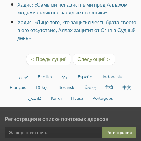
Хадис: «Самыми ненавистными пред Аллахом
людьми являются заядлые спорщики».
Хадис: «Лицо того, кто защитил честь брата своего
в его отсутствие, Аллах защитит от Огня в Судный
день».
< Предыдущий
Следующий >
عربي
English
اردو
Español
Indonesia
Français
Türkçe
Bosanski
සිංහල
हिन्दी
中文
فارسی
Kurdî
Hausa
Português
Регистрация в списке почтовых адресов
Регистрация