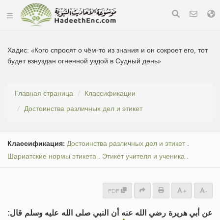
Хадис:
«Кого спросят о чём-то из знания и он сокроет его, тот
будет взнуздан огненной уздой в Судный день»
Главная страница
Классификации
Достоинства различных дел и этикет
Классификация:
Достоинства различных дел и этикет
.
Шариатские нормы этикета
.
Этикет учителя и ученика
.
PDF
+
-
عن أبي هريرة رضي الله عنه أن النبي صلى الله عليه وسلم قال: