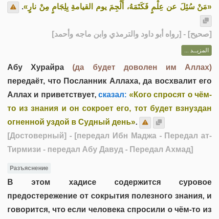
.
«مَنْ سُئِلَ عن عِلْمٍ فَكَتَمَهُ، أُلْجِمَ يوم القيامةِ بِلِجَامٍ مِنْ نارٍ»
] - [رواه أبو داود والترمذي وابن ماجه وأحمد]
صحيح
[
المزيــد ...
Абу Хурайра
(да будет доволен им Аллах)
передаёт, что Посланник Аллаха, да восхвалит его
Аллах и приветствует,
сказал:
«Кого спросят о чём-
то из знания и он сокроет его, тот будет взнуздан
огненной уздой в Судный день»
.
[Достоверный]
- [передал Ибн Маджа - Передал ат-
Тирмизи - передал Абу Давуд - Передал Ахмад]
Разъяснение
В этом хадисе содержится суровое
предостережение от сокрытия полезного знания, и
говорится, что если человека спросили о чём-то из