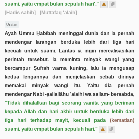
suami, yaitu empat bulan sepuluh hari'."
[Hadis sahih]
- [Muttafaq 'alaih]
Uraian
Ayah Ummu Ḥabībah meninggal dunia dan ia pernah
mendengar larangan berduka lebih dari tiga hari
kecuali untuk suami. Lantas ia ingin merealisasikan
perintah tersebut. Ia meminta minyak wangi yang
bercampur Ṣufrah warna kuning, lalu ia mengusap
kedua lengannya dan menjelaskan sebab dirinya
memakai minyak wangi itu. Yaitu dia pernah
mendengar Nabi -ṣallallāhu 'alaihi wa sallam- bersabda,
"Tidak dihalalkan bagi seorang wanita yang beriman
kepada Allah dan hari akhir untuk berduka lebih dari
tiga hari terhadap mayit, kecuali pada
(kematian)
suami, yaitu empat bulan sepuluh hari."