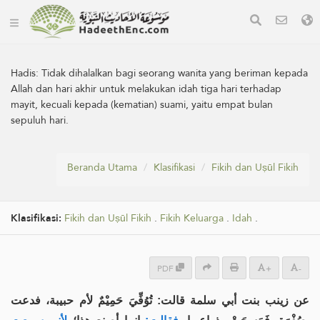
Hadis:
Tidak dihalalkan bagi seorang wanita yang beriman kepada
Allah dan hari akhir untuk melakukan idah tiga hari terhadap
mayit, kecuali kepada (kematian) suami, yaitu empat bulan
sepuluh hari.
Beranda Utama
Klasifikasi
Fikih dan Uṣūl Fikih
Klasifikasi:
Fikih dan Uṣūl Fikih
.
Fikih Keluarga
.
Idah
.
PDF
+
-
عن زينب بنت أبي سلمة قالت: تُوُفِّيَ حَمِيْمٌ لأم حبيبة، فدعت