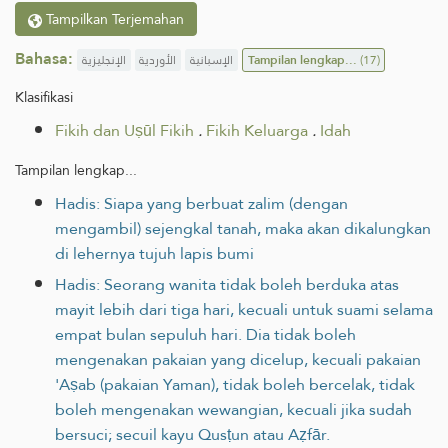
Tampilkan Terjemahan
Bahasa:
الإنجليزية
الأوردية
الإسبانية
Tampilan lengkap...
(17)
Klasifikasi
Fikih dan Uṣūl Fikih
.
Fikih Keluarga
.
Idah
Tampilan lengkap...
Hadis: Siapa yang berbuat zalim (dengan
mengambil) sejengkal tanah, maka akan dikalungkan
di lehernya tujuh lapis bumi
Hadis: Seorang wanita tidak boleh berduka atas
mayit lebih dari tiga hari, kecuali untuk suami selama
empat bulan sepuluh hari. Dia tidak boleh
mengenakan pakaian yang dicelup, kecuali pakaian
'Aṣab (pakaian Yaman), tidak boleh bercelak, tidak
boleh mengenakan wewangian, kecuali jika sudah
bersuci; secuil kayu Qusṭun atau Aẓfār.