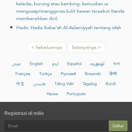
keledai, burung atau kambing- kemudian ia
mengusap/menggores kulit hewan tersebut (tanda
membersihkan diri).
Hadis: Hadis Subai'ah Al-Aslamiyyah tentang idah
< Sebelumnya
Selanjutnya >
عربي
English
اردو
Español
ئۇيغۇرچە
বাংলা
Français
Türkçe
Русский
Bosanski
हिन्दी
中文
فارسی
Tiếng Việt
Tagalog
Kurdî
Hausa
Português
Registrasi di milis
Daftar