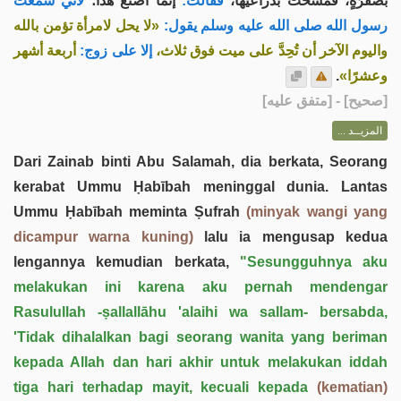
بصُفْرَةٍ، فَمَسحَتْ بذراعيها،
فقالت:
إنما أصنع هذا؛
لأني سمعت
رسول الله صلى الله عليه وسلم يقول:
«لا يحل لامرأة تؤمن بالله
واليوم الآخر أن تُحِدَّ على ميت فوق ثلاث،
إلا على زوج:
أربعة أشهر
.
وعشرًا»
] - [متفق عليه]
صحيح
[
المزيــد ...
Dari Zainab binti Abu Salamah, dia berkata, Seorang
kerabat Ummu Ḥabībah meninggal dunia. Lantas
Ummu Ḥabībah meminta Ṣufrah
(minyak wangi yang
dicampur warna kuning)
lalu ia mengusap kedua
lengannya kemudian berkata,
"Sesungguhnya aku
melakukan ini karena aku pernah mendengar
Rasulullah -ṣallallāhu 'alaihi wa sallam- bersabda,
'Tidak dihalalkan bagi seorang wanita yang beriman
kepada Allah dan hari akhir untuk melakukan iddah
tiga hari terhadap mayit, kecuali kepada
(kematian)