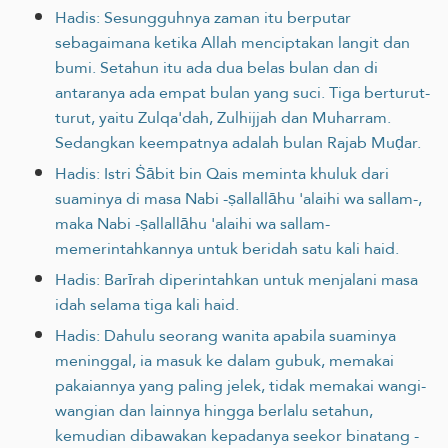
Hadis: Sesungguhnya zaman itu berputar
sebagaimana ketika Allah menciptakan langit dan
bumi. Setahun itu ada dua belas bulan dan di
antaranya ada empat bulan yang suci. Tiga berturut-
turut, yaitu Zulqa'dah, Zulhijjah dan Muharram.
Sedangkan keempatnya adalah bulan Rajab Muḍar.
Hadis: Istri Ṡābit bin Qais meminta khuluk dari
suaminya di masa Nabi -ṣallallāhu 'alaihi wa sallam-,
maka Nabi -ṣallallāhu 'alaihi wa sallam-
memerintahkannya untuk beridah satu kali haid.
Hadis: Barīrah diperintahkan untuk menjalani masa
idah selama tiga kali haid.
Hadis: Dahulu seorang wanita apabila suaminya
meninggal, ia masuk ke dalam gubuk, memakai
pakaiannya yang paling jelek, tidak memakai wangi-
wangian dan lainnya hingga berlalu setahun,
kemudian dibawakan kepadanya seekor binatang -