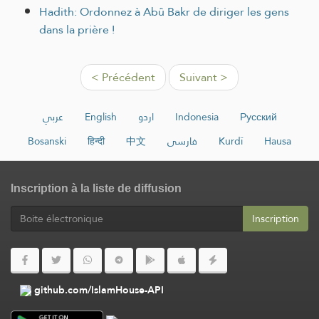
Hadith: Ordonnez à Abû Bakr de diriger les gens
dans la prière !
< Précédent
Suivant >
عربي
English
اردو
Indonesia
Русский
Bosanski
हिन्दी
中文
فارسی
Kurdî
Hausa
Inscription à la liste de diffusion
Inscription
github.com/IslamHouse-API