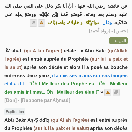
عن عائشة رضي الله عنها ، أنَّ أبا بكر دَخَل على النبي صلى الله
عليه وسلم بعد وفاته، فَوَضَع فَمَهُ بَيْن عيْنَيْه، ووَضَعَ يديْه على
.
«وَانَبِيَّاهُ، وَاخَليلاهُ، وَاصَفِيَّاهُ»
وقال:
صُدْغَيه،
] - [رواه أحمد]
حسن
[
المزيــد ...
ʽÂ'ishah
(qu'Allah l'agrée)
relate : « Abû Bakr
(qu'Allah
l'agrée)
est entré auprès du Prophète
(sur lui la paix et
le salut)
après son décès et alors il a posé sa bouche
entre ses deux yeux,
il a mis ses mains sur ses tempes
et il a dit :
"Ôh ! Meilleur des Prophètes... Ôh ! Meilleur
des amis intimes... Ôh ! Meilleur des élus !"
»
[Bon]
- [Rapporté par Aḥmad]
Explication
Abû Bakr Aṣ-Ṣiddîq
(qu'Allah l'agrée)
est entré auprès
du Prophète
(sur lui la paix et le salut)
après son décès