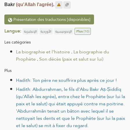
Bakr
(qu'Allah l'agrée)
.
Présentation des traductions [disponibles]
Langue:
الإنجليزية
الأوردية
الإندونيسية
Plus
(10)
Les catégories
La biographie et l'histoire
.
La biographie du
Prophète
.
Son décès (paix et salut sur lui)
Plus
Hadith: Ton père ne souffrira plus après ce jour !
Hadith: Abdurrahman, le fils d'Abu Bakr Aṣ-Ṣiddîq
(qu'Allah les agrée), entra chez le Prophète (sur lui la
paix et le salut) qui était appuyé contre ma poitrine.
'Abdurrahmân tenait un bâton avec lequel il se
nettoyait les dents et que le Prophète (sur lui la paix
et le salut) se mit à fixer du regard.