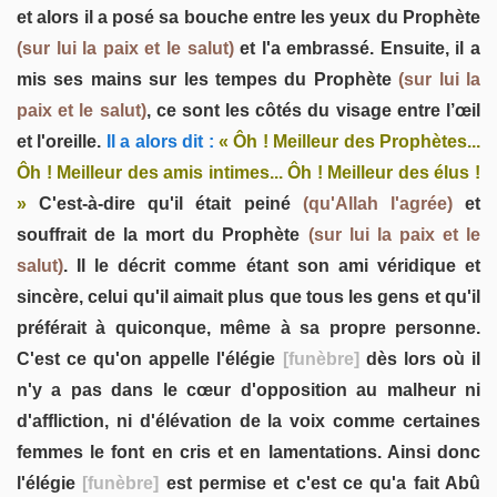
et alors il a posé sa bouche entre les yeux du Prophète
(sur lui la paix et le salut)
et l'a embrassé. Ensuite, il a
mis ses mains sur les tempes du Prophète
(sur lui la
paix et le salut)
, ce sont les côtés du visage entre l’œil
et l'oreille.
Il a alors dit :
« Ôh ! Meilleur des Prophètes...
Ôh ! Meilleur des amis intimes... Ôh ! Meilleur des élus !
»
C'est-à-dire qu'il était peiné
(qu'Allah l'agrée)
et
souffrait de la mort du Prophète
(sur lui la paix et le
salut)
. Il le décrit comme étant son ami véridique et
sincère, celui qu'il aimait plus que tous les gens et qu'il
préférait à quiconque, même à sa propre personne.
C'est ce qu'on appelle l'élégie
[funèbre]
dès lors où il
n'y a pas dans le cœur d'opposition au malheur ni
d'affliction, ni d'élévation de la voix comme certaines
femmes le font en cris et en lamentations. Ainsi donc
l'élégie
[funèbre]
est permise et c'est ce qu'a fait Abû